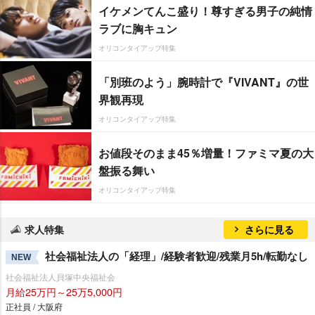
イケメンてんこ盛り！尊すぎる男子の純情
ラブに胸キュン
オリコンタイアップ特集
「別班のよう」腕時計で『VIVANT』の世
界観再現
オリコンタイアップ特集
お値段そのまま45％増量！ファミマ夏の大
盤振る舞い
オリコンタイアップ特集
求人特集
さらに見る
社会福祉法人の「経理」/経験者歓迎/残業月5h/転勤なし
NEW
社会福祉法人貝塚中央福祉会
月給25万円～25万5,000円
正社員 / 大阪府