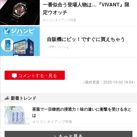
一番似合う登場人物は…『VIVANT』限
定ウオッチ
オリコンタイアップ特集
自販機にピッ！ですぐに買えちゃう
（PR）ジハンピ
コメントする・見る
（最終更新：2025-10-02 16:24）
新着トレンド
茶葉で一目瞭然の浸透力！味の違いに衝撃を受ける水と
は
オリコンタイアップ特集
もっと見る