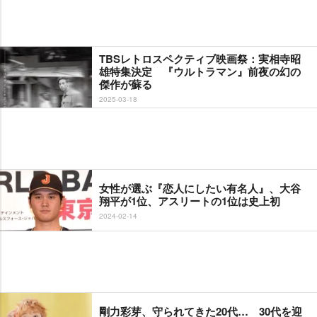
TBSレトロスペクティブ映画祭：実相寺昭
雄特集決定 『ウルトラマン』前夜の幻の
傑作が蘇る
2025-03-18
女性が選ぶ『恋人にしたい有名人』、大谷
翔平が1位、アスリートの1位は史上初
2024-02-14
剛力彩芽、守られてきた20代… 30代を迎