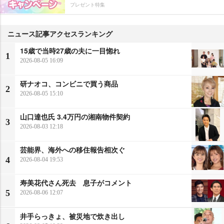
プレゼント特集
ニュース記事アクセスランキング
15歳で当時27歳の夫に一目惚れ
1
2026-08-05 16:09
研ナオコ、コンビニで買う商品
2
2026-08-05 15:10
山口達也氏 3.4万円の湘南物件契約
3
2026-08-03 12:18
芸能界、海外への移住報告相次ぐ
4
2026-08-04 19:53
寿美花代さん死去 息子がコメント
5
2026-08-06 12:07
井手らっきょ、被災地で炊き出し