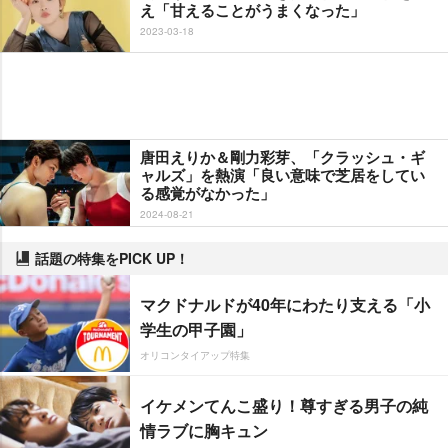
え「甘えることがうまくなった」
2023-03-18
唐田えりか＆剛力彩芽、「クラッシュ・ギ
ャルズ」を熱演「良い意味で芝居をしてい
る感覚がなかった」
2024-08-21
話題の特集をPICK UP！
マクドナルドが40年にわたり支える「小
学生の甲子園」
オリコンタイアップ特集
イケメンてんこ盛り！尊すぎる男子の純
情ラブに胸キュン