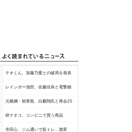
テオくん、加藤乃愛との破局を発表
レインボー池田、佐藤佳奈と電撃婚
元横綱・朝青龍、白鵬翔氏と再会2S
研ナオコ、コンビニで買う商品
寺田心、ジム通いで筋トレ…激変