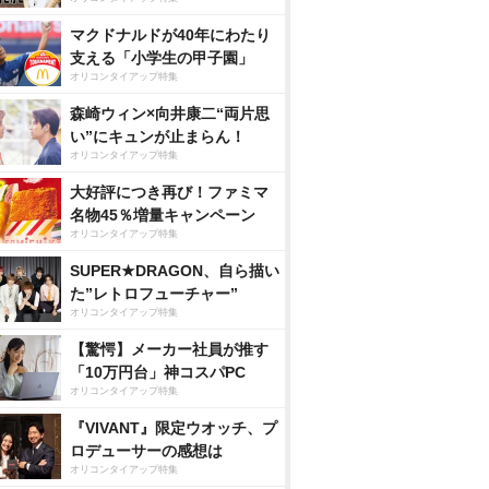
マクドナルドが40年にわたり
支える「小学生の甲子園」
オリコンタイアップ特集
森崎ウィン×向井康二“両片思
い”にキュンが止まらん！
オリコンタイアップ特集
大好評につき再び！ファミマ
名物45％増量キャンペーン
オリコンタイアップ特集
SUPER★DRAGON、自ら描い
た”レトロフューチャー”
オリコンタイアップ特集
【驚愕】メーカー社員が推す
「10万円台」神コスパPC
オリコンタイアップ特集
『VIVANT』限定ウオッチ、プ
ロデューサーの感想は
オリコンタイアップ特集