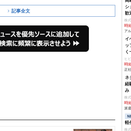
高
シ
記事全文
歓
株
時給
アル
イ
ッ
く
ヒ
時給
正社
ネ
経
み
株
時給
派遣
N
軽作
株