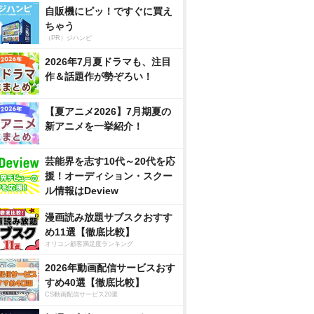
自販機にピッ！ですぐに買え
ちゃう
（PR）ジハンピ
2026年7月夏ドラマも、注目
作＆話題作が勢ぞろい！
【夏アニメ2026】7月期夏の
新アニメを一挙紹介！
芸能界を志す10代～20代を応
援！オーディション・スクー
ル情報はDeview
漫画読み放題サブスクおすす
め11選【徹底比較】
オリコン顧客満足度ランキング
2026年動画配信サービスおす
すめ40選【徹底比較】
CS動画配信サービス20選