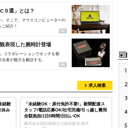
C９選」とは？
い。そこで、マウスコンピューターの
をご紹介！
界観表現した腕時計登場
NT』コラボレーションウオッチを製
担当者が魅力を解説する。
1
2
求人検索
3
未経験
「未経験OK・原付免許不要!」新聞配達ス
末休み
タッフ/電話応募OK/社宅完備/引っ越し費用
4
全額負担/1日5時間/日払いOK
株式会社朝日新聞立川総合販売 南平
5