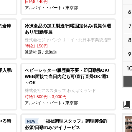
日給8,440円
アルバイト・パート / 東京都
6
7
の倉庫
冷凍食品の加工製造/日曜固定休み/長期休暇
あり/日勤専属
8
株式会社ジャパンクリエイト北日本事業統括部
時給1,150円
派遣社員 / 北海道
9
1
即入寮/
ベビーシッター/履歴書不要・即日勤務OK/
WEB面接で当日内定も可/直行直帰OK/週1
～OK
株式会社アズスタッフ わんぱくランド
時給1,500円～3,000円
アルバイト・パート / 東京都
べる時
「福祉調理スタッフ」調理師免許
NEW
必須/日勤のみ/デイサービス