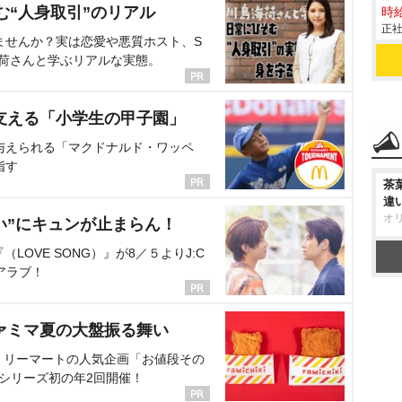
む“人身取引”のリアル
時給
正社
ませんか？実は恋愛や悪質ホスト、S
海荷さんと学ぶリアルな実態。
支える「小学生の甲子園」
与えられる「マクドナルド・ワッペ
指す
茶
違
オ
い”にキュンが止まらん！
OVE SONG）』が8／５よりJ:C
アラブ！
ァミマ夏の大盤振る舞い
ミリーマートの人気企画「お値段その
、シリーズ初の年2回開催！