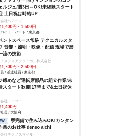
級ファミリー向けマンションのコン
ェルジュ/週3日～OK!未経験スタート
迎 土日祝は時給UP
式会社ベアーズ
1,400円～1,500円
バイト・パート / 東京都
ベントスペース常駐 テクニカルスタ
フ 音響・照明・映像・配信 現場で磨
一流の技術
ビノメディアテクニカル株式会社
1,700円～2,500円
員 / 派遣社員 / 東京都
ジ締めなど運転席部品の組立作業/未
験スタート歓迎!17時まで&土日祝休
式会社トーコー
1,400円
社員 / 大阪府
寮完備で住み込みOK!カンタン
EW
業のお仕事 denso aichi
式会社テクノスマイル