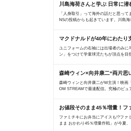
川島海荷さんと学ぶ 日常に潜
「人身取引」って海外の話だと思って
NSの投稿からも起きています。川島
マクドナルドが40年にわたり
ユニフォームの右袖には出場者のみに
ン」をつけて学童球児たちが頂点を目
森崎ウィン×向井康二“両片思
森崎ウィンと向井康二がW主演！映画『（L
OM STREAMで最速配信。究極のピュ
お値段そのまま45％増量！フ
ファミチキにお弁当にアイスも!?ファ
まま おかわり45％増量作戦」が今夏