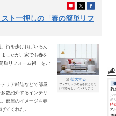
リスト一押しの「春の簡単リフ
頃。街を歩ければいろん
りましたが、家でも春を
の簡単リフォーム術」をご
拡大する
N
ンテリア雑誌などで部屋
ファブリックの色を変えるだ
けで春らしいインテリアに
許
を多数紹介するインテリ
シマ
老人
ん。部屋のイメージを春
時給
挙げてくれた。
アル