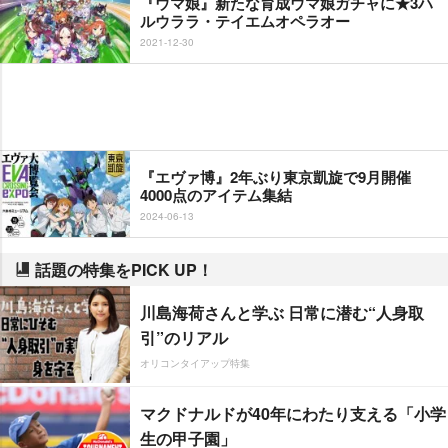
『ウマ娘』新たな育成ウマ娘ガチャに★3ハ
ルウララ・テイエムオペラオー
2021-12-30
『エヴァ博』2年ぶり東京凱旋で9月開催
4000点のアイテム集結
2024-06-13
話題の特集をPICK UP！
川島海荷さんと学ぶ 日常に潜む“人身取
引”のリアル
オリコンタイアップ特集
マクドナルドが40年にわたり支える「小学
生の甲子園」