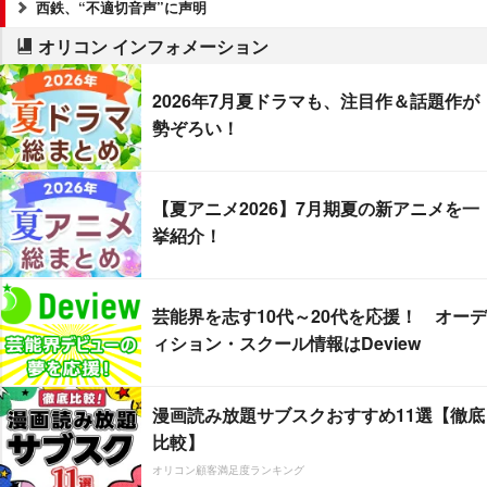
西鉄、“不適切音声”に声明
オリコン インフォメーション
2026年7月夏ドラマも、注目作＆話題作が
勢ぞろい！
【夏アニメ2026】7月期夏の新アニメを一
挙紹介！
芸能界を志す10代～20代を応援！ オーデ
ィション・スクール情報はDeview
漫画読み放題サブスクおすすめ11選【徹底
比較】
オリコン顧客満足度ランキング