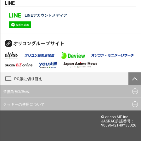
LINE
LINEアカウントメディア
PC版に切り替え
禁無断複写転載
クッキーの使用について
© oricon ME inc.
JASRAC許諾番号：
9009642140Y38026