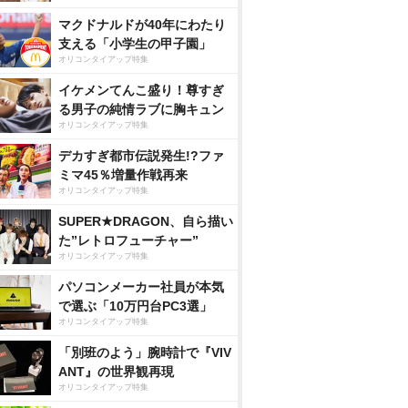
マクドナルドが40年にわたり
支える「小学生の甲子園」
オリコンタイアップ特集
イケメンてんこ盛り！尊すぎ
る男子の純情ラブに胸キュン
オリコンタイアップ特集
デカすぎ都市伝説発生!?ファ
ミマ45％増量作戦再来
オリコンタイアップ特集
SUPER★DRAGON、自ら描い
た”レトロフューチャー”
オリコンタイアップ特集
パソコンメーカー社員が本気
で選ぶ「10万円台PC3選」
オリコンタイアップ特集
「別班のよう」腕時計で『VIV
ANT』の世界観再現
オリコンタイアップ特集