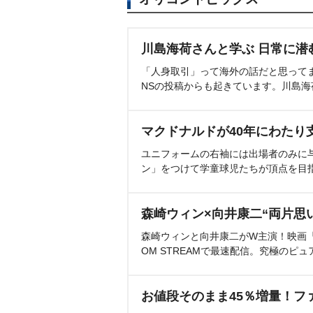
川島海荷さんと学ぶ 日常に潜
「人身取引」って海外の話だと思って
NSの投稿からも起きています。川島
マクドナルドが40年にわたり
ユニフォームの右袖には出場者のみに
ン」をつけて学童球児たちが頂点を目
森崎ウィン×向井康二“両片思
森崎ウィンと向井康二がW主演！映画『（L
OM STREAMで最速配信。究極のピュ
お値段そのまま45％増量！フ