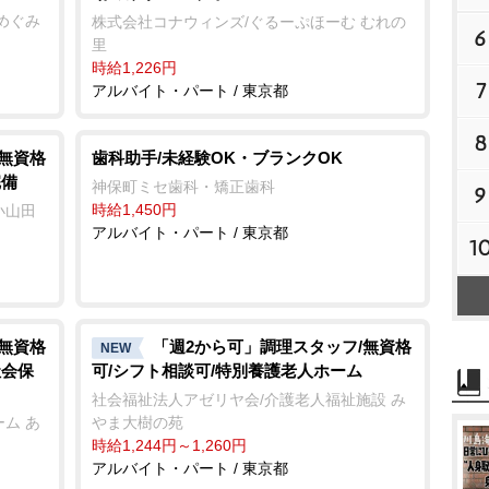
めぐみ
株式会社コナウィンズ/ぐるーぷほーむ むれの
6
里
時給1,226円
7
アルバイト・パート / 東京都
8
/無資格
歯科助手/未経験OK・ブランクOK
完備
神保町ミセ歯科・矯正歯科
9
時給1,450円
小山田
アルバイト・パート / 東京都
1
/無資格
「週2から可」調理スタッフ/無資格
NEW
社会保
可/シフト相談可/特別養護老人ホーム
社会福祉法人アゼリヤ会/介護老人福祉施設 み
ム あ
ま大樹の苑
時給1,244円～1,260円
アルバイト・パート / 東京都