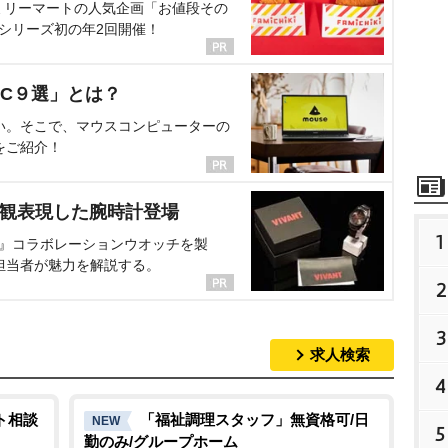
ミリーマートの人気企画「お値段その
、シリーズ初の年2回開催！
C９選」とは？
い。そこで、マウスコンピューターの
をご紹介！
界観表現した腕時計登場
1
NT』コラボレーションウオッチを製
担当者が魅力を解説する。
2
3
求人検索
4
ト相談
「福祉調理スタッフ」無資格可/日
NEW
5
勤のみ/グループホーム