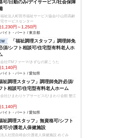
格可/日勤のみ/デイサービス/社会保障
備
会福祉法人町田市福祉サービス協会/小山田高齢
在宅サービスセンター
1,230円～1,250円
バイト・パート / 東京都
「福祉調理スタッフ」調理師免
EW
必須/シフト相談可/住宅型有料老人ホ
ム
会社ITMファーマ/きずなの家こうた
1,140円
バイト・パート / 愛知県
福祉調理スタッフ」調理師免許必須/
フト相談可/住宅型有料老人ホーム
会社ひまわりケアサービス/ひまわり会館 蟹江
1,140円
バイト・パート / 愛知県
福祉調理スタッフ」無資格可/シフト
談可/介護老人保健施設
法人社団自靖会/介護老人保健施設 めぐみ