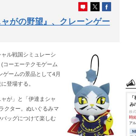
ニャがの野望』、クレーンゲー
シャル戦国シミュレーシ
(コーエーテクモゲーム
ンゲームの景品として4月
設に登場する。
「
ニャが」と「伊達まシャ
み
ラクター。ぬいぐるみマ
株式
時給
やバッグにつけて楽しむ
アル
N