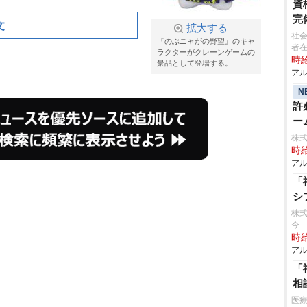
資
完
文
拡大する
社
『のぶニャがの野望』のキャ
者
ラクターがクレーンゲームの
時給
景品として登場する。
アル
N
許
ー
株式
時給
アル
「
シ
株式
今
時給
アル
「
相
医療