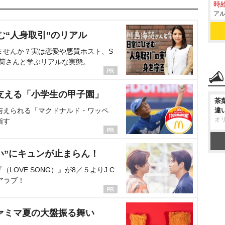
時給
アル
む“人身取引”のリアル
ませんか？実は恋愛や悪質ホスト、S
海荷さんと学ぶリアルな実態。
支える「小学生の甲子園」
茶
与えられる「マクドナルド・ワッペ
違
オ
指す
い”にキュンが止まらん！
OVE SONG）』が8／５よりJ:C
アラブ！
ァミマ夏の大盤振る舞い