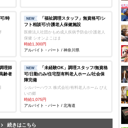
可/時
「福祉調理スタッフ」無資格可/シ
NEW
フト相談可/介護老人保健施設
坪
医療法人社団かもめ成人疾病予防会/介護老人
保健 シオンよこはま
時給1,300円
アルバイト・パート / 神奈川県
/調理師
「未経験OK」調理スタッフ/無資格
NEW
き高齢者
可/日勤のみ/住宅型有料老人ホーム/社会保
障完備
田
シルバーハウス 株式会社/有料老人ホーム びえ
いの郷
時給1,075円
アルバイト・パート / 北海道
続きはこちら