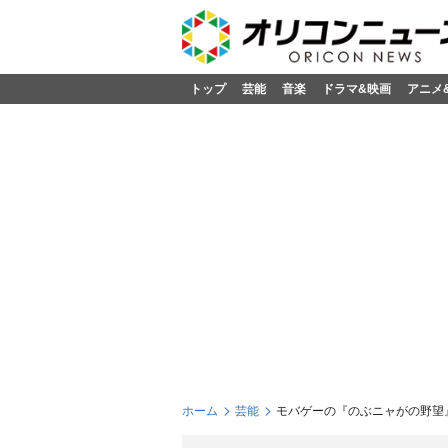
トップ
芸能
音楽
ドラマ&映画
アニメ
ホーム
芸能
モバゲーの『のぶニャがの野望