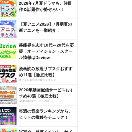
2026年7月夏ドラマも、注目
作＆話題作が勢ぞろい！
【夏アニメ2026】7月期夏の
新アニメを一挙紹介！
芸能界を志す10代～20代を応
援！オーディション・スクー
ル情報はDeview
漫画読み放題サブスクおすす
め11選【徹底比較】
オリコン顧客満足度ランキング
2026年動画配信サービスおす
すめ40選【徹底比較】
CS動画配信サービス20選
毎週の音楽ランキングから、
ヒットの推移をチェック！