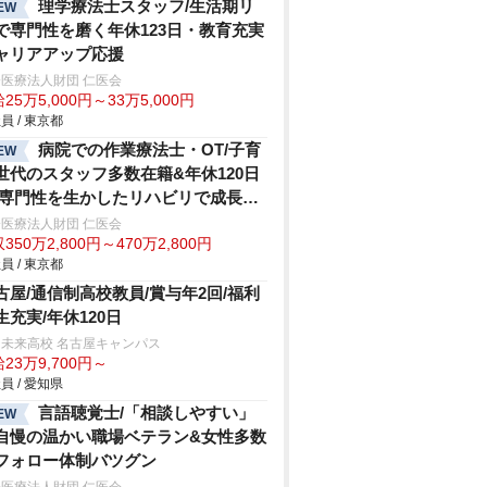
理学療法士スタッフ/生活期リ
EW
で専門性を磨く年休123日・教育充実
ャリアアップ応援
医療法人財団 仁医会
25万5,000円～33万5,000円
員 / 東京都
病院での作業療法士・OT/子育
EW
世代のスタッフ多数在籍&年休120日
/専門性を生かしたリハビリで成長で
る環境
医療法人財団 仁医会
350万2,800円～470万2,800円
員 / 東京都
古屋/通信制高校教員/賞与年2回/福利
生充実/年休120日
未来高校 名古屋キャンパス
23万9,700円～
員 / 愛知県
言語聴覚士/「相談しやすい」
EW
自慢の温かい職場ベテラン&女性多数
フォロー体制バツグン