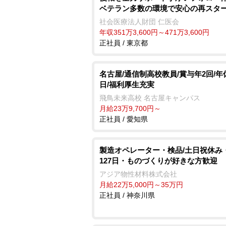
ベテラン多数の環境で安心の再スタ
社会医療法人財団 仁医会
年収351万3,600円～471万3,600円
正社員 / 東京都
名古屋/通信制高校教員/賞与年2回/年休
日/福利厚生充実
飛鳥未来高校 名古屋キャンパス
月給23万9,700円～
正社員 / 愛知県
製造オペレーター・検品/土日祝休み
127日・ものづくりが好きな方歓迎
アジア物性材料株式会社
月給22万5,000円～35万円
正社員 / 神奈川県