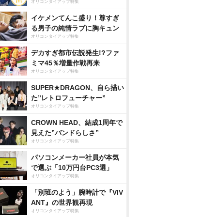
オリコンタイアップ特集
イケメンてんこ盛り！尊すぎ
る男子の純情ラブに胸キュン
オリコンタイアップ特集
デカすぎ都市伝説発生!?ファ
ミマ45％増量作戦再来
オリコンタイアップ特集
SUPER★DRAGON、自ら描い
た”レトロフューチャー”
オリコンタイアップ特集
CROWN HEAD、結成1周年で
見えた”バンドらしさ”
オリコンタイアップ特集
パソコンメーカー社員が本気
で選ぶ「10万円台PC3選」
オリコンタイアップ特集
「別班のよう」腕時計で『VIV
ANT』の世界観再現
オリコンタイアップ特集