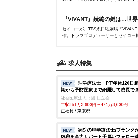
『VIVANT』続編の鍵は…世
セイコーが、TBS系日曜劇場『VIVA
作。ドラマプロデューサーとセイコー
求人特集
理学療法士・PT/年休120日
NEW
期から予防医療まで網羅して成長で
社会医療法人財団 仁医会
年収351万3,600円～471万3,600円
正社員 / 東京都
病院の理学療法士/ブランク
NEW
復職を全力サポート手厚いフォロー