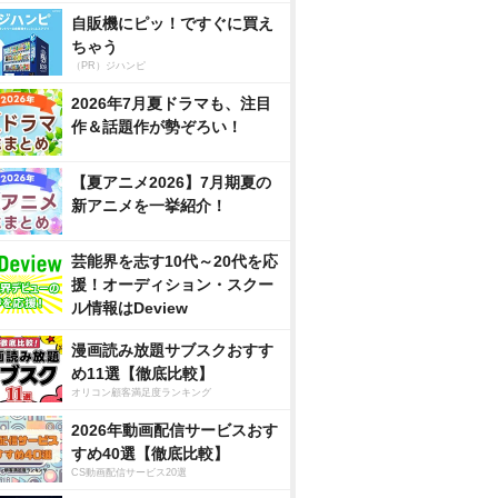
自販機にピッ！ですぐに買え
ちゃう
（PR）ジハンピ
2026年7月夏ドラマも、注目
作＆話題作が勢ぞろい！
【夏アニメ2026】7月期夏の
新アニメを一挙紹介！
芸能界を志す10代～20代を応
援！オーディション・スクー
ル情報はDeview
漫画読み放題サブスクおすす
め11選【徹底比較】
オリコン顧客満足度ランキング
2026年動画配信サービスおす
すめ40選【徹底比較】
CS動画配信サービス20選