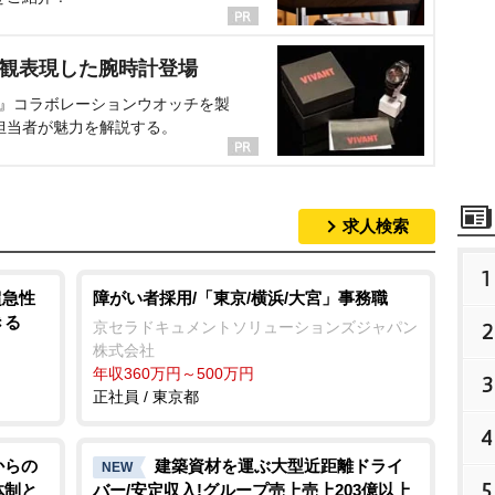
界観表現した腕時計登場
NT』コラボレーションウオッチを製
担当者が魅力を解説する。
求人検索
1
超急性
障がい者採用/「東京/横浜/大宮」事務職
きる
京セラドキュメントソリューションズジャパン
2
株式会社
年収360万円～500万円
3
正社員 / 東京都
4
からの
建築資材を運ぶ大型近距離ドライ
NEW
5
体制と
バー/安定収入!グループ売上売上203億以上