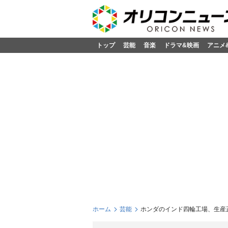
トップ
芸能
音楽
ドラマ&映画
アニメ
ホーム
芸能
ホンダのインド四輪工場、生産