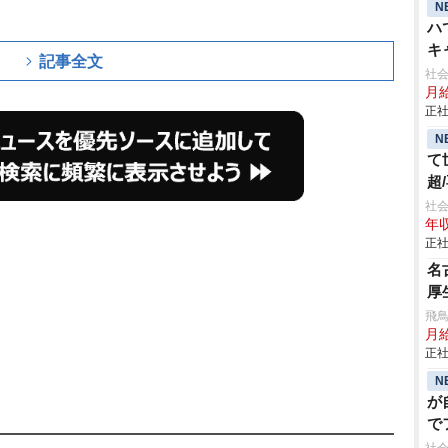
N
ハ
キ
記事全文
社会
月給
正社
N
て
超
き
社会
年収
正社
名
厚
飛鳥
月給
正社
N
が
で