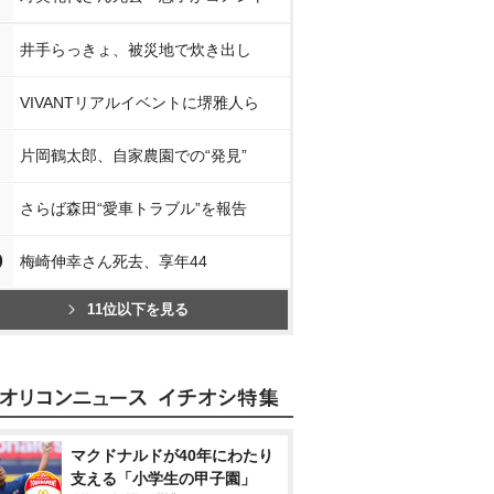
井手らっきょ、被災地で炊き出し
VIVANTリアルイベントに堺雅人ら
片岡鶴太郎、自家農園での“発見”
さらば森田“愛車トラブル”を報告
0
梅崎伸幸さん死去、享年44
11位以下を見る
マクドナルドが40年にわたり
支える「小学生の甲子園」