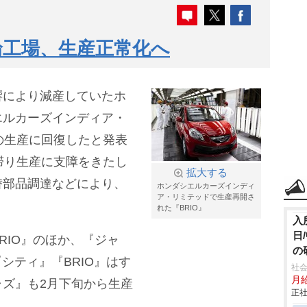
輪工場、生産正常化へ
響により減産していたホ
エルカーズインディア・
の生産に回復したと発表
滞り生産に支障をきたし
拡大する
替部品調達などにより、
ホンダシエルカーズインディ
ア・リミテッドで生産再開さ
れた『BRIO』
入
日
RIO』のほか、『ジャ
の
『シティ』『BRIO』はす
社会
月給
ズ』も2月下旬から生産
正社