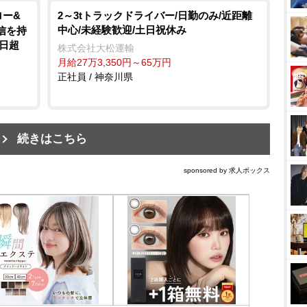
ロー&
2～3tトラックドライバー/日勤のみ/近距離
中心/未経験歓迎/土日祝休み
信を持
0日超
株式会社大松運輸
月給27万3,350円～65万円
正社員 / 神奈川県
続きはこちら
sponsored by 求人ボックス