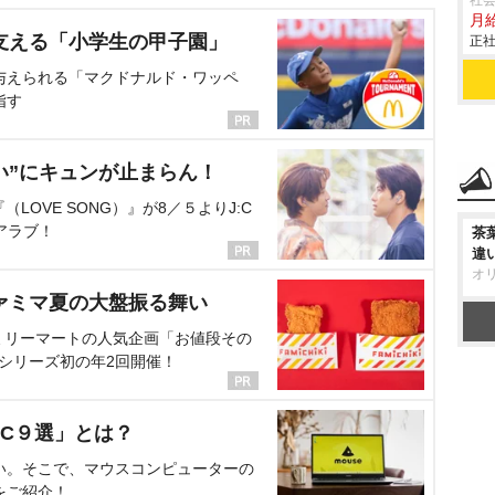
社会
月給
支える「小学生の甲子園」
正社
与えられる「マクドナルド・ワッペ
指す
い”にキュンが止まらん！
OVE SONG）』が8／５よりJ:C
アラブ！
茶
違
オ
ァミマ夏の大盤振る舞い
ミリーマートの人気企画「お値段その
、シリーズ初の年2回開催！
C９選」とは？
い。そこで、マウスコンピューターの
をご紹介！