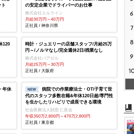
ート
の安定企業でドライバーのお仕事
6
株式会社エルライン
月給30万円～40万円
正社員 / 神奈川県
7
8
120
時計・ジュエリーの店舗スタッフ/月給25万
円～/ノルマなし/完全週休2日/残業なし
9
株式会社バアゼル
月給25万円～30万円
1
正社員 / 大阪府
・年休
病院での作業療法士・OT/子育て世
NEW
代のスタッフ多数在籍&年休120日超/専門性
を生かしたリハビリで成長できる環境
社会医療法人財団 仁医会
年収350万2,800円～470万2,800円
正社員 / 東京都