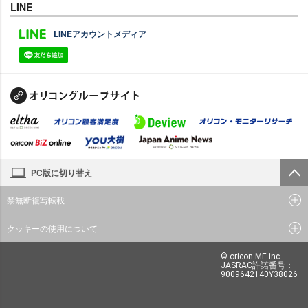
LINE
LINEアカウントメディア
PC版に切り替え
禁無断複写転載
クッキーの使用について
© oricon ME inc.
JASRAC許諾番号：
9009642140Y38026