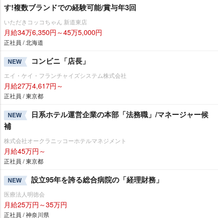
す!複数ブランドでの経験可能/賞与年3回
いただきコッコちゃん 新道東店
月給34万6,350円～45万5,000円
正社員 / 北海道
コンビニ「店長」
NEW
エイ・ケイ・フランチャイズシステム株式会社
月給27万4,617円～
正社員 / 東京都
日系ホテル運営企業の本部「法務職」/マネージャー候
NEW
補
株式会社オークラニッコーホテルマネジメント
月給45万円～
正社員 / 東京都
設立95年を誇る総合病院の「経理財務」
NEW
医療法人明徳会
月給25万円～35万円
正社員 / 神奈川県