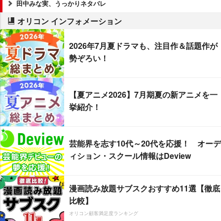
田中みな実、うっかりネタバレ
オリコン インフォメーション
2026年7月夏ドラマも、注目作＆話題作が
勢ぞろい！
【夏アニメ2026】7月期夏の新アニメを一
挙紹介！
芸能界を志す10代～20代を応援！ オーデ
ィション・スクール情報はDeview
漫画読み放題サブスクおすすめ11選【徹底
比較】
オリコン顧客満足度ランキング