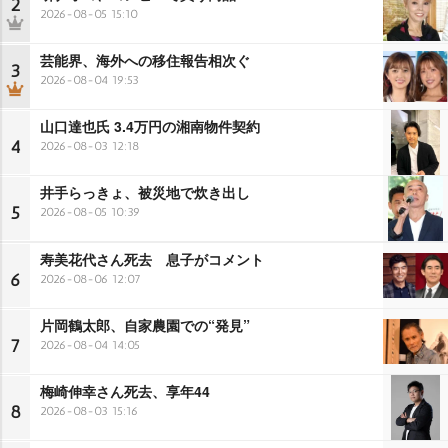
2
2026-08-05 15:10
芸能界、海外への移住報告相次ぐ
3
2026-08-04 19:53
山口達也氏 3.4万円の湘南物件契約
4
2026-08-03 12:18
井手らっきょ、被災地で炊き出し
5
2026-08-05 10:39
寿美花代さん死去 息子がコメント
6
2026-08-06 12:07
片岡鶴太郎、自家農園での“発見”
7
2026-08-04 14:05
梅崎伸幸さん死去、享年44
8
2026-08-03 15:16