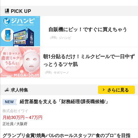
PICK UP
自販機にピッ！ですぐに買えちゃう
（PR）ジハンピ
朝1分貼るだけ！ミルクピールで一日中ず
っとうるツヤ肌
（PR）サボリーノ
求人特集
さらに見る
経営基盤を支える「財務経理/課長職候補/」
NEW
株式会社イワイ
月給30万円～47万円
正社員 / 大阪府
グランプリ金賞!焼鳥バルのホールスタッフ/“食のプロ”を目指