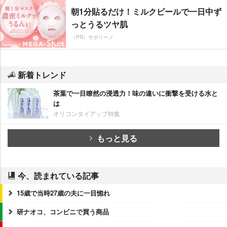
朝1分貼るだけ！ミルクピールで一日中ず
っとうるツヤ肌
（PR）サボリーノ
新着トレンド
茶葉で一目瞭然の浸透力！味の違いに衝撃を受ける水と
は
オリコンタイアップ特集
もっと見る
今、読まれている記事
15歳で当時27歳の夫に一目惚れ
研ナオコ、コンビニで買う商品