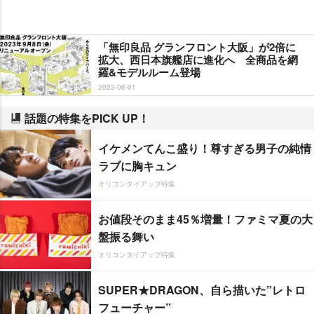
「無印良品 グランフロント大阪」が2倍に
拡大、西日本旗艦店に進化へ 全商品を網
羅&モデルルーム登場
2023-08-01
話題の特集をPICK UP！
イケメンてんこ盛り！尊すぎる男子の純情
ラブに胸キュン
オリコンタイアップ特集
お値段そのまま45％増量！ファミマ夏の大
盤振る舞い
オリコンタイアップ特集
SUPER★DRAGON、自ら描いた”レトロ
フューチャー”