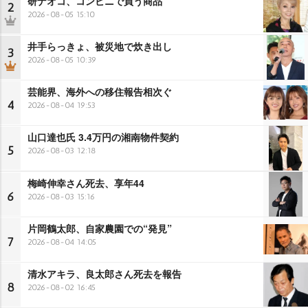
研ナオコ、コンビニで買う商品
2
2026-08-05 15:10
井手らっきょ、被災地で炊き出し
3
2026-08-05 10:39
芸能界、海外への移住報告相次ぐ
4
2026-08-04 19:53
山口達也氏 3.4万円の湘南物件契約
5
2026-08-03 12:18
梅崎伸幸さん死去、享年44
6
2026-08-03 15:16
片岡鶴太郎、自家農園での“発見”
7
2026-08-04 14:05
清水アキラ、良太郎さん死去を報告
8
2026-08-02 16:45