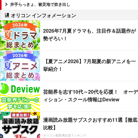
井手らっきょ、被災地で炊き出し
オリコン インフォメーション
2026年7月夏ドラマも、注目作＆話題作が
勢ぞろい！
【夏アニメ2026】7月期夏の新アニメを一
挙紹介！
芸能界を志す10代～20代を応援！ オーデ
ィション・スクール情報はDeview
漫画読み放題サブスクおすすめ11選【徹底
比較】
オリコン顧客満足度ランキング