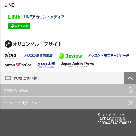
LINE
LINEアカウントメディア
PC版に切り替え
禁無断複写転載
クッキーの使用について
© oricon ME inc.
JASRAC許諾番号：
9009642140Y38026