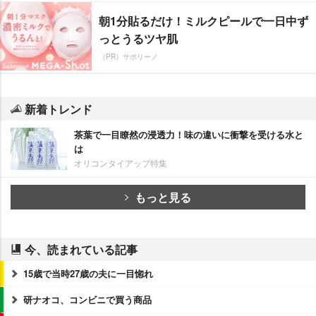
朝1分貼るだけ！ミルクピールで一日中ず
っとうるツヤ肌
（PR）サボリーノ
新着トレンド
茶葉で一目瞭然の浸透力！味の違いに衝撃を受ける水と
は
オリコンタイアップ特集
もっと見る
今、読まれている記事
15歳で当時27歳の夫に一目惚れ
研ナオコ、コンビニで買う商品