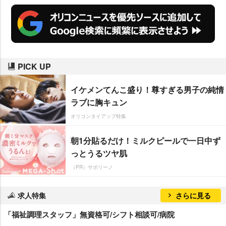
PICK UP
イケメンてんこ盛り！尊すぎる男子の純情
ラブに胸キュン
オリコンタイアップ特集
朝1分貼るだけ！ミルクピールで一日中ず
っとうるツヤ肌
（PR）サボリーノ
求人特集
さらに見る
「福祉調理スタッフ」無資格可/シフト相談可/病院