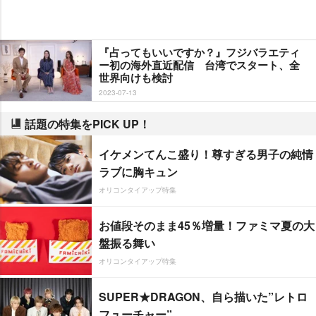
『占ってもいいですか？』フジバラエティ
ー初の海外直近配信 台湾でスタート、全
世界向けも検討
2023-07-13
話題の特集をPICK UP！
イケメンてんこ盛り！尊すぎる男子の純情
ラブに胸キュン
オリコンタイアップ特集
お値段そのまま45％増量！ファミマ夏の大
盤振る舞い
オリコンタイアップ特集
SUPER★DRAGON、自ら描いた”レトロ
フューチャー”