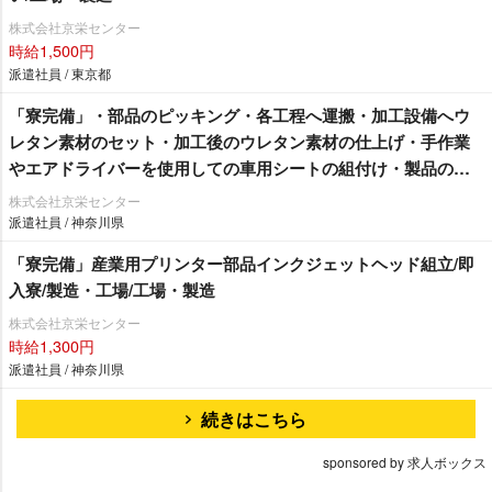
株式会社京栄センター
時給1,500円
派遣社員 / 東京都
「寮完備」・部品のピッキング・各工程へ運搬・加工設備へウ
レタン素材のセット・加工後のウレタン素材の仕上げ・手作業
エアドライバーを使用しての車用シートの組付け・製品の検
査作業/即入寮/製造・工場
株式会社京栄センター
派遣社員 / 神奈川県
「寮完備」産業用プリンター部品インクジェットヘッド組立/即
入寮/製造・工場/工場・製造
株式会社京栄センター
時給1,300円
派遣社員 / 神奈川県
続きはこちら
sponsored by 求人ボックス