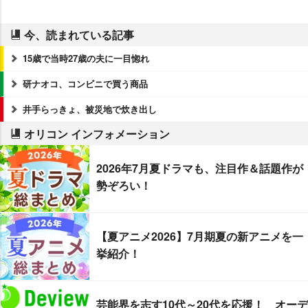
今、読まれている記事
15歳で当時27歳の夫に一目惚れ
研ナオコ、コンビニで買う商品
井手らっきょ、被災地で炊き出し
オリコン インフォメーション
2026年7月夏ドラマも、注目作＆話題作が
勢ぞろい！
【夏アニメ2026】7月期夏の新アニメを一
挙紹介！
芸能界を志す10代～20代を応援！ オーデ