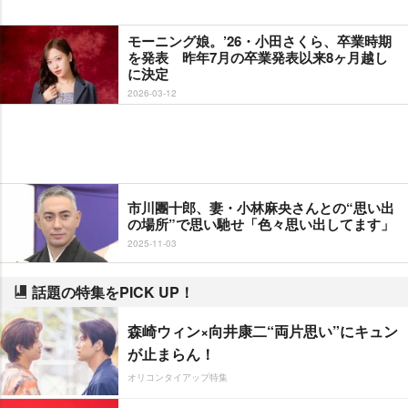
モーニング娘。’26・小田さくら、卒業時期
を発表 昨年7月の卒業発表以来8ヶ月越し
に決定
2026-03-12
市川團十郎、妻・小林麻央さんとの“思い出
の場所”で思い馳せ「色々思い出してます」
2025-11-03
話題の特集をPICK UP！
森崎ウィン×向井康二“両片思い”にキュン
が止まらん！
オリコンタイアップ特集