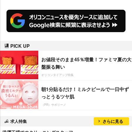
PICK UP
お値段そのまま45％増量！ファミマ夏の大
盤振る舞い
オリコンタイアップ特集
朝1分貼るだけ！ミルクピールで一日中ず
っとうるツヤ肌
（PR）サボリーノ
求人特集
さらに見る