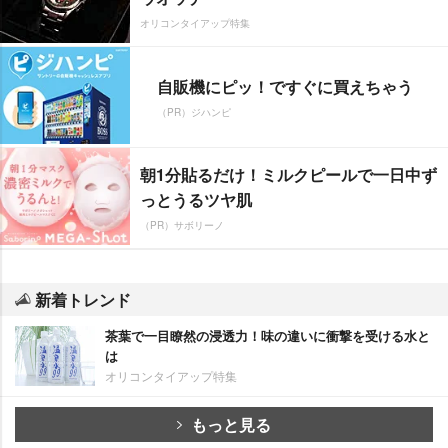
オリコンタイアップ特集
自販機にピッ！ですぐに買えちゃう
（PR）ジハンピ
朝1分貼るだけ！ミルクピールで一日中ず
っとうるツヤ肌
（PR）サボリーノ
新着トレンド
茶葉で一目瞭然の浸透力！味の違いに衝撃を受ける水と
は
オリコンタイアップ特集
もっと見る