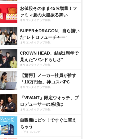
お値段そのまま45％増量！フ
ァミマ夏の大盤振る舞い
オリコンタイアップ特集
SUPER★DRAGON、自ら描い
た”レトロフューチャー”
オリコンタイアップ特集
CROWN HEAD、結成1周年で
見えた”バンドらしさ”
オリコンタイアップ特集
【驚愕】メーカー社員が推す
「10万円台」神コスパPC
オリコンタイアップ特集
『VIVANT』限定ウオッチ、プ
ロデューサーの感想は
オリコンタイアップ特集
自販機にピッ！ですぐに買え
ちゃう
（PR）ジハンピ