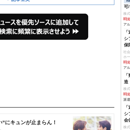
N
可
株
時給
アル
「
シ
保
社会
ホ
時給
アル
「
造
株
時給
派遣
「
シ
会
い”にキュンが止まらん！
株