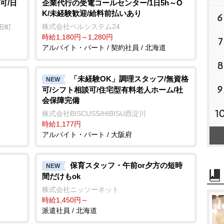
可/日
企業代行の受電コールセンター/1日5h～O
K/未経験歓迎/給料前払いあり
6
株式会社ベルシステム24
田町
時給1,180円～1,280円
7
アルバイト・パート / 契約社員 / 北海道
8
「未経験OK」調理スタッフ/無資格
NEW
9
可/シフト相談可/住宅型有料老人ホーム/社
会保障完備
1
株式会社BISCUSS/HIBISU西淀川
時給1,177円
アルバイト・パート / 大阪府
保育スタッフ・午前or夕方の短時
NEW
間だけもok
株式会社ニッソーネット
時給1,450円～
派遣社員 / 北海道