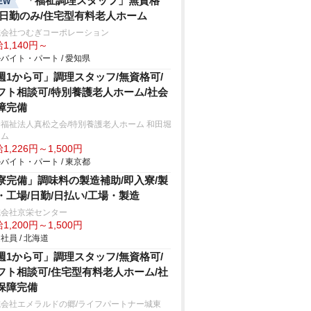
「福祉調理スタッフ」無資格
EW
/日勤のみ/住宅型有料老人ホーム
式会社つむぎコーポレーション
1,140円～
バイト・パート / 愛知県
週1から可」調理スタッフ/無資格可/
フト相談可/特別養護老人ホーム/社会
障完備
福祉法人真松之会/特別養護老人ホーム 和田堀
ーム
1,226円～1,500円
バイト・パート / 東京都
寮完備」調味料の製造補助/即入寮/製
・工場/日勤/日払い/工場・製造
式会社京栄センター
1,200円～1,500円
社員 / 北海道
週1から可」調理スタッフ/無資格可/
フト相談可/住宅型有料老人ホーム/社
保障完備
式会社エメラルドの郷/ライフパートナー城東