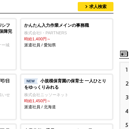
求人検索
/シフ
かんたん入力作業メインの事務職
会保障完
株式会社I・PARTNERS
時給1,400円～
ナー城
派遣社員 / 愛知県
1
可/日
小規模保育園の保育士 一人ひとり
NEW
2
をゆっくりみれる
1いせ
株式会社ニッソーネット
3
時給1,450円～
派遣社員 / 北海道
4
5