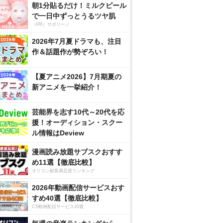
朝1分貼るだけ！ミルクピール
で一日中ずっとうるツヤ肌
（PR）サボリーノ
2026年7月夏ドラマも、注目
作＆話題作が勢ぞろい！
【夏アニメ2026】7月期夏の
新アニメを一挙紹介！
芸能界を志す10代～20代を応
援！オーディション・スクー
ル情報はDeview
漫画読み放題サブスクおすす
め11選【徹底比較】
オリコン顧客満足度ランキング
2026年動画配信サービスおす
すめ40選【徹底比較】
CS動画配信サービス20選