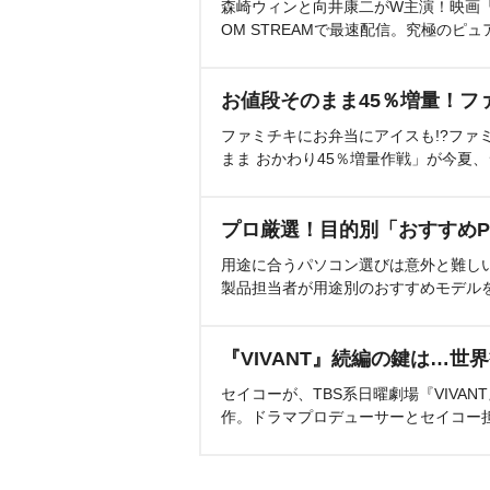
森崎ウィンと向井康二がW主演！映画『（L
OM STREAMで最速配信。究極のピュ
お値段そのまま45％増量！フ
ファミチキにお弁当にアイスも!?ファ
まま おかわり45％増量作戦」が今夏
プロ厳選！目的別「おすすめP
用途に合うパソコン選びは意外と難し
製品担当者が用途別のおすすめモデル
『VIVANT』続編の鍵は…世
セイコーが、TBS系日曜劇場『VIVA
作。ドラマプロデューサーとセイコー