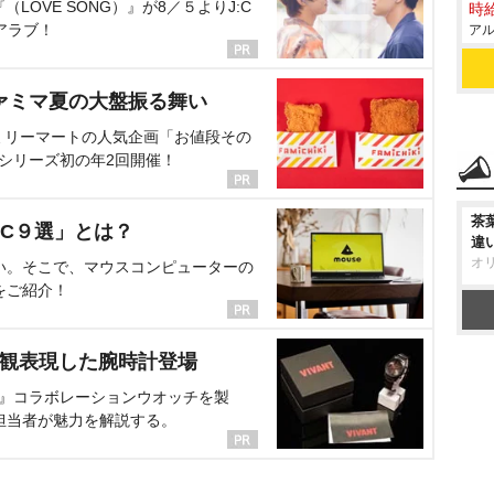
OVE SONG）』が8／５よりJ:C
時給
アラブ！
アル
ァミマ夏の大盤振る舞い
ミリーマートの人気企画「お値段その
、シリーズ初の年2回開催！
茶
C９選」とは？
違
オ
い。そこで、マウスコンピューターの
をご紹介！
界観表現した腕時計登場
NT』コラボレーションウオッチを製
担当者が魅力を解説する。