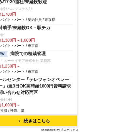
み/17:30退社/未経験歓迎
会社ベルシステム24
1,700円
バイト・パート / 契約社員 / 東京都
科助手/未経験OK・駅チカ
成会
1,300円～1,600円
バイト・パート / 東京都
病院での植栽管理
EW
キューセイモア株式会社 業務部
1,250円～
バイト・パート / 東京都
ールセンター「テレフォンオペレー
ー」/週3日OK高時給1600円資料請求
問い合わせ対応西区
会社H4
1,600円～
社員 / 神奈川県
続きはこちら
sponsored by 求人ボックス