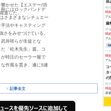
休
響かせた【エステー/消
株式
、秋にはロックバンドデ
時給
大躍進した。
々はさまざまなシチュエー
アル
歯
な手法やキャスティング
港
強さをみせつけている。
時給
アル
・武井咲らが生徒とな
N
した「松木先生」篇。コ
ワタ
時給
スが特注のセーラー服で
アル
な作風を貫き、遂に5連
コ
タ
の
株式
記事全文
時給
派遣