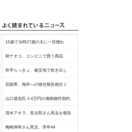
15歳で当時27歳の夫に一目惚れ
研ナオコ、コンビニで買う商品
井手らっきょ、被災地で炊き出し
芸能界、海外への移住報告相次ぐ
山口達也氏 3.4万円の湘南物件契約
清水アキラ、良太郎さん死去を報告
梅崎伸幸さん死去、享年44