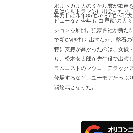
ポルトガル人のミゲル君が歌声を
夏はウルトラマンに出会ったり
臭力】は昨年85位から7位へと
ビューなど今年も“白戸家”の人
ションを展開。強豪各社が新た
で新CMを打ち出すなか、盤石の
特に支持が高かったのは、女優
り、松木安太郎が先生役で出演
ラムニストのマツコ・デラック
登場するなど、ユーモアたっぷり
覇達成となった。