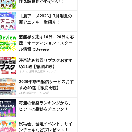
作＆話題作が勢ぞろい！
【夏アニメ2026】7月期夏の
新アニメを一挙紹介！
芸能界を志す10代～20代を応
援！オーディション・スクー
ル情報はDeview
漫画読み放題サブスクおすす
め11選【徹底比較】
オリコン顧客満足度ランキング
2026年動画配信サービスおす
すめ40選【徹底比較】
CS動画配信サービス20選
毎週の音楽ランキングから、
ヒットの推移をチェック！
試写会、登壇イベント、サイ
ンチェキなどプレゼント！