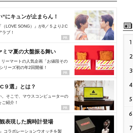
い”にキュンが止まらん！
OVE SONG）』が8／５よりJ:C
アラブ！
1
ァミマ夏の大盤振る舞い
2
ミリーマートの人気企画「お値段その
、シリーズ初の年2回開催！
3
4
C９選」とは？
い。そこで、マウスコンピューターの
5
をご紹介！
6
界観表現した腕時計登場
7
NT』コラボレーションウオッチを製