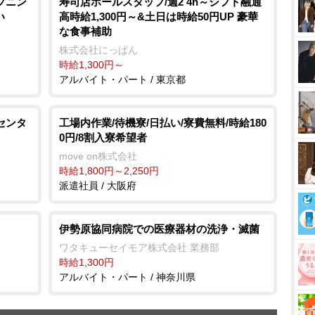
プニン
寿司店ホールスタッフ/週2 4h～シフト融通
い
高時給1,300円～&土日は時給50円UP 豪華
な食事補助
株式会社にっぱん
時給1,300円～
アルバイト・パート / 東京都
センタ
工場内作業/待機寮/日払い/寮費無料/時給180
0円/8割入寮希望者
move on株式会社
時給1,800円～2,250円
派遣社員 / 大阪府
伊勢原協同病院での医療器材の洗浄・滅菌
ワタキューセイモア株式会社 業務部
時給1,300円
アルバイト・パート / 神奈川県