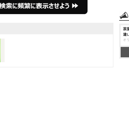
茶
違
オ