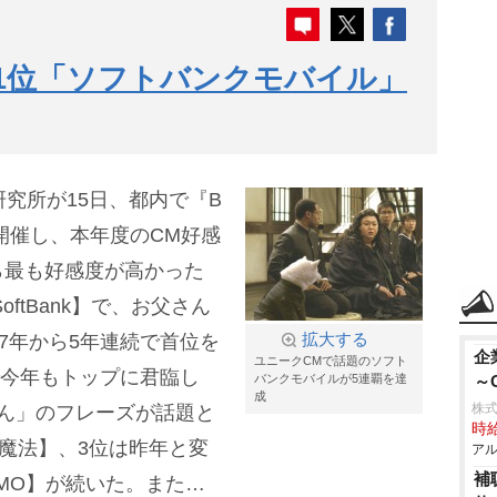
、1位「ソフトバンクモバイル」
研究所が15日、都内で『B
1』を開催し、本年度のCM好感
ら最も好感度が高かった
ftBank】で、お父さん
7年から5年連続で首位を
拡大する
企
ユニークCMで話題のソフト
で今年もトップに君臨し
バンクモバイルが5連覇を達
～
成
株式
ん」のフレーズが話題と
時給
の魔法】、3位は昨年と変
アル
補
COMO】が続いた。また、