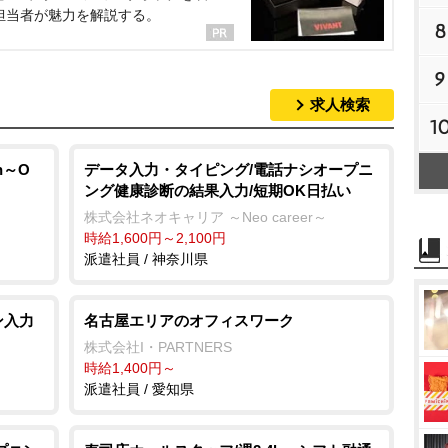
担当者が魅力を解説する。
8
9
求人検索
1
h～O
データ入力・タイピング/電話ナシオープニ
ング健康診断の結果入力/短期OK日払い
株式会社ネオキャリア ～Neo career～
時給1,600円～2,100円
派遣社員 / 神奈川県
ン入力
名古屋エリアのオフィスワーク
株式会社I・PARTNERS
時給1,400円～
派遣社員 / 愛知県