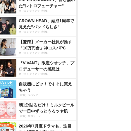
た”レトロフューチャー”
オリコンタイアップ特集
CROWN HEAD、結成1周年で
見えた”バンドらしさ”
オリコンタイアップ特集
【驚愕】メーカー社員が推す
「10万円台」神コスパPC
オリコンタイアップ特集
『VIVANT』限定ウオッチ、プ
ロデューサーの感想は
オリコンタイアップ特集
自販機にピッ！ですぐに買え
ちゃう
（PR）ジハンピ
朝1分貼るだけ！ミルクピール
で一日中ずっとうるツヤ肌
（PR）サボリーノ
2026年7月夏ドラマも、注目