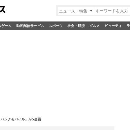
ニュース・特集
&ゲーム
動画配信サービス
スポーツ
社会・経済
グルメ
ビューティ
ラ
フトバンクモバイル」が5連覇