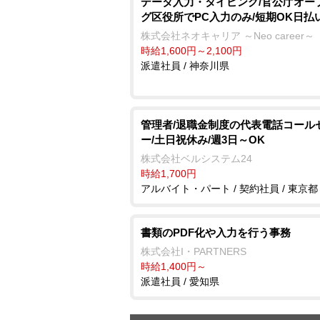
データ入力・タイピング/官公庁オー
グ区役所でPC入力のみ/短期OK日払
株式会社ネオキャリア ～Neo career～
時給1,600円～2,100円
派遣社員 / 神奈川県
管理者/退職金制度の代表電話コール
ー/土日祝休み/週3日～OK
株式会社ベルシステム24
時給1,700円
アルバイト・パート / 契約社員 / 東京都
書類のPDF化や入力を行う事務
株式会社I・PARTNERS
時給1,400円～
派遣社員 / 愛知県