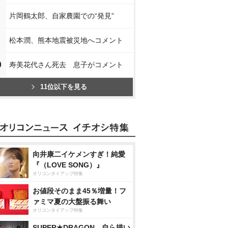
片岡鶴太郎、自家農園での“発見”
松本潤、熊本地震被災地へコメント
0
寿美花代さん死去 息子がコメント
11位以下を見る
向井康二イケメンすぎ！純愛
『（LOVE SONG）』
オリコンタイアップ特集
お値段そのまま45％増量！フ
ァミマ夏の大盤振る舞い
オリコンタイアップ特集
SUPER★DRAGON、自ら描い