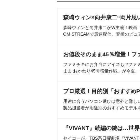
森崎ウィン×向井康二“両片思
森崎ウィンと向井康二がW主演！映画『（L
OM STREAMで最速配信。究極のピュ
お値段そのまま45％増量！フ
ファミチキにお弁当にアイスも!?ファ
まま おかわり45％増量作戦」が今夏
プロ厳選！目的別「おすすめP
用途に合うパソコン選びは意外と難し
製品担当者が用途別のおすすめモデル
『VIVANT』続編の鍵は…世
セイコーが、TBS系日曜劇場『VIVA