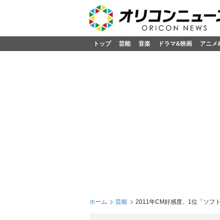
トップ
芸能
音楽
ドラマ&映画
アニメ
ホーム
芸能
2011年CM好感度、1位「ソ