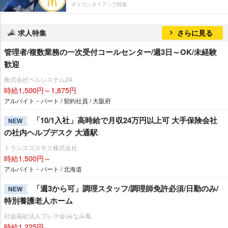
オリコンタイアップ特集
求人特集
さらに見る
管理者/複数業務の一次受付コールセンター/週3日～OK/未経験
歓迎
株式会社ベルシステム24
時給1,500円～1,875円
アルバイト・パート / 契約社員 / 大阪府
「10/1入社」高時給で月収24万円以上可 大手保険会社
NEW
の社内ヘルプデスク 大通駅
トランスコスモス株式会社
時給1,500円～
アルバイト・パート / 北海道
「週3から可」調理スタッフ/調理師免許必須/日勤のみ/
NEW
特別養護老人ホーム
社会福祉法人プレマ会/みなみ風
時給1,225円