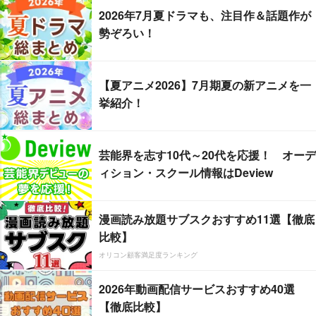
2026年7月夏ドラマも、注目作＆話題作が
勢ぞろい！
【夏アニメ2026】7月期夏の新アニメを一
挙紹介！
芸能界を志す10代～20代を応援！ オーデ
ィション・スクール情報はDeview
漫画読み放題サブスクおすすめ11選【徹底
比較】
オリコン顧客満足度ランキング
2026年動画配信サービスおすすめ40選
【徹底比較】