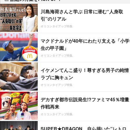
川島海荷さんと学ぶ 日常に潜む“人身取
引”のリアル
オリコンタイアップ特集
マクドナルドが40年にわたり支える「小学
生の甲子園」
オリコンタイアップ特集
イケメンてんこ盛り！尊すぎる男子の純情
ラブに胸キュン
オリコンタイアップ特集
デカすぎ都市伝説発生!?ファミマ45％増量
作戦再来
オリコンタイアップ特集
SUPER★DRAGON、自ら描いた”レトロ