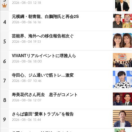
2026-08-03 12:18
元横綱・朝青龍、白鵬翔氏と再会2S
4
2026-08-06 16:16
芸能界、海外への移住報告相次ぐ
5
2026-08-04 19:53
VIVANTリアルイベントに堺雅人ら
6
2026-08-06 18:00
寺田心、ジム通いで筋トレ…激変
7
2026-08-07 10:46
寿美花代さん死去 息子がコメント
8
2026-08-06 12:07
さらば森田“愛車トラブル”を報告
9
2026-08-06 15:44