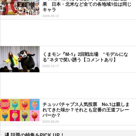
果 日本・北米など全ての各地域1位は同じ
キャラ
2026-05-12
くまモン『M-1』2回戦出場 “モデルにな
る”ネタで笑い誘う【コメントあり】
2023-10-17
チュッパチャプス人気投票 No.1は親しま
れてきた味か？それとも定番の王道フレー
バーか？
2023-06-26
話題の特集をPICK UP！