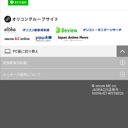
PC版に切り替え
禁無断複写転載
クッキーの使用について
© oricon ME inc.
JASRAC許諾番号：
9009642140Y38026