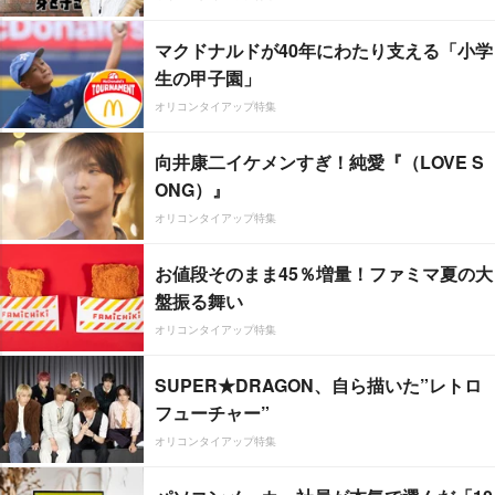
マクドナルドが40年にわたり支える「小学
生の甲子園」
オリコンタイアップ特集
向井康二イケメンすぎ！純愛『（LOVE S
ONG）』
オリコンタイアップ特集
お値段そのまま45％増量！ファミマ夏の大
盤振る舞い
オリコンタイアップ特集
SUPER★DRAGON、自ら描いた”レトロ
フューチャー”
オリコンタイアップ特集