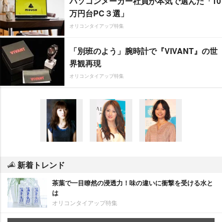
パソコンメーカー社員が本気で選んだ「10
万円台PC３選」
オリコンタイアップ特集
「別班のよう」腕時計で『VIVANT』の世
界観再現
オリコンタイアップ特集
新着トレンド
茶葉で一目瞭然の浸透力！味の違いに衝撃を受ける水と
は
オリコンタイアップ特集