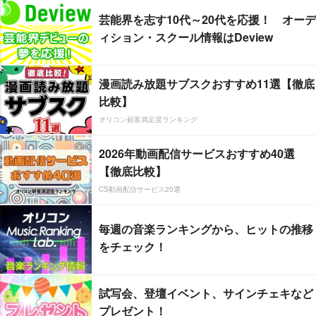
芸能界を志す10代～20代を応援！ オーデ
ィション・スクール情報はDeview
漫画読み放題サブスクおすすめ11選【徹底
比較】
オリコン顧客満足度ランキング
2026年動画配信サービスおすすめ40選
【徹底比較】
CS動画配信サービス20選
毎週の音楽ランキングから、ヒットの推移
をチェック！
試写会、登壇イベント、サインチェキなど
プレゼント！