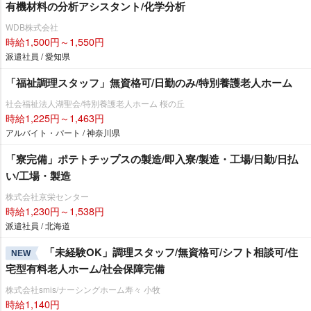
有機材料の分析アシスタント/化学分析
WDB株式会社
時給1,500円～1,550円
派遣社員 / 愛知県
「福祉調理スタッフ」無資格可/日勤のみ/特別養護老人ホーム
社会福祉法人湖聖会/特別養護老人ホーム 桜の丘
時給1,225円～1,463円
アルバイト・パート / 神奈川県
「寮完備」ポテトチップスの製造/即入寮/製造・工場/日勤/日払
い/工場・製造
株式会社京栄センター
時給1,230円～1,538円
派遣社員 / 北海道
「未経験OK」調理スタッフ/無資格可/シフト相談可/住
NEW
宅型有料老人ホーム/社会保障完備
株式会社smis/ナーシングホーム寿々 小牧
時給1,140円