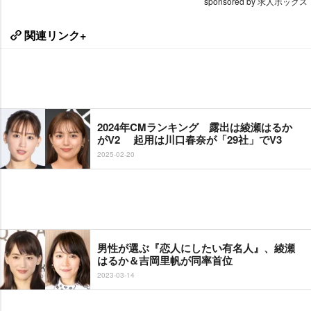
sponsored by 求人ボックス
関連リンク+
2024年CMランキング 露出は綾瀬はるか
がV2 起用は川口春奈が「29社」でV3
2025-02-20
男性が選ぶ『恋人にしたい有名人』、綾瀬
はるか＆吉岡里帆が同率首位
2023-03-14