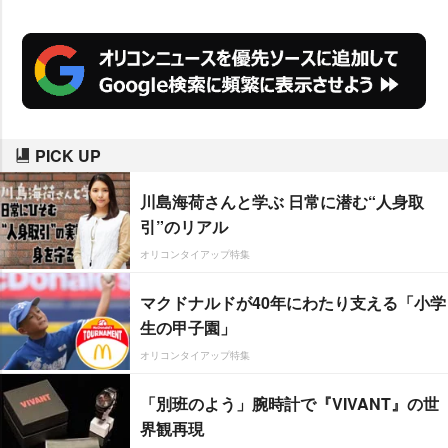
瀬はるか
】が選ばれ、初の栄冠に
輝いた。透明感溢れる美肌、そし
て思わず微笑み返したくなるよう
な優しい笑顔は女性たちにとって
も憧れの的。この知らせを受けた
PICK UP
綾瀬は、「びっくりです。私が選
んでもらえるなんて… えーっ!? あ
川島海荷さんと学ぶ 日常に潜む“人身取
りがとうございます」と驚きの様
引”のリアル
子だが、10代～40代の全世代でT
オリコンタイアップ特集
OP3入りを果たす圧倒的な人気
マクドナルドが40年にわたり支える「小学
は、誰もが納得の結果と言えそう
生の甲子園」
だ。
オリコンタイアップ特集
「別班のよう」腕時計で『VIVANT』の世
界観再現