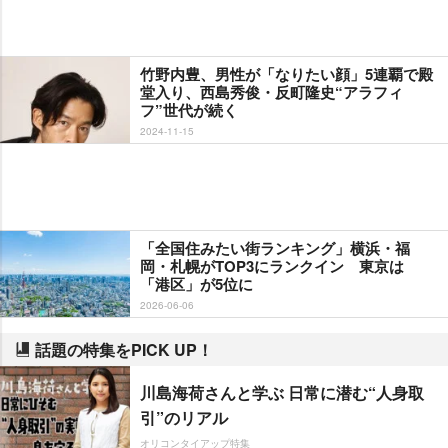
竹野内豊、男性が「なりたい顔」5連覇で殿
堂入り、西島秀俊・反町隆史“アラフィ
フ”世代が続く
2024-11-15
「全国住みたい街ランキング」横浜・福
岡・札幌がTOP3にランクイン 東京は
「港区」が5位に
2026-06-06
話題の特集をPICK UP！
川島海荷さんと学ぶ 日常に潜む“人身取
引”のリアル
オリコンタイアップ特集