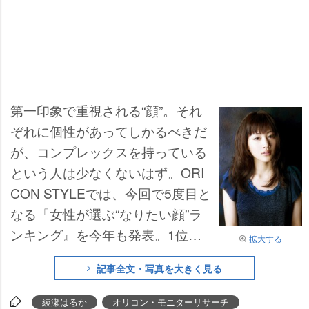
第一印象で重視される“顔”。それ
ぞれに個性があってしかるべきだ
が、コンプレックスを持っている
という人は少なくないはず。ORI
CON STYLEでは、今回で5度目と
なる『女性が選ぶ“なりたい顔”ラ
ンキング』を今年も発表。1位に
拡大する
は、2013年度NHK大河『八重の
記事全文・写真を大きく見る
桜』の主演に抜擢されるなど、女
優として確実に成長を遂げる【
綾
綾瀬はるか
オリコン・モニターリサーチ