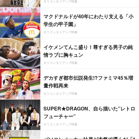
オリコンタイアップ特集
マクドナルドが40年にわたり支える「小
学生の甲子園」
オリコンタイアップ特集
イケメンてんこ盛り！尊すぎる男子の純
情ラブに胸キュン
オリコンタイアップ特集
デカすぎ都市伝説発生!?ファミマ45％増
量作戦再来
オリコンタイアップ特集
SUPER★DRAGON、自ら描いた”レトロ
フューチャー”
オリコンタイアップ特集