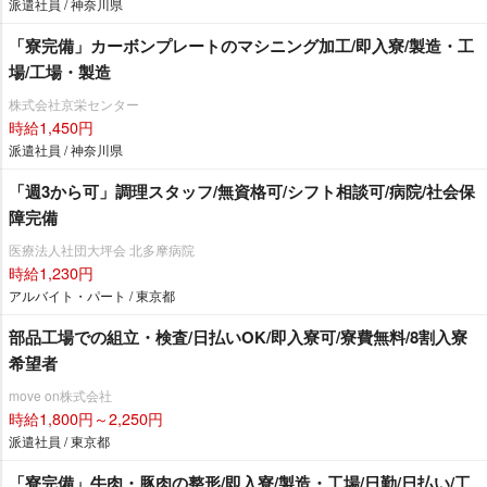
派遣社員 / 神奈川県
「寮完備」カーボンプレートのマシニング加工/即入寮/製造・工
場/工場・製造
株式会社京栄センター
時給1,450円
派遣社員 / 神奈川県
「週3から可」調理スタッフ/無資格可/シフト相談可/病院/社会保
障完備
医療法人社団大坪会 北多摩病院
時給1,230円
アルバイト・パート / 東京都
部品工場での組立・検査/日払いOK/即入寮可/寮費無料/8割入寮
希望者
move on株式会社
時給1,800円～2,250円
派遣社員 / 東京都
「寮完備」牛肉・豚肉の整形/即入寮/製造・工場/日勤/日払い/工