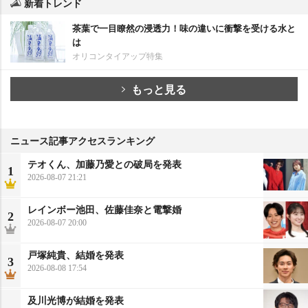
新着トレンド
茶葉で一目瞭然の浸透力！味の違いに衝撃を受ける水と
は
オリコンタイアップ特集
もっと見る
ニュース記事アクセスランキング
テオくん、加藤乃愛との破局を発表
1
2026-08-07 21:21
レインボー池田、佐藤佳奈と電撃婚
2
2026-08-07 20:00
戸塚純貴、結婚を発表
3
2026-08-08 17:54
及川光博が結婚を発表