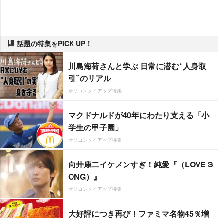
話題の特集をPICK UP！
川島海荷さんと学ぶ 日常に潜む“人身取
引”のリアル
オリコンタイアップ特集
マクドナルドが40年にわたり支える「小
学生の甲子園」
オリコンタイアップ特集
向井康二イケメンすぎ！純愛『（LOVE S
ONG）』
オリコンタイアップ特集
大好評につき再び！ファミマ名物45％増