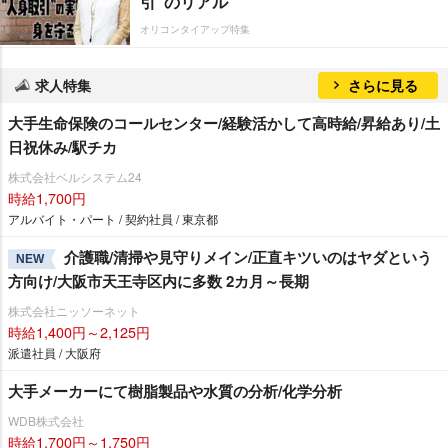
引”のリアル
オリコンタイアップ特集
求人特集
さらに見る
大手生命保険のコールセンター/経験活かして高時給/昇給あり/土
日祝休み/駅チカ
株式会社ベルシステム24
時給1,700円
アルバイト・パート / 契約社員 / 東京都
介護職/清掃や見守りメイン/正直キツいのはヤダという
NEW
方向け/大阪市天王寺区内に多数 2カ月～長期
株式会社ニッソーネット
時給1,400円～2,125円
派遣社員 / 大阪府
大手メーカーにて樹脂製品や水質の分析/化学分析
WDB株式会社
時給1,700円～1,750円