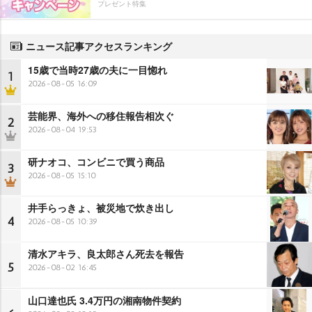
プレゼント特集
ニュース記事アクセスランキング
15歳で当時27歳の夫に一目惚れ
1
2026-08-05 16:09
芸能界、海外への移住報告相次ぐ
2
2026-08-04 19:53
研ナオコ、コンビニで買う商品
3
2026-08-05 15:10
井手らっきょ、被災地で炊き出し
4
2026-08-05 10:39
清水アキラ、良太郎さん死去を報告
5
2026-08-02 16:45
山口達也氏 3.4万円の湘南物件契約