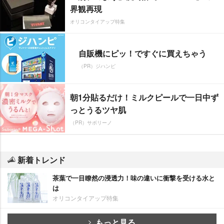
界観再現
オリコンタイアップ特集
自販機にピッ！ですぐに買えちゃう
（PR）ジハンピ
朝1分貼るだけ！ミルクピールで一日中ず
っとうるツヤ肌
（PR）サボリーノ
新着トレンド
茶葉で一目瞭然の浸透力！味の違いに衝撃を受ける水と
は
オリコンタイアップ特集
もっと見る