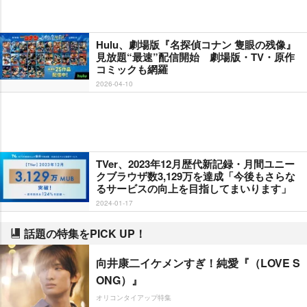
Hulu、劇場版『名探偵コナン 隻眼の残像』
見放題“最速”配信開始 劇場版・TV・原作
コミックも網羅
2026-04-10
TVer、2023年12月歴代新記録・月間ユニー
クブラウザ数3,129万を達成「今後もさらな
るサービスの向上を目指してまいります」
2024-01-17
話題の特集をPICK UP！
向井康二イケメンすぎ！純愛『（LOVE S
ONG）』
オリコンタイアップ特集