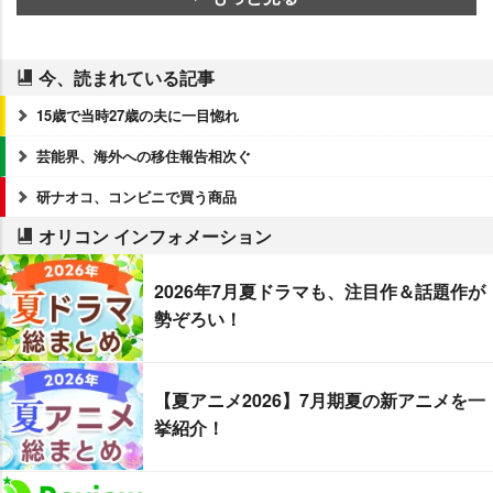
今、読まれている記事
15歳で当時27歳の夫に一目惚れ
芸能界、海外への移住報告相次ぐ
研ナオコ、コンビニで買う商品
オリコン インフォメーション
2026年7月夏ドラマも、注目作＆話題作が
勢ぞろい！
【夏アニメ2026】7月期夏の新アニメを一
挙紹介！