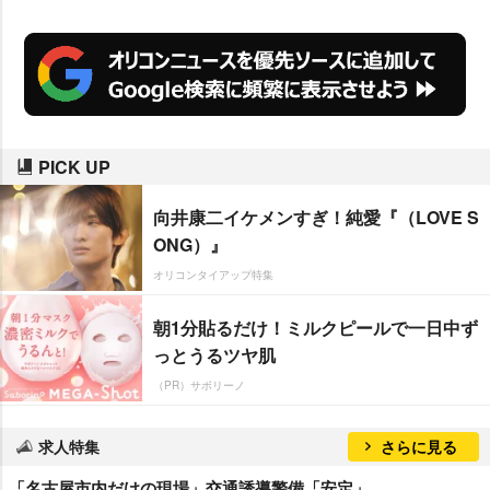
か、タレントでモデルの森泉が登
場し、“日本上陸”を盛り上げた。
PICK UP
向井康二イケメンすぎ！純愛『（LOVE S
ONG）』
オリコンタイアップ特集
朝1分貼るだけ！ミルクピールで一日中ず
っとうるツヤ肌
（PR）サボリーノ
求人特集
さらに見る
「名古屋市内だけの現場」交通誘導警備「安定」