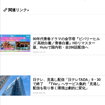
関連リンク+
90年代青春ドラマの金字塔『ビバリーヒル
ズ 高校白書／青春白書』HDリマスター
版、Huluで国内初・全286話配信へ
2025-12-13
日テレ、見逃し配信「日テレTADA」9・30
で終了 『TVer』へサービス集約「見逃し
配信を取り巻く環境は劇的に変化」
2026-06-30