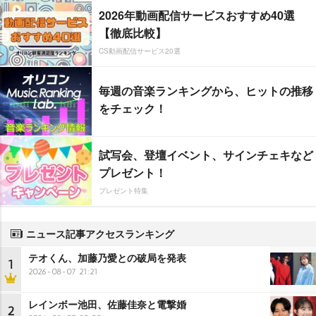
2026年動画配信サービスおすすめ40選
【徹底比較】
CS動画配信サービス20選
毎週の音楽ランキングから、ヒットの推移
をチェック！
試写会、登壇イベント、サインチェキなど
プレゼント！
プレゼント特集
ニュース記事アクセスランキング
テオくん、加藤乃愛との破局を発表
1
2026-08-07 21:21
レインボー池田、佐藤佳奈と電撃婚
2