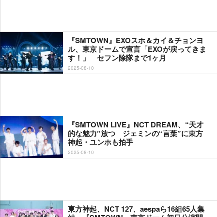
『SMTOWN』EXOスホ＆カイ＆チョンヨ
ル、東京ドームで宣言「EXOが戻ってきま
す！」 セフン除隊まで1ヶ月
2025-08-10
『SMTOWN LIVE』NCT DREAM、“天才
的な魅力”放つ ジェミンの“言葉”に東方
神起・ユンホも拍手
2025-08-10
東方神起、NCT 127、aespaら16組65人集