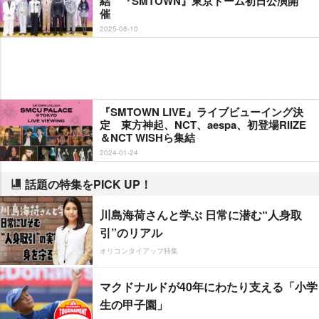
結 『SMTOWN』東京ドーム初日公演開
催
2025-08-10
『SMTOWN LIVE』ライブビューイング決
定 東方神起、NCT、aespa、初登場RIIZE
＆NCT WISHら集結
2024-01-24
話題の特集をPICK UP！
川島海荷さんと学ぶ 日常に潜む“人身取
引”のリアル
オリコンタイアップ特集
マクドナルドが40年にわたり支える「小学
生の甲子園」