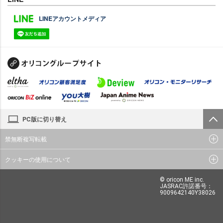
LINEアカウントメディア
PC版に切り替え
禁無断複写転載
クッキーの使用について
© oricon ME inc.
JASRAC許諾番号：
9009642140Y38026