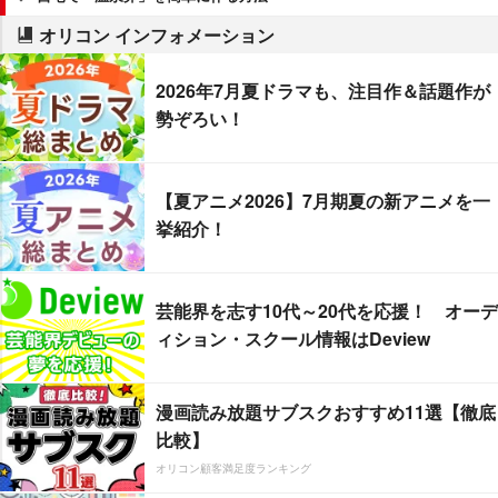
オリコン インフォメーション
2026年7月夏ドラマも、注目作＆話題作が
勢ぞろい！
【夏アニメ2026】7月期夏の新アニメを一
挙紹介！
芸能界を志す10代～20代を応援！ オーデ
ィション・スクール情報はDeview
漫画読み放題サブスクおすすめ11選【徹底
比較】
オリコン顧客満足度ランキング