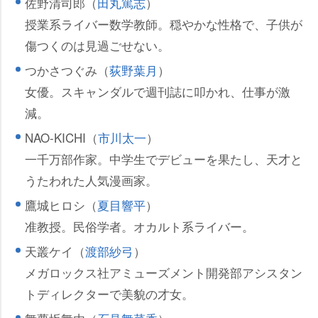
佐野清司郎（
田丸篤志
）
授業系ライバー数学教師。穏やかな性格で、子供が
傷つくのは見過ごせない。
つかさつぐみ（
荻野葉月
）
女優。スキャンダルで週刊誌に叩かれ、仕事が激
減。
NAO-KICHI（
市川太一
）
一千万部作家。中学生でデビューを果たし、天才と
うたわれた人気漫画家。
鷹城ヒロシ（
夏目響平
）
准教授。民俗学者。オカルト系ライバー。
天叢ケイ（
渡部紗弓
）
メガロックス社アミューズメント開発部アシスタン
トディレクターで美貌の才女。