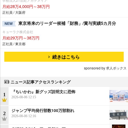
学校法人21世紀アカデメイア
月給28万4,000円～38万円
正社員 / 大阪府
東京将来のリーダー候補「財務」/賞与実績5カ月分
NEW
キョーラク株式会社
月給29万円～38万円
正社員 / 東京都
続きはこちら
sponsored by 求人ボックス
ニュース記事アクセスランキング
『ちいかわ』新グッズ説明文に恐怖
1
2026-08-06 12:15
ジャンプ平均発行部数100万部割れ
2
2026-08-06 12:16