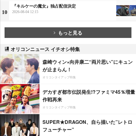
『キルケーの魔女』独占配信決定
10
2026-08-04 12:15
もっと見る
オリコンニュース イチオシ特集
森崎ウィン×向井康二“両片思い”にキュン
が止まらん！
オリコンタイアップ特集
デカすぎ都市伝説発生!?ファミマ45％増量
作戦再来
オリコンタイアップ特集
SUPER★DRAGON、自ら描いた”レトロ
フューチャー”