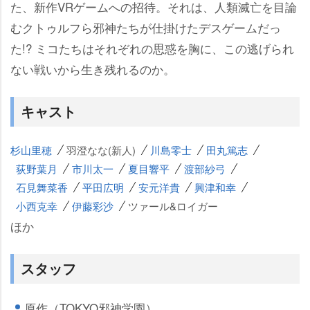
た、新作VRゲームへの招待。それは、人類滅亡を目論
むクトゥルフら邪神たちが仕掛けたデスゲームだっ
た!? ミコたちはそれぞれの思惑を胸に、この逃げられ
ない戦いから生き残れるのか。
キャスト
杉山里穂
羽澄なな(新人)
川島零士
田丸篤志
荻野葉月
市川太一
夏目響平
渡部紗弓
石見舞菜香
平田広明
安元洋貴
興津和幸
小西克幸
伊藤彩沙
ツァール&ロイガー
ほか
スタッフ
原作（TOKYO邪神学園）