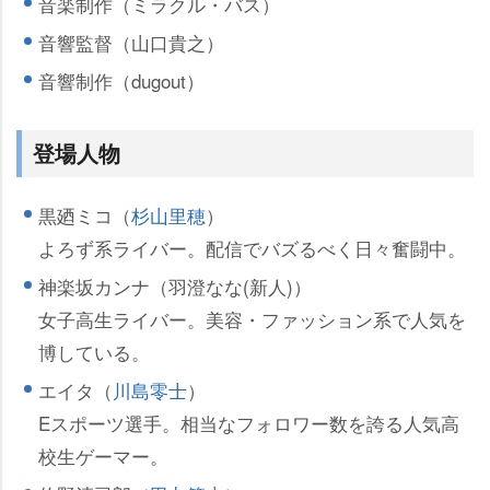
音楽制作（ミラクル・バス）
音響監督（山口貴之）
音響制作（dugout）
登場人物
黒廼ミコ（
杉山里穂
）
よろず系ライバー。配信でバズるべく日々奮闘中。
神楽坂カンナ（羽澄なな(新人)）
女子高生ライバー。美容・ファッション系で人気を
博している。
エイタ（
川島零士
）
Eスポーツ選手。相当なフォロワー数を誇る人気高
校生ゲーマー。