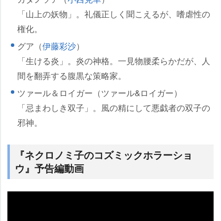
「山上の妖物」。礼儀正しく聞こえるが、嗜虐性の
権化。
グア（
伊藤彩沙
）
「生ける炎」。炎の神格。一見物腰柔らかだが、人
間を翻弄する腹黒な策略家。
ツァール＆ロイガー（ツァール&ロイガー）
「忌まわしき双子」。風の精にして悪戯者の双子の
邪神。
『ネクロノミ子のコズミックホラーショ
ウ』予告編動画