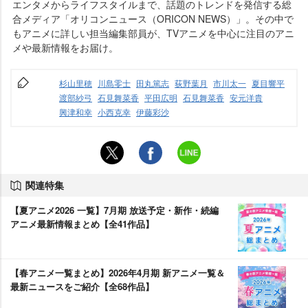
エンタメからライフスタイルまで、話題のトレンドを発信する総
合メディア「オリコンニュース（ORICON NEWS）」。その中で
もアニメに詳しい担当編集部員が、TVアニメを中心に注目のアニ
メや最新情報をお届け。
杉山里穂
川島零士
田丸篤志
荻野葉月
市川太一
夏目響平
渡部紗弓
石見舞菜香
平田広明
石見舞菜香
安元洋貴
興津和幸
小西克幸
伊藤彩沙
関連特集
【夏アニメ2026 一覧】7月期 放送予定・新作・続編
アニメ最新情報まとめ【全41作品】
【春アニメ一覧まとめ】2026年4月期 新アニメ一覧＆
最新ニュースをご紹介【全68作品】