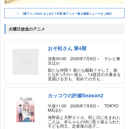
【夏アニメ2025 まとめ】7月期 新アニメ一覧＆最新ニュースをご紹介
火曜日放送のアニメ
おそ松さん 第4期
深夜00:00 2025年7月8日～ テレビ東
京ほか
新たな仲間？ 新たな騒動？そして、新
たな6つ子の一面も…？4度目の大暴走を
見届ける方も、初めての方も...
カッコウの許嫁Season2
午後11:00 2025年7月8日～ TOKYO
MXほか
海野凪と天野エリカ。同じ日に生まれた
二人は、赤ちゃんの頃に取り違えられた
子ども同士。定食屋の息子...