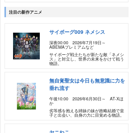
注目の新作アニメ
サイボーグ009 ネメシス
深夜00:00 2026年7月19日～
ABEMAプレミアムなど
サイボーグ戦士たちが新たな敵「ネメシ
ス」と対立し、世界の未来をかけて戦う
物語。
無自覚聖女は今日も無意識に力を
垂れ流す
午後10:00 2026年6月30日～ AT-Xほ
か
劣等感を抱える姉妹の妹が政略結婚で皇
子と出会い、自身の力に目覚める物語。
ヤニねこ