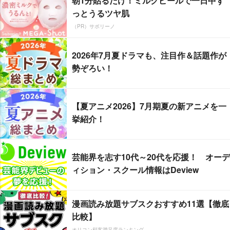
朝1分貼るだけ！ミルクピールで一日中ず
っとうるツヤ肌
（PR）サボリーノ
2026年7月夏ドラマも、注目作＆話題作が
勢ぞろい！
【夏アニメ2026】7月期夏の新アニメを一
挙紹介！
芸能界を志す10代～20代を応援！ オーデ
ィション・スクール情報はDeview
漫画読み放題サブスクおすすめ11選【徹底
比較】
オリコン顧客満足度ランキング