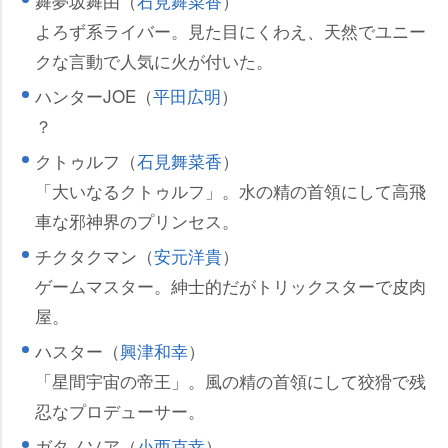
舞夢坂舞由（
石見舞菜香
）
よろず系ライバー。見た目にくわえ、天然でユニー
クな言動で人気に火が付いた。
ハンターJOE（
平田広明
）
？
クトゥルフ（
石見舞菜香
）
「大いなるクトゥルフ」。水の精の首領にして高飛
車な邪神界のプリンセス。
チクタクマン（
安元洋貴
）
ゲームマスター。紳士的だがトリックスターで皮肉
屋。
ハスター（
興津和幸
）
「星間宇宙の帝王」。風の精の首領にして狡猾で残
忍なプロデューサー。
ガタノソア（
小西克幸
）