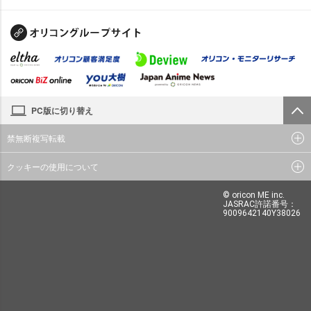
PC版に切り替え
禁無断複写転載
クッキーの使用について
© oricon ME inc.
JASRAC許諾番号：
9009642140Y38026