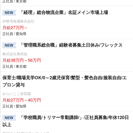
正社員 / 東京都
「経理」総合物流企業」名証メイン市場上場
NEW
伊勢湾海運株式会社
月給27万円～
正社員 / 愛知県
「管理職系総合職」経験者募集土日休み/フレックス
NEW
株式会社奥村組
月給38万円～56万円
正社員 / 東京都
保育士/職場見学OK/0～2歳児保育/髪型・髪色自由/服装自由/エ
プロン貸与
みらいここ保育園
月給27万円～40万円
正社員 / 愛知県
「学校職員/トリマー常勤講師/」/正社員募集/年休120日
NEW
以上