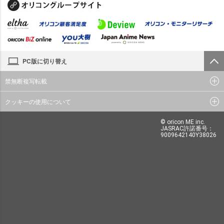
PC版に切り替え
禁無断複写転載
クッキーの使用について
© oricon ME inc.
JASRAC許諾番号：
9009642140Y38026