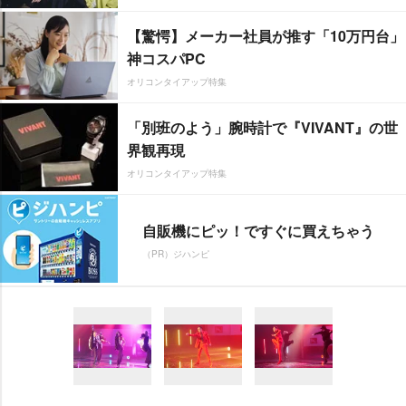
【驚愕】メーカー社員が推す「10万円台」
神コスパPC
オリコンタイアップ特集
「別班のよう」腕時計で『VIVANT』の世
界観再現
オリコンタイアップ特集
自販機にピッ！ですぐに買えちゃう
（PR）ジハンピ