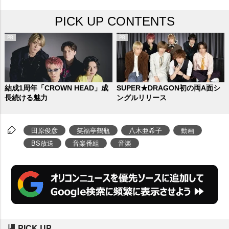
現場に、オリコンニュースが取材
PICK UP CONTENTS
を敢行。鶴瓶と長年の付き合いで
ある田原はリラックスした雰囲気
でトークを楽しみ、さらに歌唱パ
ートでヒット曲メドレーを2回に
わたってパフォーマンス。収録終
結成1周年「CROWN HEAD」成
SUPER★DRAGON初の両A面シ
長続ける魅力
ングルリリース
了後にテンションMAXのまま取材
場所に姿を現した。
田原俊彦
笑福亭鶴瓶
八木亜希子
動画
BS放送
音楽番組
音楽
PICK UP