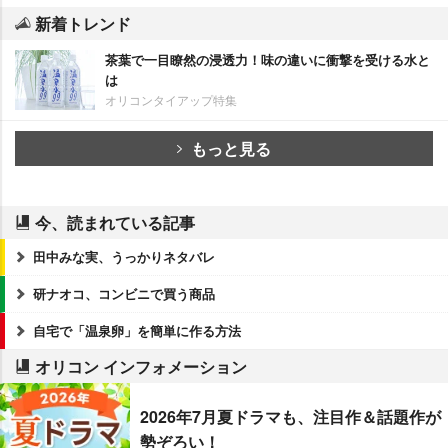
新着トレンド
茶葉で一目瞭然の浸透力！味の違いに衝撃を受ける水と
は
オリコンタイアップ特集
もっと見る
今、読まれている記事
田中みな実、うっかりネタバレ
研ナオコ、コンビニで買う商品
自宅で「温泉卵」を簡単に作る方法
オリコン インフォメーション
2026年7月夏ドラマも、注目作＆話題作が
勢ぞろい！