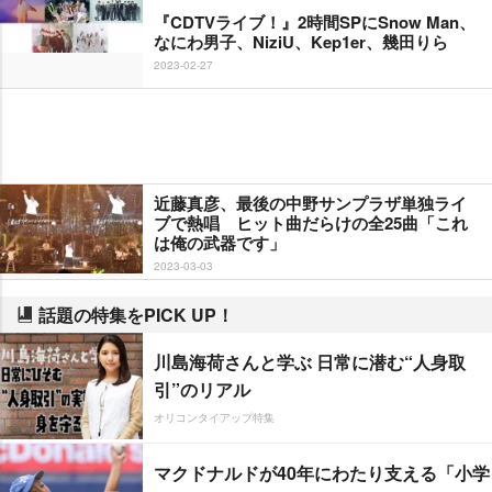
『CDTVライブ！』2時間SPにSnow Man、
なにわ男子、NiziU、Kep1er、幾田りら
2023-02-27
近藤真彦、最後の中野サンプラザ単独ライ
ブで熱唱 ヒット曲だらけの全25曲「これ
は俺の武器です」
2023-03-03
話題の特集をPICK UP！
川島海荷さんと学ぶ 日常に潜む“人身取
引”のリアル
オリコンタイアップ特集
マクドナルドが40年にわたり支える「小学