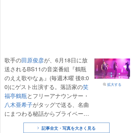
歌手の
田原俊彦
が、6月18日に放
送されるBS11の音楽番組『鶴瓶
のええ歌やなぁ』(毎週木曜 後8:0
拡大する
0)にゲスト出演する。落語家の
笑
福亭鶴瓶
とフリーアナウンサー・
八木亜希子
がタッグで送る、名曲
にまつわる秘話からプライベート
まで「歌」と「人生」を丸裸にす
記事全文・写真を大きく見る
る大人の歌謡&トーク番組の収録