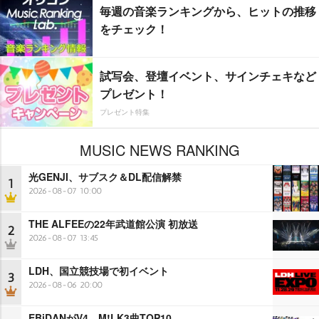
毎週の音楽ランキングから、ヒットの推移
をチェック！
試写会、登壇イベント、サインチェキなど
プレゼント！
プレゼント特集
MUSIC NEWS RANKING
光GENJI、サブスク＆DL配信解禁
1
2026-08-07 10:00
THE ALFEEの22年武道館公演 初放送
2
2026-08-07 13:45
LDH、国立競技場で初イベント
3
2026-08-06 20:00
EBiDANがV4 M!LK3曲TOP10