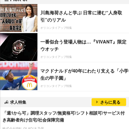
川島海荷さんと学ぶ 日常に潜む“人身取
引”のリアル
オリコンタイアップ特集
一番似合う登場人物は…『VIVANT』限定
ウオッチ
オリコンタイアップ特集
マクドナルドが40年にわたり支える「小学
生の甲子園」
オリコンタイアップ特集
求人特集
さらに見る
「週1から可」調理スタッフ/無資格可/シフト相談可/サービス付
き高齢者向け住宅/社会保障完備
株式会社PAL GLAD/大乃里