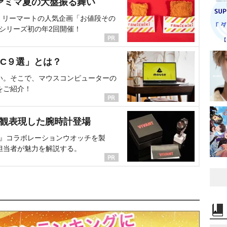
ァミマ夏の大盤振る舞い
ミリーマートの人気企画「お値段その
、シリーズ初の年2回開催！
C９選」とは？
い。そこで、マウスコンピューターの
をご紹介！
界観表現した腕時計登場
NT』コラボレーションウオッチを製
担当者が魅力を解説する。