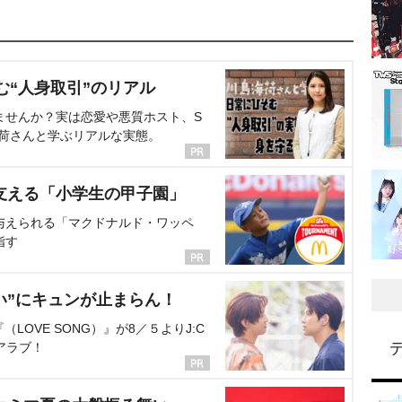
む“人身取引”のリアル
ませんか？実は恋愛や悪質ホスト、S
海荷さんと学ぶリアルな実態。
支える「小学生の甲子園」
与えられる「マクドナルド・ワッペ
指す
い”にキュンが止まらん！
OVE SONG）』が8／５よりJ:C
アラブ！