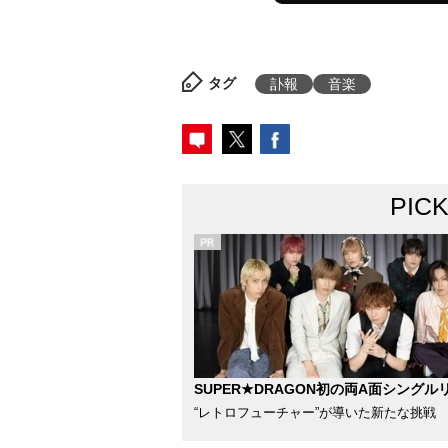
タグ
訃報
音楽
PIC
SUPER★DRAGON初の両A面シングル
“レトロフューチャー”が導いた新たな挑戦