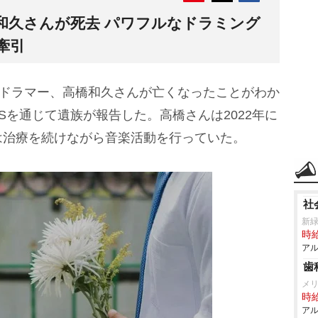
和久さんが死去 パワフルなドラミング
牽引
たドラマー、高橋和久さんが亡くなったことがわか
NSを通じて遺族が報告した。高橋さんは2022年に
は治療を続けながら音楽活動を行っていた。
社
新
時給
アル
歯
メ
時給
アル