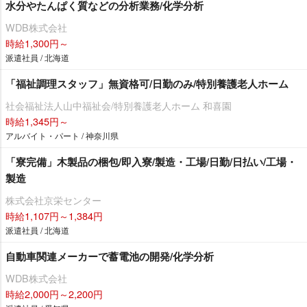
水分やたんぱく質などの分析業務/化学分析
WDB株式会社
時給1,300円～
派遣社員 / 北海道
「福祉調理スタッフ」無資格可/日勤のみ/特別養護老人ホーム
社会福祉法人山中福祉会/特別養護老人ホーム 和喜園
時給1,345円～
アルバイト・パート / 神奈川県
「寮完備」木製品の梱包/即入寮/製造・工場/日勤/日払い/工場・
製造
株式会社京栄センター
時給1,107円～1,384円
派遣社員 / 北海道
自動車関連メーカーで蓄電池の開発/化学分析
WDB株式会社
時給2,000円～2,200円