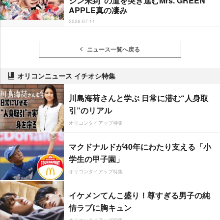
ジン未到”の道を突き進むMrs. GREEN
APPLE真の凄み
2026-07-11
ニュース一覧へ戻る
オリコンニュース イチオシ特集
川島海荷さんと学ぶ 日常に潜む“人身取
引”のリアル
オリコンタイアップ特集
マクドナルドが40年にわたり支える「小
学生の甲子園」
オリコンタイアップ特集
イケメンてんこ盛り！尊すぎる男子の純
情ラブに胸キュン
オリコンタイアップ特集