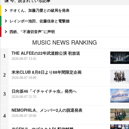
今、読まれている記事
テオくん、加藤乃愛との破局を発表
レインボー池田、佐藤佳奈と電撃婚
西鉄、“不適切音声”に声明
MUSIC NEWS RANKING
THE ALFEEの22年武道館公演 初放送
1
2026-08-07 13:45
米米CLUB 8月8日より88年間限定企画
2
2026-08-07 18:00
日向坂46「イチャイチャ虫」発売へ
3
2026-08-07 21:55
NEMOPHILA、メンバー2人の脱退発表
4
2026-08-07 20:00
光GENJI、サブスク＆DL配信解禁