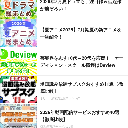
2026年7月夏ドラマも、注目作＆話題作
が勢ぞろい！
【夏アニメ2026】7月期夏の新アニメを
一挙紹介！
芸能界を志す10代～20代を応援！ オー
ディション・スクール情報はDeview
漫画読み放題サブスクおすすめ11選【徹
底比較】
オリコン顧客満足度ランキング
2026年動画配信サービスおすすめ40選
【徹底比較】
CS動画配信サービス20選