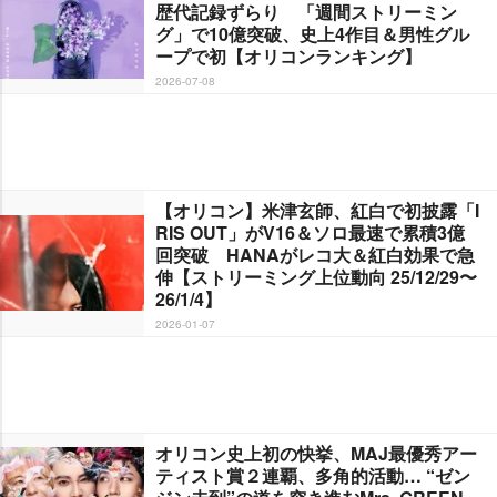
歴代記録ずらり 「週間ストリーミン
グ」で10億突破、史上4作目＆男性グル
ープで初【オリコンランキング】
2026-07-08
【オリコン】米津玄師、紅白で初披露「I
RIS OUT」がV16＆ソロ最速で累積3億
回突破 HANAがレコ大＆紅白効果で急
伸【ストリーミング上位動向 25/12/29〜
26/1/4】
2026-01-07
オリコン史上初の快挙、MAJ最優秀アー
ティスト賞２連覇、多角的活動… “ゼン