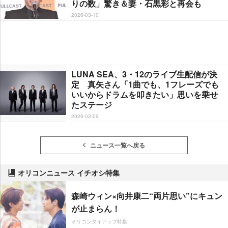
りの数」驚き＆妻・石黒彩と再会も
2026-03-10
LUNA SEA、3・12のライブ生配信が決
定 真矢さん「1曲でも、1フレーズでも
いいからドラムを叩きたい」思いを乗せ
たステージ
2026-03-09
ニュース一覧へ戻る
オリコンニュース イチオシ特集
森崎ウィン×向井康二“両片思い”にキュン
が止まらん！
オリコンタイアップ特集