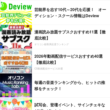
芸能界を志す10代～20代を応援！ オー
ディション・スクール情報はDeview
漫画読み放題サブスクおすすめ11選【徹
底比較】
オリコン顧客満足度ランキング
2026年動画配信サービスおすすめ40選
【徹底比較】
CS動画配信サービス20選
毎週の音楽ランキングから、ヒットの推
移をチェック！
試写会、登壇イベント、サインチェキな