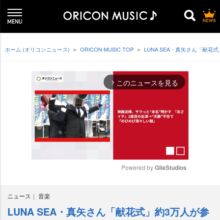
ホーム (オリコンニュース)
ORICON MUSIC TOP
LUNA SEA・真矢さん「献
このニュースを見る
arrow_forward_ios
Powered by 
GliaStudios
M
ニュース
音楽
u
t
LUNA SEA・真矢さん「献花式」約3万人が参
e