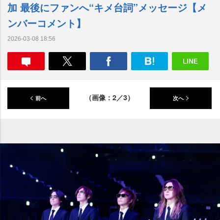
加 最後にファンへ“キメ台詞”メッセージ【メ
ンバーコメント】
2026-03-08 18:56
（画像：2／3）
前へ
次へ