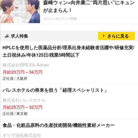
森崎ウィン×向井康二“両片思い”にキュン
が止まらん！
オリコンタイアップ特集
求人特集
さらに見る
HPLCを使用した医薬品分析/理系出身未経験者活躍中/研修充実/
土日祝休み/年休125日/残業5時間以下
株式会社BREXA Advan
月給20万円～34万円
正社員 / 大阪府
パレスホテルの将来を担う「経理スペシャリスト」
株式会社パレスホテル
月給25万円～32万円
正社員 / 東京都
食品・化粧品原料の生産技術開発/機能性素材メーカー
オリザ油化株式会社