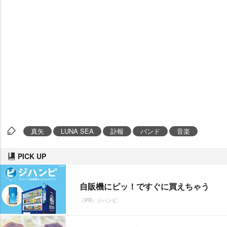
真矢
LUNA SEA
訃報
バンド
音楽
PICK UP
自販機にピッ！ですぐに買えちゃう
（PR）ジハンピ