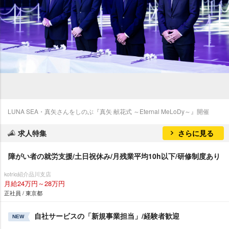
LUNA SEA・真矢さんをしのぶ『真矢 献花式 ～Eternal MeLoDy～』開催
求人特集
さらに見る
障がい者の就労支援/土日祝休み/月残業平均10h以下/研修制度あり
kotrio紹介品川支店
月給24万円～28万円
正社員 / 東京都
自社サービスの「新規事業担当」/経験者歓迎
NEW