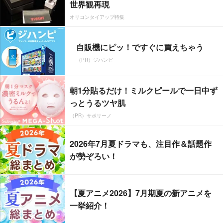
世界観再現
オリコンタイアップ特集
自販機にピッ！ですぐに買えちゃう
（PR）ジハンピ
朝1分貼るだけ！ミルクピールで一日中ず
っとうるツヤ肌
（PR）サボリーノ
2026年7月夏ドラマも、注目作＆話題作
が勢ぞろい！
【夏アニメ2026】7月期夏の新アニメを
一挙紹介！