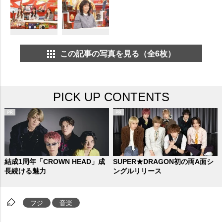
この記事の写真を見る（全6枚）
PICK UP CONTENTS
結成1周年「CROWN HEAD」成
SUPER★DRAGON初の両A面シ
長続ける魅力
ングルリリース
フジ
音楽