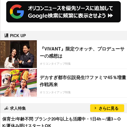
PICK UP
『VIVANT』限定ウオッチ、プロデューサ
ーの感想は
オリコンタイアップ特集
デカすぎ都市伝説発生!?ファミマ45％増量
作戦再来
オリコンタイアップ特集
求人特集
さらに見る
保育士/年齢不問 ブランク20年以上も活躍中・1日4h～/週3～O
K/夏休み明けスタートOK