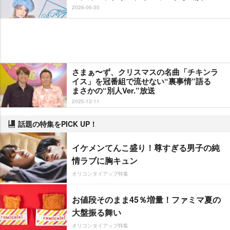
2026-06-30
さまぁ〜ず、クリスマスの名曲「チキンラ
イス」を冠番組で流せない“裏事情”語る
まさかの“別人Ver.”放送
2025-12-11
話題の特集をPICK UP！
イケメンてんこ盛り！尊すぎる男子の純
情ラブに胸キュン
オリコンタイアップ特集
お値段そのまま45％増量！ファミマ夏の
大盤振る舞い
オリコンタイアップ特集