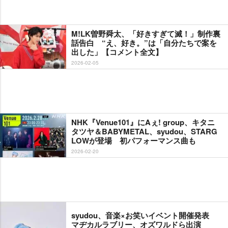
M!LK曽野舜太、「好きすぎて滅！」制作裏
話告白 “え、好き。”は「自分たちで案を
出した」【コメント全文】
2026-02-05
NHK『Venue101』にAぇ! group、キタニ
タツヤ＆BABYMETAL、syudou、STARG
LOWが登場 初パフォーマンス曲も
2026-02-20
syudou、音楽×お笑いイベント開催発表
マヂカルラブリー、オズワルドら出演