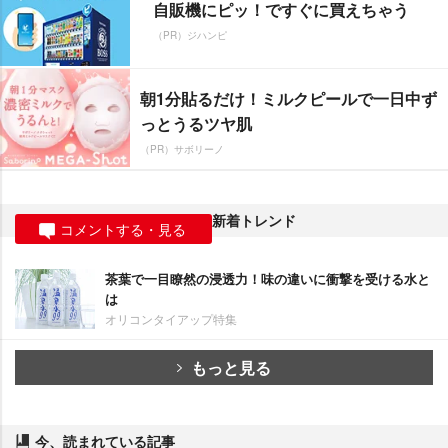
自販機にピッ！ですぐに買えちゃう
（PR）ジハンピ
朝1分貼るだけ！ミルクピールで一日中ず
っとうるツヤ肌
（PR）サボリーノ
新着トレンド
コメントする・見る
茶葉で一目瞭然の浸透力！味の違いに衝撃を受ける水と
は
オリコンタイアップ特集
もっと見る
今、読まれている記事