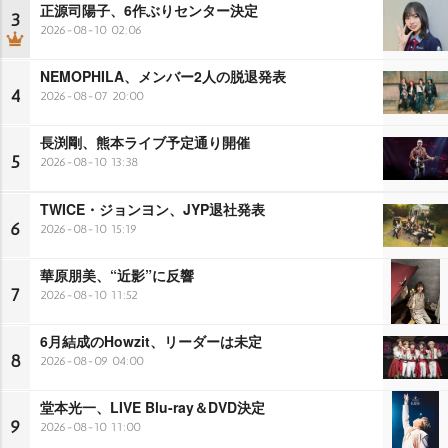
正源司陽子、6作ぶりセンター決定
3
2026-08-10 02:06
NEMOPHILA、メンバー2人の脱退発表
4
2026-08-07 20:00
長渕剛、熊本ライブ予定通り開催
5
2026-08-10 13:38
TWICE・ジョンヨン、JYP退社発表
6
2026-08-10 15:19
華原朋美、“近影”に反響
7
2026-08-10 11:52
6月結成のHowzit、リーダーは未定
8
2026-08-09 04:00
堂本光一、LIVE Blu-ray＆DVD決定
9
2026-08-10 11:00