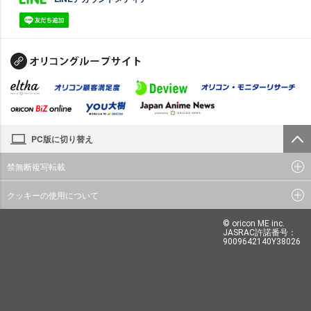
PC版に切り替え
禁無断複写転載
クッキーの使用について
© oricon ME inc.
JASRAC許諾番号：
9009642140Y38026