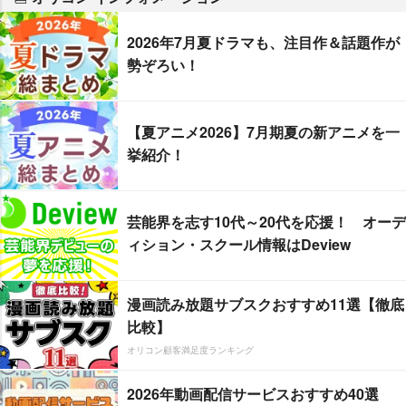
2026年7月夏ドラマも、注目作＆話題作が
勢ぞろい！
【夏アニメ2026】7月期夏の新アニメを一
挙紹介！
芸能界を志す10代～20代を応援！ オーデ
ィション・スクール情報はDeview
漫画読み放題サブスクおすすめ11選【徹底
比較】
オリコン顧客満足度ランキング
2026年動画配信サービスおすすめ40選