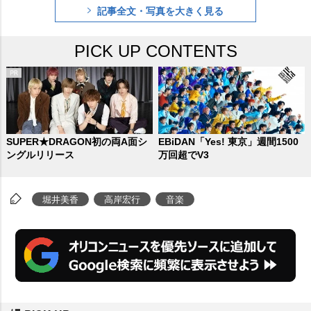
記事全文・写真を大きく見る
そして新日本フィルによる本格的
なクラシックで充実したコンサー
PICK UP CONTENTS
トとなった。昨年同様、指揮は水
戸博之、プロデュース、司会をフ
リーアナウンサーの
堀井美香
、そ
して今年はオーケストラストーリ
ーズ「となりのトトロ」のリーデ
SUPER★DRAGON初の両A面シ
EBiDAN「Yes! 東京」週間1500
ングルリリース
万回超でV3
ィングを
ティモンディ
の
高岸宏行
が担当し、さらにパワーアップし
堀井美香
高岸宏行
音楽
た。