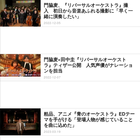
門脇麦、『リバーサルオーケストラ』撮
入 初日から音楽あふれる撮影に「早く一
緒に演奏したい」
2022-12-05
門脇麦×田中圭『リバーサルオーケスト
ラ』ティザー公開 人気声優がナレーショ
ンを担当
2022-12-07
粗品、アニメ『青のオーケストラ』EDテー
マを手がける「登場人物が感じていること
を曲に込めた」
2023-03-19