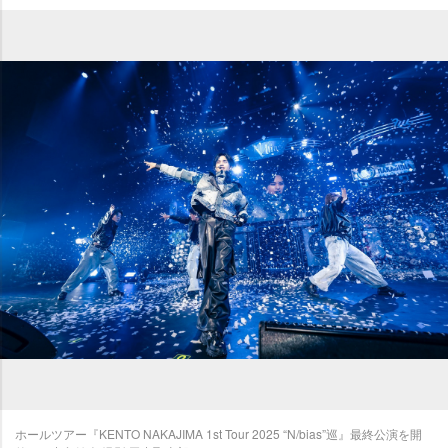
ホールツアー『KENTO NAKAJIMA 1st Tour 2025 “N/bias”巡』最終公演を開