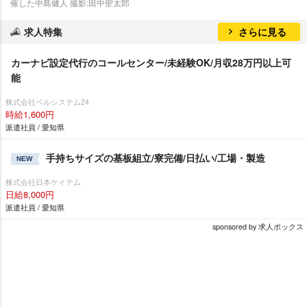
催した中島健人 撮影:田中聖太郎
求人特集
さらに見る
カーナビ設定代行のコールセンター/未経験OK/月収28万円以上可
能
株式会社ベルシステム24
時給1,600円
派遣社員 / 愛知県
手持ちサイズの基板組立/寮完備/日払い/工場・製造
NEW
株式会社日本ケイテム
日給8,000円
派遣社員 / 愛知県
sponsored by 求人ボックス