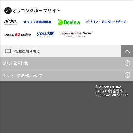
PC版に切り替え
禁無断複写転載
クッキーの使用について
© oricon ME inc.
JASRAC許諾番号：
9009642140Y38026