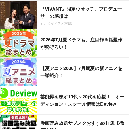
『VIVANT』限定ウオッチ、プロデュー
サーの感想は
オリコンタイアップ特集
2026年7月夏ドラマも、注目作＆話題作
が勢ぞろい！
【夏アニメ2026】7月期夏の新アニメを
一挙紹介！
芸能界を志す10代～20代を応援！ オー
ディション・スクール情報はDeview
漫画読み放題サブスクおすすめ11選【徹