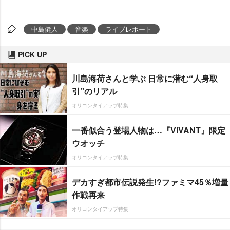
中島健人
音楽
ライブレポート
PICK UP
川島海荷さんと学ぶ 日常に潜む“人身取
引”のリアル
オリコンタイアップ特集
一番似合う登場人物は…『VIVANT』限定
ウオッチ
オリコンタイアップ特集
デカすぎ都市伝説発生!?ファミマ45％増量
作戦再来
オリコンタイアップ特集