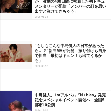
か 激動の400日間に密着した初ドキュ
メンタリーが配信「メンバーの顔を思い
出すと泣けてきちゃう」
2025-06-24
“もしもこんな中島健人の日常があった
ら…？”新曲MVが公開 振り付けも自身
で担当「最初はキュン！も出てくるか
も」
2026-06-12
中島健人、1stアルバム『N / bias』発売
記念スペシャルイベント開催へ 全国5
都市10公演
2024-12-06