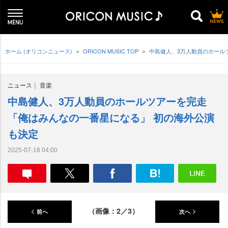
ホーム (オリコンニュース)
ORICON MUSIC TOP
中島健人、3万人動員のホール
ニュース
音楽
中島健人、3万人動員のホールツアーを完走
「俺はみんなの一番星になる」 初の海外公演
も決定
2025-07-18 04:00
（画像：2／3）
前へ
次へ