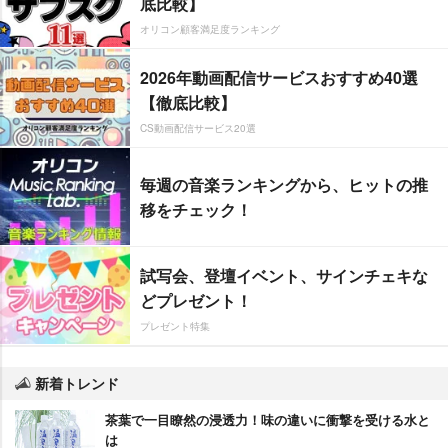
底比較】
オリコン顧客満足度ランキング
2026年動画配信サービスおすすめ40選
【徹底比較】
CS動画配信サービス20選
毎週の音楽ランキングから、ヒットの推
移をチェック！
試写会、登壇イベント、サインチェキな
どプレゼント！
プレゼント特集
新着トレンド
茶葉で一目瞭然の浸透力！味の違いに衝撃を受ける水と
は