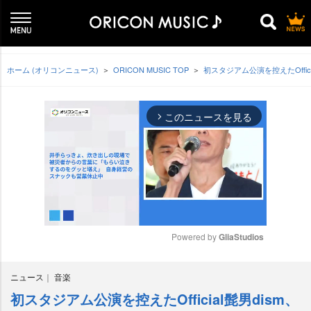
ホーム (オリコンニュース)
ORICON MUSIC TOP
初スタジアム公演を控えたOffic
このニュースを見る
arrow_forward_ios
Powered by 
GliaStudios
M
ニュース
音楽
u
t
初スタジアム公演を控えたOfficial髭男dism、
e