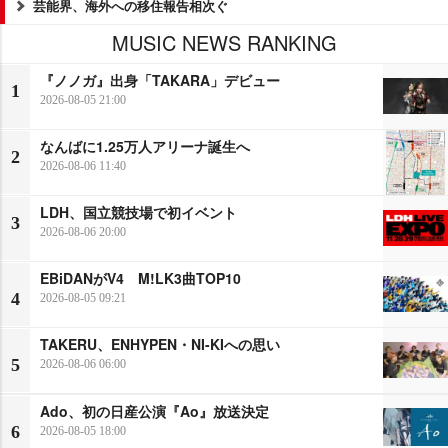
芸能界、海外への移住報告相次ぐ
MUSIC NEWS RANKING
『ノノガ』出身「TAKARA」デビュー
1
2026-08-05 21:00
なんばに1.25万人アリーナ誕生へ
2
2026-08-06 11:40
LDH、国立競技場で初イベント
3
2026-08-06 20:00
EBiDANがV4 M!LK3曲TOP10
4
2026-08-05 09:21
TAKERU、ENHYPEN・NI-KIへの思い
5
2026-08-06 06:00
Ado、初の日産公演『Ao』放送決定
6
2026-08-05 18:00