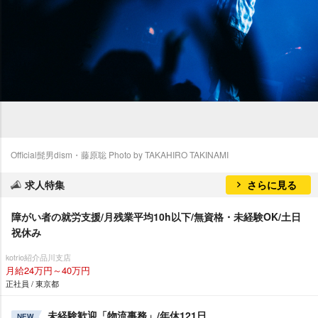
Official髭男dism・藤原聡 Photo by TAKAHIRO TAKINAMI
求人特集
さらに見る
障がい者の就労支援/月残業平均10h以下/無資格・未経験OK/土日
祝休み
kotrio紹介品川支店
月給24万円～40万円
正社員 / 東京都
未経験歓迎「物流事務」/年休121日
NEW