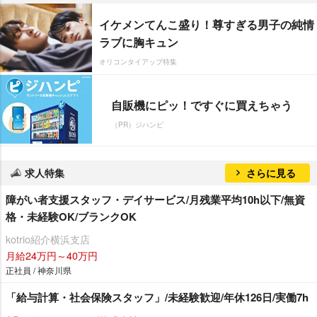
イケメンてんこ盛り！尊すぎる男子の純情
ラブに胸キュン
オリコンタイアップ特集
自販機にピッ！ですぐに買えちゃう
（PR）ジハンピ
求人特集
さらに見る
障がい者支援スタッフ・デイサービス/月残業平均10h以下/無資
格・未経験OK/ブランクOK
kotrio紹介横浜支店
月給24万円～40万円
正社員 / 神奈川県
「給与計算・社会保険スタッフ」/未経験歓迎/年休126日/実働7h