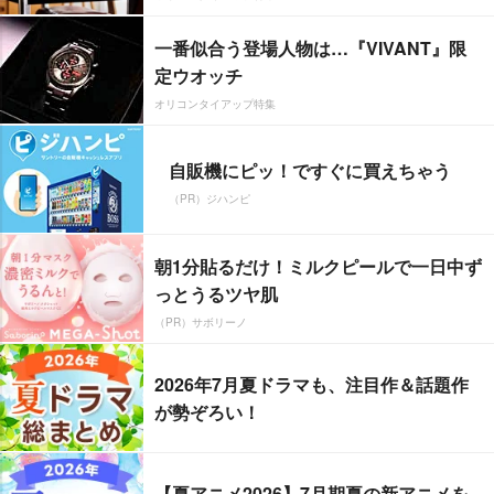
一番似合う登場人物は…『VIVANT』限
定ウオッチ
オリコンタイアップ特集
自販機にピッ！ですぐに買えちゃう
（PR）ジハンピ
朝1分貼るだけ！ミルクピールで一日中ず
っとうるツヤ肌
（PR）サボリーノ
2026年7月夏ドラマも、注目作＆話題作
が勢ぞろい！
【夏アニメ2026】7月期夏の新アニメを