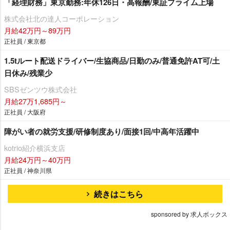
「経理財務」東京勤務:年休126日・高報酬/東証プライム上場
株式会社北の達人コーポレーション
月給42万円～89万円
正社員 / 東京都
1.5tルート配送ドライバー/生協商品/日勤のみ/普通免許AT可/土
日休み/残業少
SBSゼンツウ株式会社
月給27万1,685円～
正社員 / 大阪府
障がい者の就労支援/研修制度あり/面接1回/中高年活躍中
kotrio紹介横浜支店
月給24万円～40万円
正社員 / 神奈川県
続きはこちら
sponsored by 求人ボックス