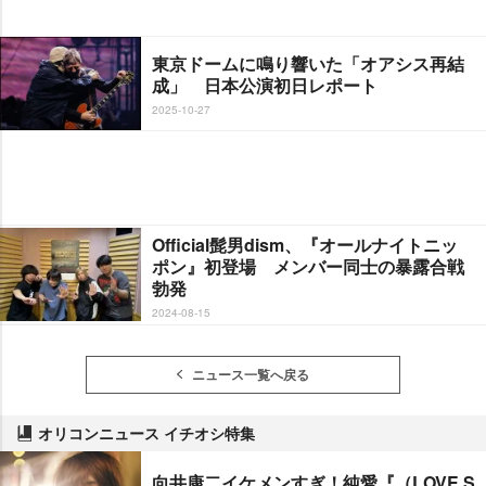
東京ドームに鳴り響いた「オアシス再結
成」 日本公演初日レポート
2025-10-27
Official髭男dism、『オールナイトニッ
ポン』初登場 メンバー同士の暴露合戦
勃発
2024-08-15
ニュース一覧へ戻る
オリコンニュース イチオシ特集
向井康二イケメンすぎ！純愛『（LOVE S