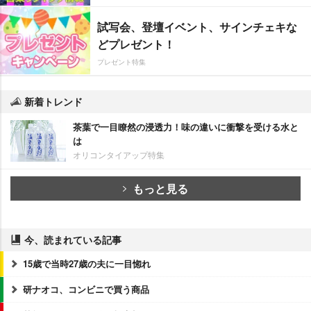
試写会、登壇イベント、サインチェキな
どプレゼント！
プレゼント特集
新着トレンド
茶葉で一目瞭然の浸透力！味の違いに衝撃を受ける水と
は
オリコンタイアップ特集
もっと見る
今、読まれている記事
15歳で当時27歳の夫に一目惚れ
研ナオコ、コンビニで買う商品