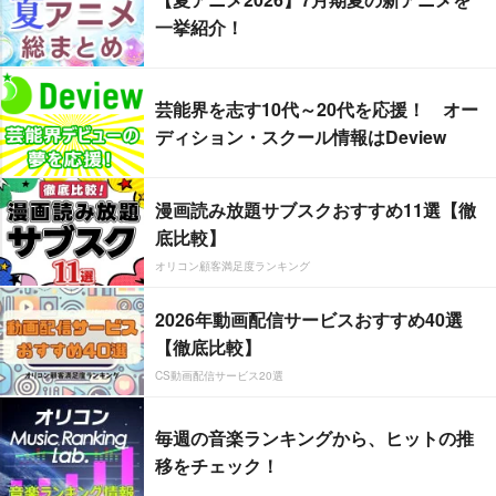
一挙紹介！
芸能界を志す10代～20代を応援！ オー
ディション・スクール情報はDeview
漫画読み放題サブスクおすすめ11選【徹
底比較】
オリコン顧客満足度ランキング
2026年動画配信サービスおすすめ40選
【徹底比較】
CS動画配信サービス20選
毎週の音楽ランキングから、ヒットの推
移をチェック！