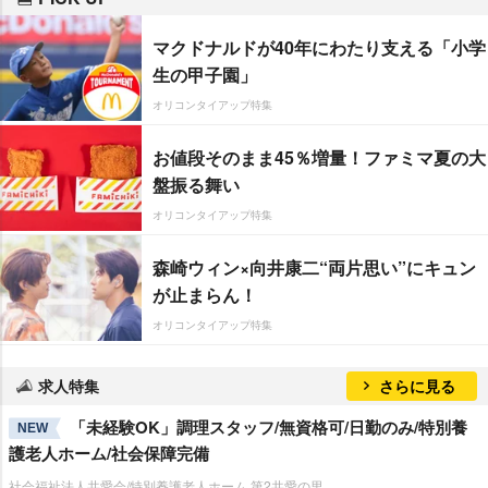
マクドナルドが40年にわたり支える「小学
生の甲子園」
オリコンタイアップ特集
お値段そのまま45％増量！ファミマ夏の大
盤振る舞い
オリコンタイアップ特集
森崎ウィン×向井康二“両片思い”にキュン
が止まらん！
オリコンタイアップ特集
求人特集
さらに見る
「未経験OK」調理スタッフ/無資格可/日勤のみ/特別養
NEW
護老人ホーム/社会保障完備
社会福祉法人共愛会/特別養護老人ホーム 第2共愛の里