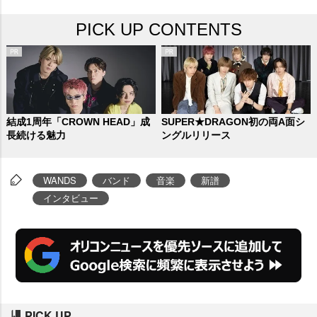
分たちならではの音楽を追及する
PICK UP CONTENTS
柴崎浩(G)と上原大史(Vo)に、新曲
と第5期ver.が見事に溶け合った
『TIME STEW』の制作エピソー
ドと、間近に控えたツアーへの抱
負を聞いた。
結成1周年「CROWN HEAD」成
SUPER★DRAGON初の両A面シ
長続ける魅力
ングルリリース
WANDS
バンド
音楽
新譜
インタビュー
PICK UP