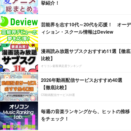
挙紹介！
芸能界を志す10代～20代を応援！ オーデ
ィション・スクール情報はDeview
漫画読み放題サブスクおすすめ11選【徹底
比較】
オリコン顧客満足度ランキング
2026年動画配信サービスおすすめ40選
【徹底比較】
CS動画配信サービス20選
毎週の音楽ランキングから、ヒットの推移
をチェック！