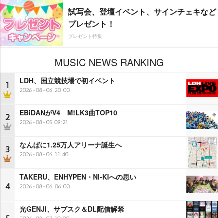
試写会、登壇イベント、サインチェキなど
プレゼント！
プレゼント特集
MUSIC NEWS RANKING
LDH、国立競技場で初イベント
1
2026-08-06 20:00
EBiDANがV4 M!LK3曲TOP10
2
2026-08-05 09:21
なんばに1.25万人アリーナ誕生へ
3
2026-08-06 11:40
TAKERU、ENHYPEN・NI-KIへの思い
4
2026-08-06 06:00
光GENJI、サブスク＆DL配信解禁