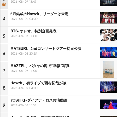
2026-08-07 13:45
6月結成のHowzit、リーダーは未定
4
2026-08-09 04:00
BTS×オレオ、特別企画発表
5
2026-08-07 11:00
MATSURI、2ndコンサートツアー初日公演
6
2026-08-08 20:55
MAZZEL、パタヤの海で“幸福”写真
7
2026-08-07 17:00
Howzit、初ライブで西村拓哉が涙
8
2026-08-09 04:00
YOSHIKI×ダイアナ・ロス共演動画
9
2026-08-07 18:55