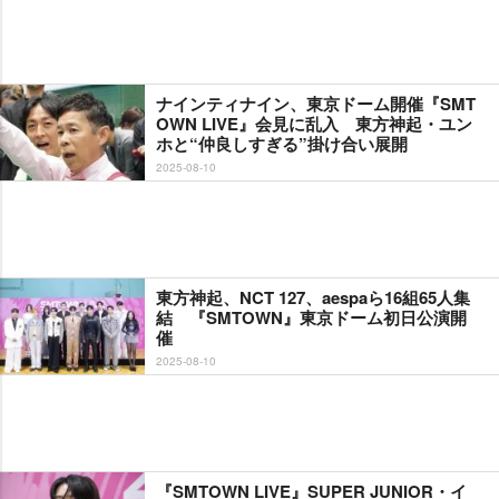
ナインティナイン、東京ドーム開催『SMT
OWN LIVE』会見に乱入 東方神起・ユン
ホと“仲良しすぎる”掛け合い展開
2025-08-10
東方神起、NCT 127、aespaら16組65人集
結 『SMTOWN』東京ドーム初日公演開
催
2025-08-10
『SMTOWN LIVE』SUPER JUNIOR・イ