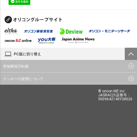
PC版に切り替え
禁無断複写転載
クッキーの使用について
© oricon ME inc.
JASRAC許諾番号：
9009642140Y38026