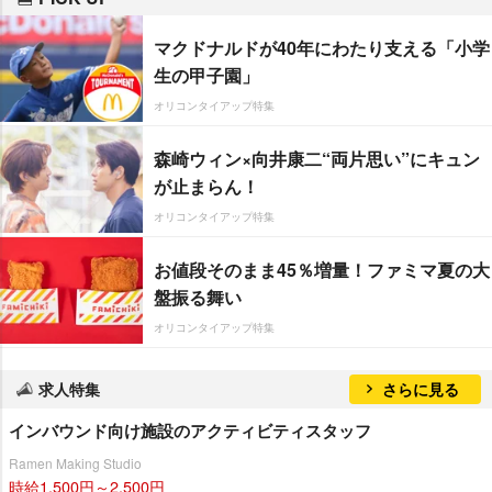
マクドナルドが40年にわたり支える「小学
生の甲子園」
オリコンタイアップ特集
森崎ウィン×向井康二“両片思い”にキュン
が止まらん！
オリコンタイアップ特集
お値段そのまま45％増量！ファミマ夏の大
盤振る舞い
オリコンタイアップ特集
求人特集
さらに見る
インバウンド向け施設のアクティビティスタッフ
Ramen Making Studio
時給1,500円～2,500円