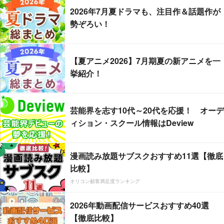
2026年7月夏ドラマも、注目作＆話題作が
勢ぞろい！
【夏アニメ2026】7月期夏の新アニメを一
挙紹介！
芸能界を志す10代～20代を応援！ オーデ
ィション・スクール情報はDeview
漫画読み放題サブスクおすすめ11選【徹底
比較】
オリコン顧客満足度ランキング
2026年動画配信サービスおすすめ40選
【徹底比較】