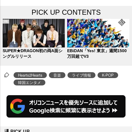
る。
PICK UP CONTENTS
SUPER★DRAGON初の両A面シ
EBiDAN「Yes! 東京」週間1500
ングルリリース
万回超でV3
Hearts2Hearts
音楽
ライブ情報
K-POP
韓国エンタメ
PICK UP