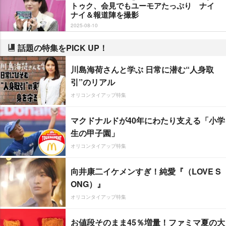
トゥク、会見でもユーモアたっぷり ナイ
ナイ＆報道陣を撮影
2025-08-10
話題の特集をPICK UP！
川島海荷さんと学ぶ 日常に潜む“人身取
引”のリアル
オリコンタイアップ特集
マクドナルドが40年にわたり支える「小学
生の甲子園」
オリコンタイアップ特集
向井康二イケメンすぎ！純愛『（LOVE S
ONG）』
オリコンタイアップ特集
お値段そのまま45％増量！ファミマ夏の大