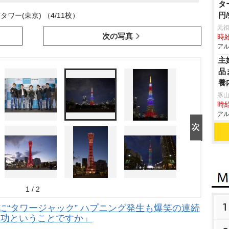
タ
円
タワー(東京) （4/11枚）
元祖
次の写真
時給
アル
主
品
養
豚山
時給
アル
1 / 2
1
念日に“タワージャック” ハプニング発生も爆笑の連続
成功ということですか」