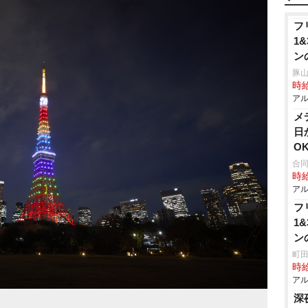
フ
1
ン
豚山
時給
アル
メ
日
O
合
時給
アル
フ
1
ン
町田
時給
アル
深