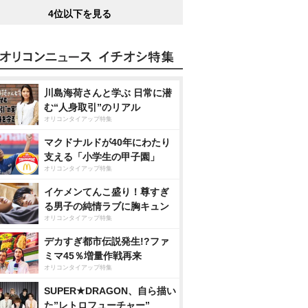
4位以下を見る
川島海荷さんと学ぶ 日常に潜
む“人身取引”のリアル
オリコンタイアップ特集
マクドナルドが40年にわたり
支える「小学生の甲子園」
オリコンタイアップ特集
イケメンてんこ盛り！尊すぎ
る男子の純情ラブに胸キュン
オリコンタイアップ特集
デカすぎ都市伝説発生!?ファ
ミマ45％増量作戦再来
オリコンタイアップ特集
SUPER★DRAGON、自ら描い
た”レトロフューチャー”