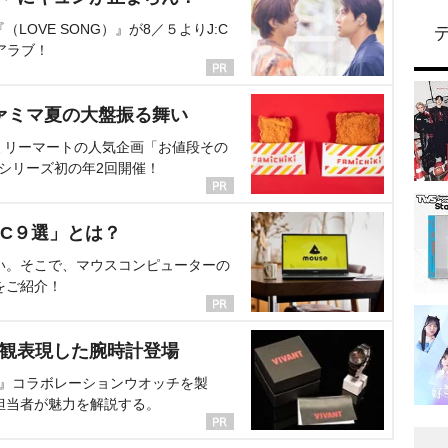
OVE SONG）』が8／５よりJ:C
アラブ！
ァミマ夏の大盤振る舞い
ミリーマートの人気企画「お値段その
、シリーズ初の年2回開催！
C９選」とは？
い。そこで、マウスコンピューターの
をご紹介！
界観表現した腕時計登場
NT』コラボレーションウオッチを製
担当者が魅力を解説する。