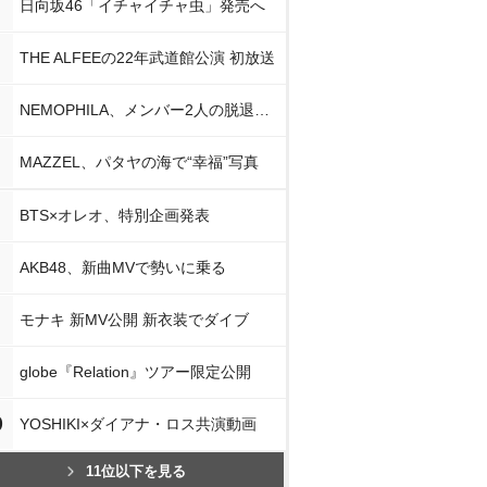
日向坂46「イチャイチャ虫」発売へ
THE ALFEEの22年武道館公演 初放送
NEMOPHILA、メンバー2人の脱退発表
MAZZEL、パタヤの海で“幸福”写真
BTS×オレオ、特別企画発表
AKB48、新曲MVで勢いに乗る
モナキ 新MV公開 新衣装でダイブ
globe『Relation』ツアー限定公開
0
YOSHIKI×ダイアナ・ロス共演動画
11位以下を見る