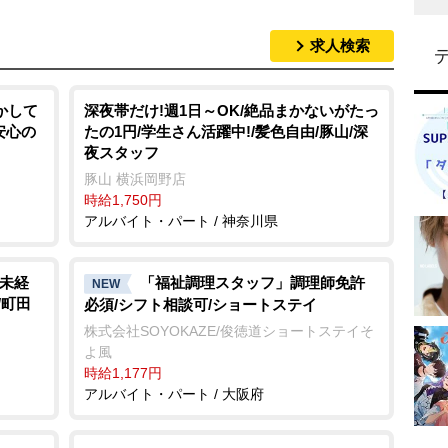
求人検索
かして
深夜帯だけ!週1日～OK/絶品まかないがたっ
安心の
たの1円/学生さん活躍中!/髪色自由/豚山/深
夜スタッフ
豚山 横浜岡野店
時給1,750円
アルバイト・パート / 神奈川県
/未経
「福祉調理スタッフ」調理師免許
NEW
/町田
必須/シフト相談可/ショートステイ
株式会社SOYOKAZE/俊徳道ショートステイそ
よ風
時給1,177円
アルバイト・パート / 大阪府