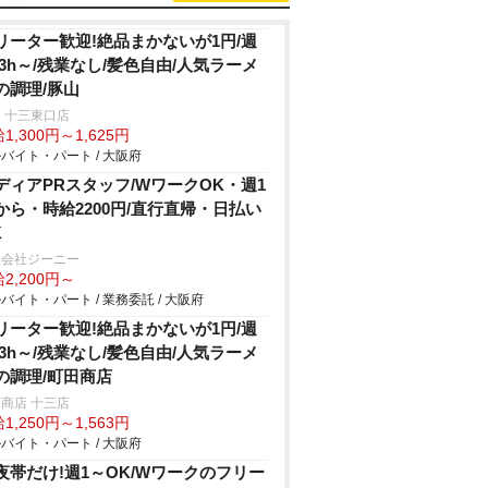
リーター歓迎!絶品まかないが1円/週
&3h～/残業なし/髪色自由/人気ラーメ
の調理/豚山
 十三東口店
1,300円～1,625円
バイト・パート / 大阪府
ディアPRスタッフ/WワークOK・週1
から・時給2200円/直行直帰・日払い
K
同会社ジーニー
2,200円～
バイト・パート / 業務委託 / 大阪府
リーター歓迎!絶品まかないが1円/週
&3h～/残業なし/髪色自由/人気ラーメ
の調理/町田商店
商店 十三店
1,250円～1,563円
バイト・パート / 大阪府
夜帯だけ!週1～OK/Wワークのフリー