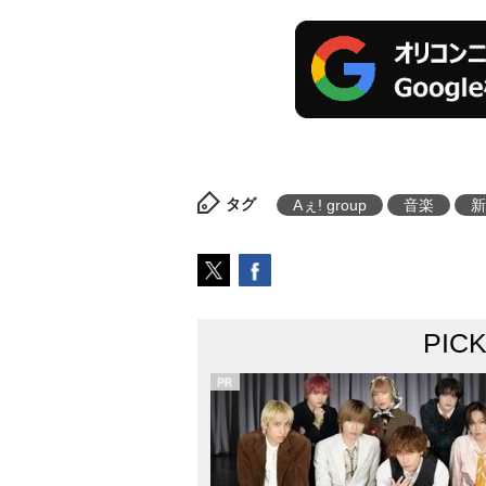
タグ
Aぇ! group
音楽
新
PIC