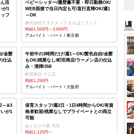
さん活
ベビーシッター/履歴書不要・即日勤務OK/
いが1
WEB面接で当日内定も可/直行直帰OK/週1
タッフ
～OK
株式会社アズスタッフ わんぱくランド
時給1,500円～3,000円
アルバイト・パート / 東京都
由!金髪
午前中の3時間だけ!週1～OK/髪色自由!金髪
の仕込
もOK/残業なし/町田商店/ラーメン店の仕込
み・清掃/358
町田商店 十三店
時給1,250円
アルバイト・パート / 大阪府
日～&3
保育スタッフ/週2日・1日4時間からOK/有資
ないが1
格者歓迎/残業なしでプライベートとの両立
可能
ぬくもりの森 北光
時給1,125円～