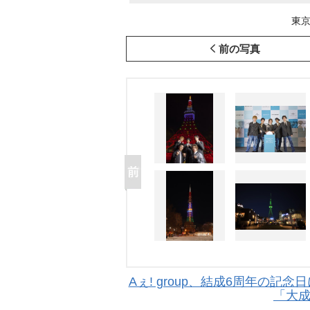
東京
前の写真
Aぇ! group、結成6周年の記
「大