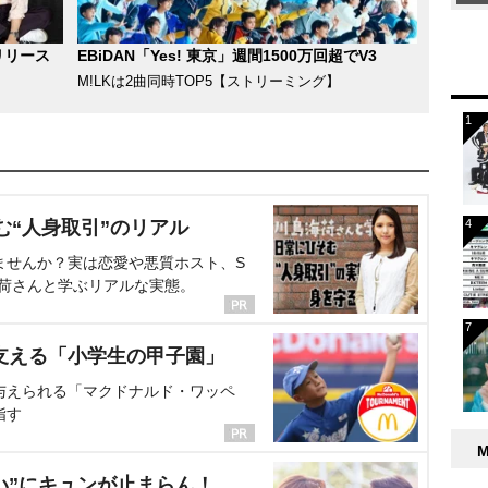
リリース
EBiDAN「Yes! 東京」週間1500万回超でV3
M!LKは2曲同時TOP5【ストリーミング】
む“人身取引”のリアル
ませんか？実は恋愛や悪質ホスト、S
海荷さんと学ぶリアルな実態。
支える「小学生の甲子園」
与えられる「マクドナルド・ワッペ
指す
い”にキュンが止まらん！