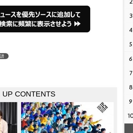
2
3
4
5
譜
6
7
8
K UP CONTENTS
9
1