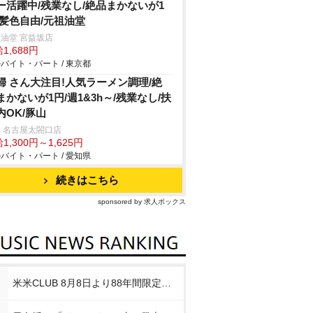
ー活躍中/残業なし/絶品まかないが1
/髪色自由/元祖油堂
油堂 宮益坂店
1,688円
バイト・パート / 東京都
婦 さん大注目!人気ラーメン調理/絶
まかないが1円/週1&3h～/残業なし/扶
内OK/豚山
 名古屋太閤口店
1,300円～1,625円
バイト・パート / 愛知県
続きはこちら
sponsored by 求人ボックス
米米CLUB 8月8日より88年間限定企画