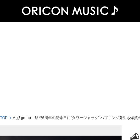
 TOP
Aぇ! group、結成6周年の記念日に“タワージャック” ハプニング発生も