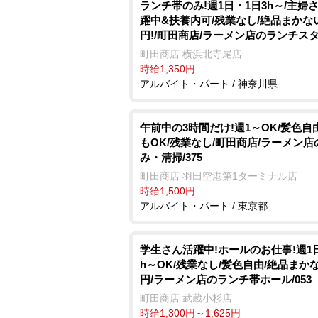
ランチ帯のみ!週1日・1日3h～/主婦
躍中&扶養内可/残業なし/絶品まかな
円!/町田商店/ラーメン店のランチス
町田商店 横浜北寺尾店
時給1,350円
アルバイト・パート / 神奈川県
午前中の3時間だけ!週1～OK/髪色自
もOK/残業なし/町田商店/ラーメン店
み・清掃/375
町田商店 羽田空港第1ターミナル店
時給1,500円
アルバイト・パート / 東京都
学生さん活躍中!ホールのお仕事!週1
h～OK/残業なし/髪色自由/絶品まか
円/ラーメン店のランチ帯ホール/053
町田商店 武蔵小杉店
時給1,300円～1,625円