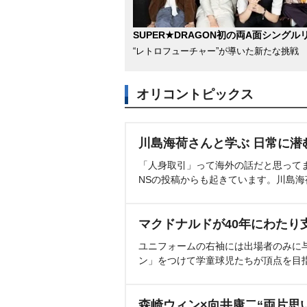
SUPER★DRAGON初の両A面シングル
“レトロフューチャー”が導いた新たな挑戦
オリコントピックス
川島海荷さんと学ぶ 日常に潜
「人身取引」って海外の話だと思って
NSの投稿からも起きています。川島
マクドナルドが40年にわたり
ユニフォームの右袖には出場者のみに
ン」をつけて学童球児たちが頂点を目
森崎ウィン×向井康二“両片思