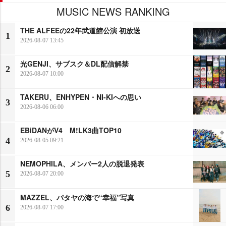
MUSIC NEWS RANKING
THE ALFEEの22年武道館公演 初放送
1
2026-08-07 13:45
光GENJI、サブスク＆DL配信解禁
2
2026-08-07 10:00
TAKERU、ENHYPEN・NI-KIへの思い
3
2026-08-06 06:00
EBiDANがV4 M!LK3曲TOP10
4
2026-08-05 09:21
NEMOPHILA、メンバー2人の脱退発表
5
2026-08-07 20:00
MAZZEL、パタヤの海で“幸福”写真
6
2026-08-07 17:00