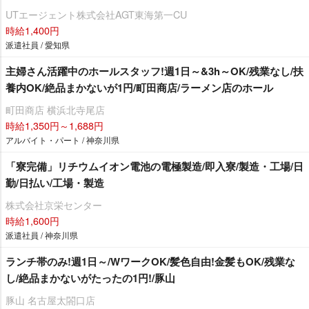
UTエージェント株式会社AGT東海第一CU
時給1,400円
派遣社員 / 愛知県
主婦さん活躍中のホールスタッフ!週1日～&3h～OK/残業なし/扶
養内OK/絶品まかないが1円/町田商店/ラーメン店のホール
町田商店 横浜北寺尾店
時給1,350円～1,688円
アルバイト・パート / 神奈川県
「寮完備」リチウムイオン電池の電極製造/即入寮/製造・工場/日
勤/日払い/工場・製造
株式会社京栄センター
時給1,600円
派遣社員 / 神奈川県
ランチ帯のみ!週1日～/WワークOK/髪色自由!金髪もOK/残業な
し/絶品まかないがたったの1円!/豚山
豚山 名古屋太閤口店