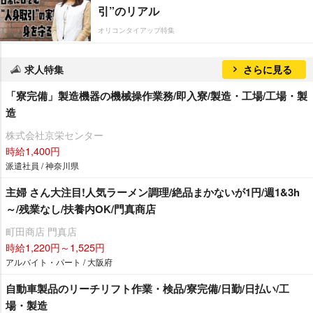
引”のリアル
オリコンタイアップ特集
求人特集
さらに見る
「寮完備」製造機器の機械操作業務/即入寮/製造・工場/工場・製
造
株式会社京栄センター
時給1,400円
派遣社員 / 神奈川県
主婦 さん大注目!人気ラーメン調理/絶品まかないが1円/週1&3h
～/残業なし/扶養内OK/門真商店
町田商店 門真店
時給1,220円～1,525円
アルバイト・パート / 大阪府
自動車製品のリーチリフト作業・検品/寮完備/日勤/日払い/工
場・製造