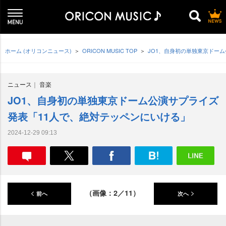
ホーム (オリコンニュース)
ORICON MUSIC TOP
JO1、自身初の単独東京ドー
ニュース
音楽
JO1、自身初の単独東京ドーム公演サプライズ
発表「11人で、絶対テッペンにいける」
2024-12-29 09:13
（画像：2／11）
前へ
次へ