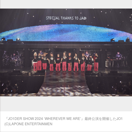
『JO1DER SHOW 2024 ‘WHEREVER WE ARE’』最終公演を開催したJO1
(C)LAPONE ENTERTAINMEN