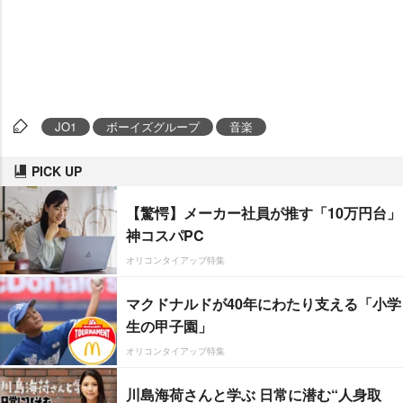
JO1
ボーイズグループ
音楽
PICK UP
【驚愕】メーカー社員が推す「10万円台」
神コスパPC
オリコンタイアップ特集
マクドナルドが40年にわたり支える「小学
生の甲子園」
オリコンタイアップ特集
川島海荷さんと学ぶ 日常に潜む“人身取