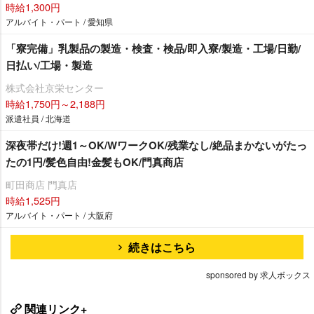
時給1,300円
アルバイト・パート / 愛知県
「寮完備」乳製品の製造・検査・検品/即入寮/製造・工場/日勤/
日払い/工場・製造
株式会社京栄センター
時給1,750円～2,188円
派遣社員 / 北海道
深夜帯だけ!週1～OK/WワークOK/残業なし/絶品まかないがたっ
たの1円/髪色自由!金髪もOK/門真商店
町田商店 門真店
時給1,525円
アルバイト・パート / 大阪府
続きはこちら
sponsored by 求人ボックス
関連リンク+