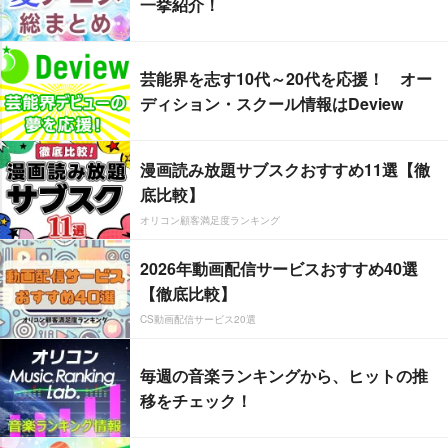
一挙紹介！
芸能界を志す10代～20代を応援！ オー
ディション・スクール情報はDeview
漫画読み放題サブスクおすすめ11選【徹
底比較】
オリコン顧客満足度ランキング
2026年動画配信サービスおすすめ40選
【徹底比較】
CS動画配信サービス20選
毎週の音楽ランキングから、ヒットの推
移をチェック！