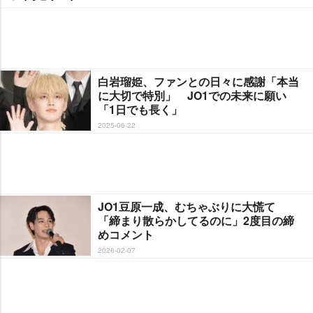
白岩瑠姫、ファンとの日々に感謝「本当
に大切で特別」 JO1での未来に願い
「1日でも長く」
2025-06-22
JO1豆原一成、むちゃぶりに大慌て
「締まり散らかしてるのに」2度目の締
めコメント
2026-02-07