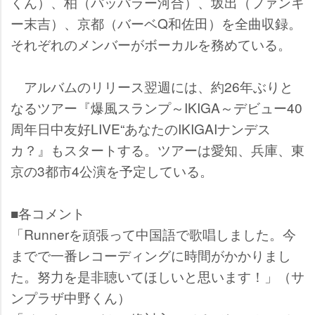
くん）、柏（パッパラー河合）、坂出（ファンキ
ー末吉）、京都（バーベQ和佐田）を全曲収録。
それぞれのメンバーがボーカルを務めている。
アルバムのリリース翌週には、約26年ぶりと
なるツアー『爆風スランプ～IKIGA～デビュー40
周年日中友好LIVE“あなたのIKIGAIナンデス
カ？』もスタートする。ツアーは愛知、兵庫、東
京の3都市4公演を予定している。
■各コメント
「Runnerを頑張って中国語で歌唱しました。今
までで一番レコーディングに時間がかかりまし
た。努力を是非聴いてほしいと思います！」（サ
ンプラザ中野くん）