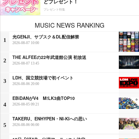
どプレゼント！
プレゼント特集
MUSIC NEWS RANKING
光GENJI、サブスク＆DL配信解禁
1
2026-08-07 10:00
THE ALFEEの22年武道館公演 初放送
2
2026-08-07 13:45
LDH、国立競技場で初イベント
3
2026-08-06 20:00
EBiDANがV4 M!LK3曲TOP10
4
2026-08-05 09:21
TAKERU、ENHYPEN・NI-KIへの思い
5
2026-08-06 06:00