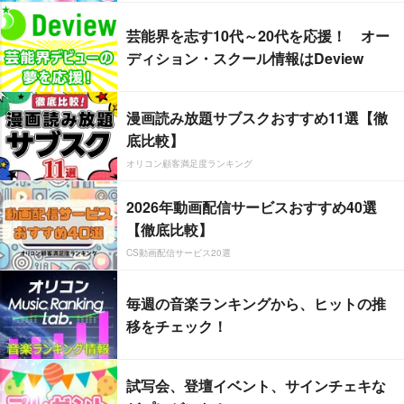
芸能界を志す10代～20代を応援！ オー
ディション・スクール情報はDeview
漫画読み放題サブスクおすすめ11選【徹
底比較】
オリコン顧客満足度ランキング
2026年動画配信サービスおすすめ40選
【徹底比較】
CS動画配信サービス20選
毎週の音楽ランキングから、ヒットの推
移をチェック！
試写会、登壇イベント、サインチェキな