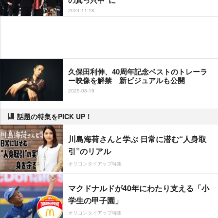
の真っ只中”に
2024-11-18
久保田利伸、40周年記念ベストのトレーラ
ー映像を解禁 新ビジュアルも公開
2025-08-19
話題の特集をPICK UP！
川島海荷さんと学ぶ 日常に潜む“人身取
引”のリアル
オリコンタイアップ特集
マクドナルドが40年にわたり支える「小
学生の甲子園」
オリコンタイアップ特集