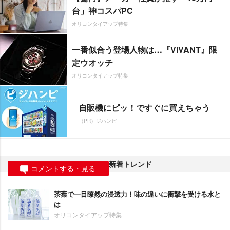
台」神コスパPC
オリコンタイアップ特集
一番似合う登場人物は…『VIVANT』限
定ウオッチ
オリコンタイアップ特集
自販機にピッ！ですぐに買えちゃう
（PR）ジハンピ
新着トレンド
コメントする・見る
茶葉で一目瞭然の浸透力！味の違いに衝撃を受ける水と
は
オリコンタイアップ特集