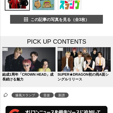
この記事の写真を見る（全3枚）
PICK UP CONTENTS
結成1周年「CROWN HEAD」成
SUPER★DRAGON初の両A面シ
長続ける魅力
ングルリリース
爆風スランプ
音楽
新譜