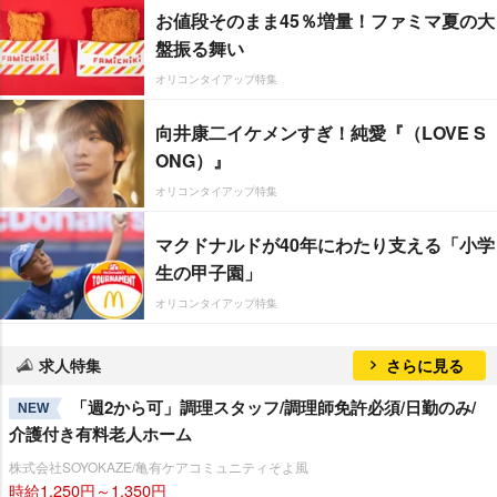
お値段そのまま45％増量！ファミマ夏の大
盤振る舞い
オリコンタイアップ特集
向井康二イケメンすぎ！純愛『（LOVE S
ONG）』
オリコンタイアップ特集
マクドナルドが40年にわたり支える「小学
生の甲子園」
オリコンタイアップ特集
求人特集
さらに見る
「週2から可」調理スタッフ/調理師免許必須/日勤のみ/
NEW
介護付き有料老人ホーム
株式会社SOYOKAZE/亀有ケアコミュニティそよ風
時給1,250円～1,350円