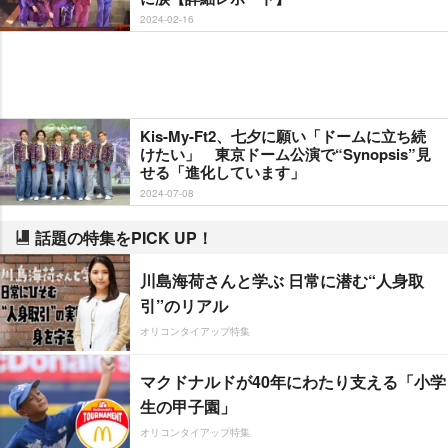
2024-02-16
Kis-My-Ft2、七夕に願い「ドームに立ち続
けたい」 東京ドーム公演で“Synopsis”見
せる「進化しています」
2024-07-08
話題の特集をPICK UP！
川島海荷さんと学ぶ 日常に潜む“人身取
引”のリアル
オリコンタイアップ特集
マクドナルドが40年にわたり支える「小学
生の甲子園」
オリコンタイアップ特集