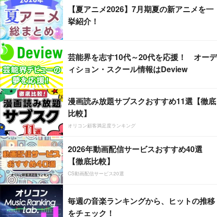
【夏アニメ2026】7月期夏の新アニメを一
挙紹介！
芸能界を志す10代～20代を応援！ オーデ
ィション・スクール情報はDeview
漫画読み放題サブスクおすすめ11選【徹底
比較】
オリコン顧客満足度ランキング
2026年動画配信サービスおすすめ40選
【徹底比較】
CS動画配信サービス20選
毎週の音楽ランキングから、ヒットの推移
をチェック！