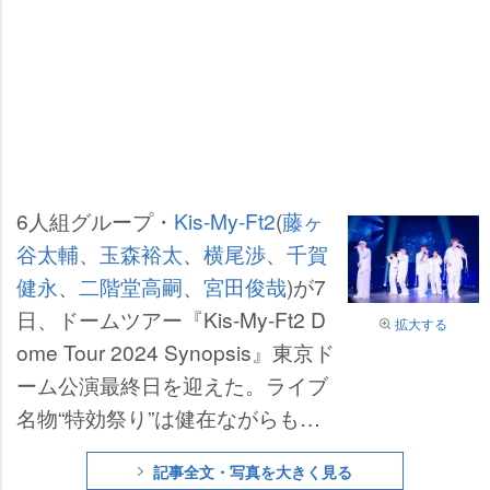
6人組グループ・
Kis-My-Ft2
(
藤ヶ
谷太輔
、
玉森裕太
、
横尾渉
、
千賀
健永
、
二階堂高嗣
、
宮田俊哉
)が7
日、ドームツアー『Kis-My-Ft2 D
拡大する
ome Tour 2024 Synopsis』東京ド
ーム公演最終日を迎えた。ライブ
名物“特効祭り”は健在ながらも、
ツアー演出として初となるダンサ
記事全文・写真を大きく見る
ーを入れてのパフォーマンス、国