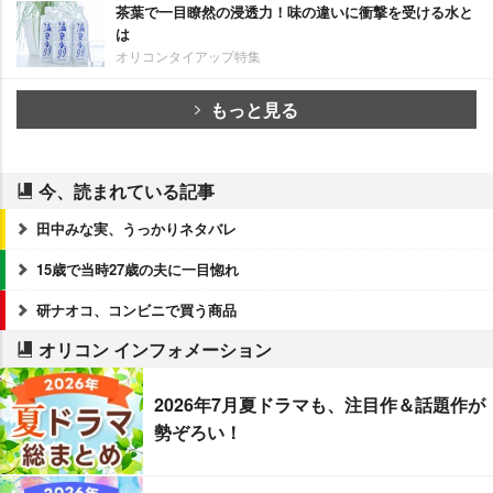
茶葉で一目瞭然の浸透力！味の違いに衝撃を受ける水と
は
オリコンタイアップ特集
もっと見る
今、読まれている記事
田中みな実、うっかりネタバレ
15歳で当時27歳の夫に一目惚れ
研ナオコ、コンビニで買う商品
オリコン インフォメーション
2026年7月夏ドラマも、注目作＆話題作が
勢ぞろい！