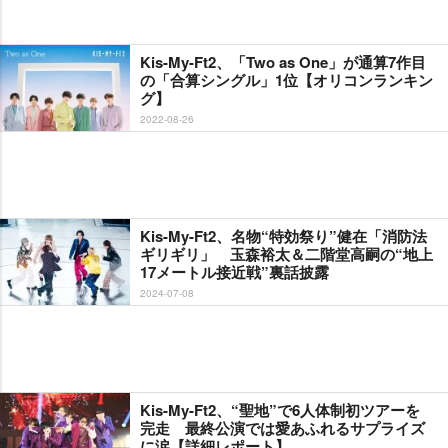
Kis-My-Ft2、「Two as One」が通算7作目
の「合算シングル」1位【オリコンランキン
グ】
2022-08-26
Kis-My-Ft2、名物“特効祭り”健在「消防法
ギリギリ」 玉森裕太＆二階堂高嗣の“地上
17メートル接近戦”裏話披露
2024-07-08
Kis-My-Ft2、“聖地”で6人体制初ツアーを
完走 最終公演では愛あふれるサプライズ
に涙【詳細レポート】