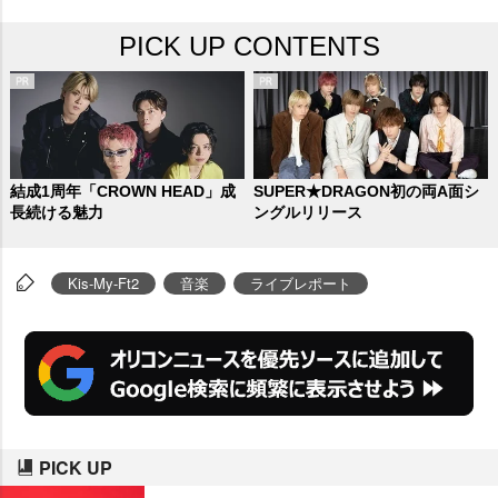
内ドーム公演で初めて使用する
PICK UP CONTENTS
「スケルトンLED」をはじめ、
「セグウェイ」「スーパークレー
ン」を導入した“初”満載のステー
ジを披露した。
結成1周年「CROWN HEAD」成
SUPER★DRAGON初の両A面シ
長続ける魅力
ングルリリース
Kis-My-Ft2
音楽
ライブレポート
PICK UP