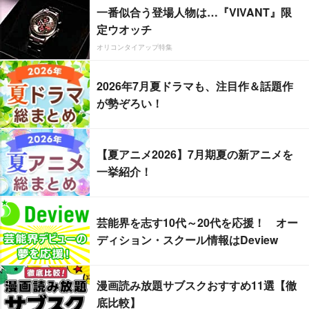
一番似合う登場人物は…『VIVANT』限
定ウオッチ
オリコンタイアップ特集
2026年7月夏ドラマも、注目作＆話題作
が勢ぞろい！
【夏アニメ2026】7月期夏の新アニメを
一挙紹介！
芸能界を志す10代～20代を応援！ オー
ディション・スクール情報はDeview
漫画読み放題サブスクおすすめ11選【徹
底比較】