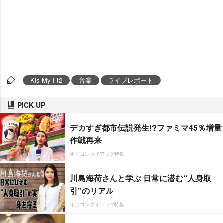
Kis-My-Ft2
音楽
ライブレポート
PICK UP
デカすぎ都市伝説発生!?ファミマ45％増量
作戦再来
オリコンタイアップ特集
川島海荷さんと学ぶ 日常に潜む“人身取
引”のリアル
オリコンタイアップ特集