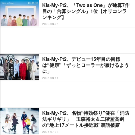
Kis-My-Ft2、「Two as One」が通算7作
目の「合算シングル」1位【オリコンラ
ンキング】
2022-08-26
Kis-My-Ft2、デビュー15年目の目標
は“健康”「ずっとローラーが履けるよう
に」
2025-08-11
Kis-My-Ft2、名物“特効祭り”健在「消防
法ギリギリ」 玉森裕太＆二階堂高嗣
の“地上17メートル接近戦”裏話披露
2024-07-08