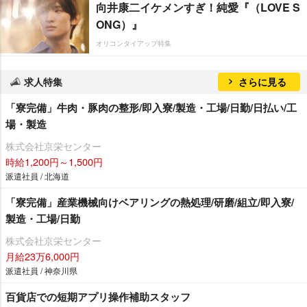
向井康二イケメンすぎ！純愛『（LOVE S
ONG）』
オリコンタイアップ特集
求人特集
さらに見る
「寮完備」牛肉・豚肉の整形/即入寮/製造・工場/日勤/日払い/工
場・製造
株式会社京栄センター
時給1,200円～1,500円
派遣社員 / 北海道
「寮完備」産業機械向けベアリングの熱処理/研磨/組立/即入寮/
製造・工場/日勤
株式会社京栄センター
月給23万6,000円
派遣社員 / 神奈川県
百貨店での短期アプリ操作補助スタッフ