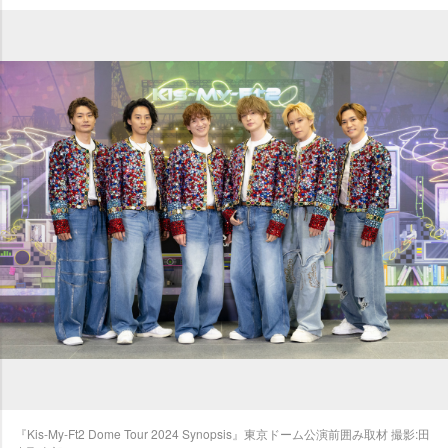
『Kis-My-Ft2 Dome Tour 2024 Synopsis』東京ドーム公演前囲み取材 撮影:田