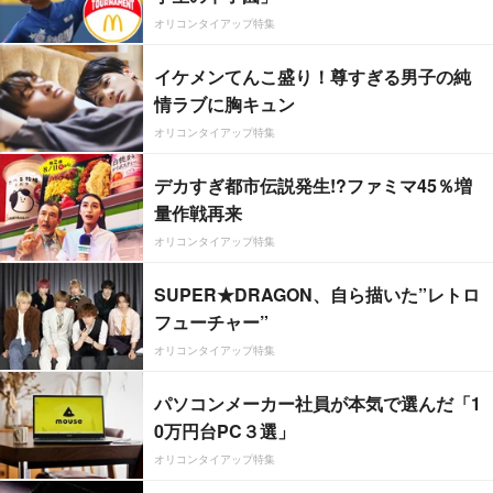
オリコンタイアップ特集
イケメンてんこ盛り！尊すぎる男子の純
情ラブに胸キュン
オリコンタイアップ特集
デカすぎ都市伝説発生!?ファミマ45％増
量作戦再来
オリコンタイアップ特集
SUPER★DRAGON、自ら描いた”レトロ
フューチャー”
オリコンタイアップ特集
パソコンメーカー社員が本気で選んだ「1
0万円台PC３選」
オリコンタイアップ特集