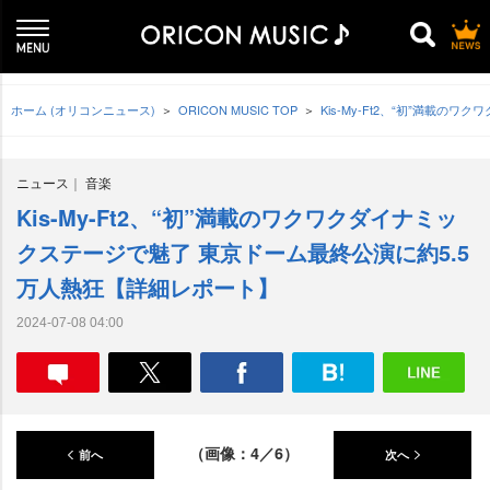
ホーム (オリコンニュース)
ORICON MUSIC TOP
Kis-My-Ft2、“初”満載
ニュース
音楽
Kis-My-Ft2、“初”満載のワクワクダイナミッ
クステージで魅了 東京ドーム最終公演に約5.5
万人熱狂【詳細レポート】
2024-07-08 04:00
（画像：4／6）
前へ
次へ