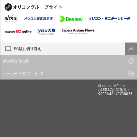
PC版に切り替え
禁無断複写転載
クッキーの使用について
© oricon ME inc.
JASRAC許諾番号：
9009642140Y38026