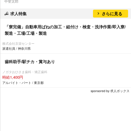
中聖太郎
求人特集
さらに見る
「寮完備」自動車用ばねの加工・組付け・検査・洗浄作業/即入寮/
製造・工場/工場・製造
株式会社京栄センター
派遣社員 / 神奈川県
歯科助手/駅チカ・賞与あり
ノガタおひさま歯科・矯正歯科
時給1,400円
アルバイト・パート / 東京都
sponsored by 求人ボックス