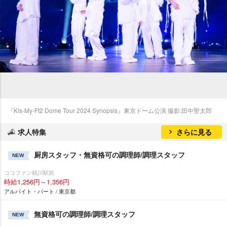
『Kis-My-Ft2 Dome Tour 2024 Synopsis』東京ドーム公演 撮影:田中聖太郎
求人特集
さらに見る
厨房スタッフ・無資格可の調理師/調理スタッフ
NEW
ココファン鶴川駅前
時給1,256円～1,356円
アルバイト・パート / 東京都
無資格可の調理師/調理スタッフ
NEW