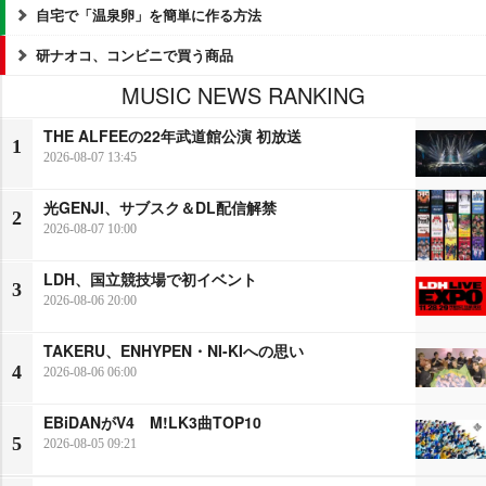
自宅で「温泉卵」を簡単に作る方法
研ナオコ、コンビニで買う商品
MUSIC NEWS RANKING
THE ALFEEの22年武道館公演 初放送
1
2026-08-07 13:45
光GENJI、サブスク＆DL配信解禁
2
2026-08-07 10:00
LDH、国立競技場で初イベント
3
2026-08-06 20:00
TAKERU、ENHYPEN・NI-KIへの思い
4
2026-08-06 06:00
EBiDANがV4 M!LK3曲TOP10
5
2026-08-05 09:21