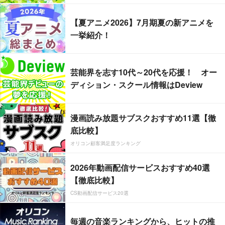
【夏アニメ2026】7月期夏の新アニメを
一挙紹介！
芸能界を志す10代～20代を応援！ オー
ディション・スクール情報はDeview
漫画読み放題サブスクおすすめ11選【徹
底比較】
オリコン顧客満足度ランキング
2026年動画配信サービスおすすめ40選
【徹底比較】
CS動画配信サービス20選
毎週の音楽ランキングから、ヒットの推