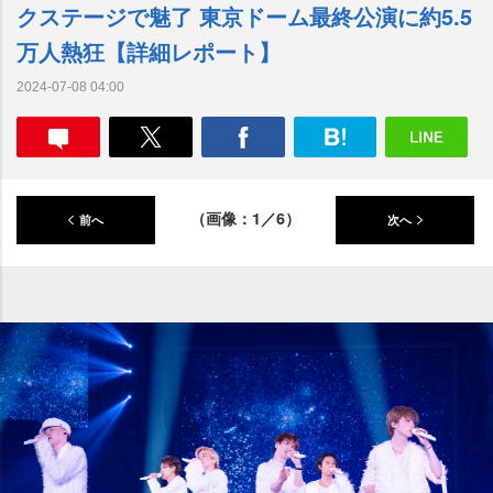
クステージで魅了 東京ドーム最終公演に約5.5
万人熱狂【詳細レポート】
2024-07-08 04:00
（画像：1／6）
前へ
次へ