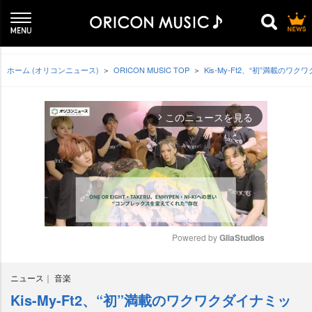
ホーム (オリコンニュース)
ORICON MUSIC TOP
Kis-My-Ft2、“初”満載
このニュースを見る
arrow_forward_ios
Powered by 
GliaStudios
M
ニュース
音楽
u
t
Kis-My-Ft2、“初”満載のワクワクダイナミッ
e