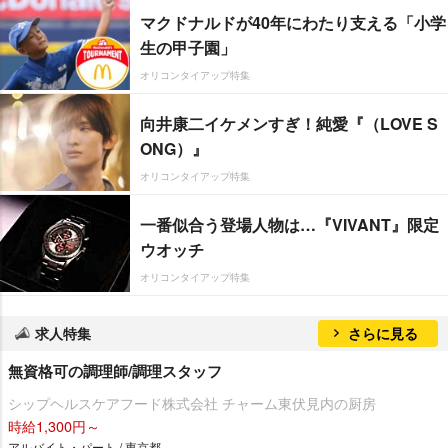
マクドナルドが40年にわたり支える「小学
生の甲子園」
オリコンタイアップ特集
向井康二イケメンすぎ！純愛『（LOVE S
ONG）』
オリコンタイアップ特集
一番似合う登場人物は…『VIVANT』限定
ウオッチ
オリコンタイアップ特集
求人特集
さらに見る
無資格可の調理師/調理スタッフ
シップヘルスケアフード株式会社 チャーム東伏見内の厨房
時給1,300円～
アルバイト・パート / 東京都