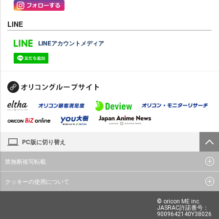
LINE
LINEアカウントメディア
PC版に切り替え
禁無断複写転載
クッキーの使用について
© oricon ME inc.
JASRAC許諾番号：
9009642140Y38026