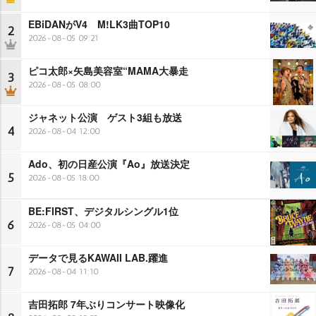
EBiDANがV4 M!LK3曲TOP10
2
2026-08-05 09:21
ピコ太郎×矢島美容室“MAMA大暴走
3
2026-08-05 08:00
ジャネット公演 ゲスト3組も放送
4
2026-08-04 12:00
Ado、初の日産公演『Ao』放送決定
5
2026-08-05 18:00
BE:FIRST、デジタルシングル1位
6
2026-08-05 04:00
データで見るKAWAII LAB.躍進
7
2026-08-04 11:10
吉田拓郎 7年ぶりコンサート映像化