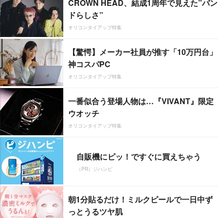
CROWN HEAD、結成1周年で見えた”バン
ドらしさ”
オリコンタイアップ特集
【驚愕】メーカー社員が推す「10万円台」
神コスパPC
オリコンタイアップ特集
一番似合う登場人物は…『VIVANT』限定
ウオッチ
オリコンタイアップ特集
自販機にピッ！ですぐに買えちゃう
（PR）ジハンピ
朝1分貼るだけ！ミルクピールで一日中ず
っとうるツヤ肌