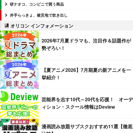
研ナオコ、コンビニで買う商品
井手らっきょ、被災地で炊き出し
オリコン インフォメーション
2026年7月夏ドラマも、注目作＆話題作が
勢ぞろい！
【夏アニメ2026】7月期夏の新アニメを一
挙紹介！
芸能界を志す10代～20代を応援！ オーデ
ィション・スクール情報はDeview
漫画読み放題サブスクおすすめ11選【徹底