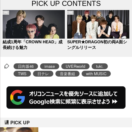
PICK UP CONTENTS
結成1周年「CROWN HEAD」成
SUPER★DRAGON初の両A面シ
長続ける魅力
ングルリリース
日向坂46
imase
UVERworld
tuki.
TWS
日テレ
音楽番組
with MUSIC
PICK UP