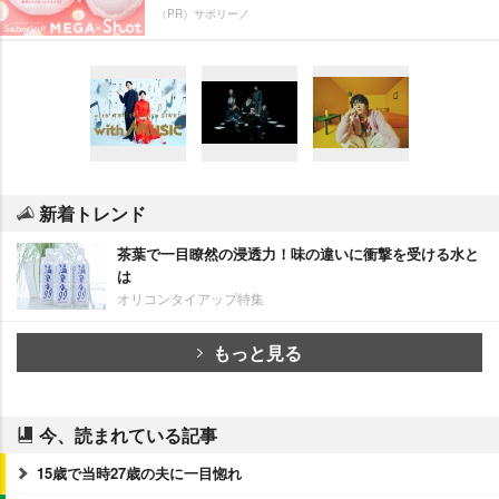
（PR）サボリーノ
新着トレンド
茶葉で一目瞭然の浸透力！味の違いに衝撃を受ける水と
は
オリコンタイアップ特集
もっと見る
今、読まれている記事
15歳で当時27歳の夫に一目惚れ