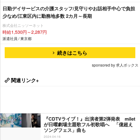
日勤デイサービスの介護スタッフ/見守りやお話相手中心で負担
少なめ/江東区内に勤務地多数 2カ月～長期
株式会社ニッソーネット
時給1,530円～2,287円
派遣社員 / 東京都
続きはこちら
sponsored by 求人ボックス
関連リンク+
『CDTVライブ！』出演者第2弾発表 milet
が日曜劇場主題歌フル初歌唱へ 「億超え
ソングフェス」曲も
2024-04-16