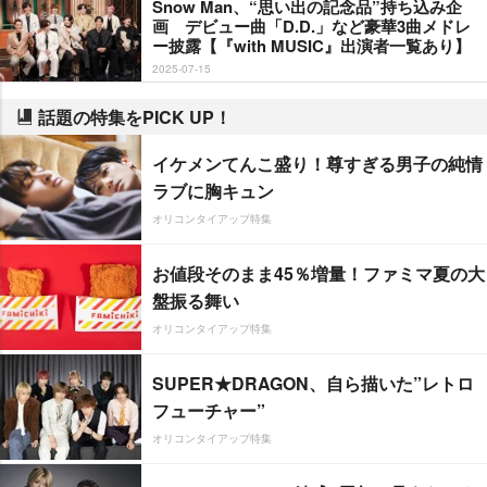
Snow Man、“思い出の記念品”持ち込み企
画 デビュー曲「D.D.」など豪華3曲メドレ
ー披露【『with MUSIC』出演者一覧あり】
2025-07-15
話題の特集をPICK UP！
イケメンてんこ盛り！尊すぎる男子の純情
ラブに胸キュン
オリコンタイアップ特集
お値段そのまま45％増量！ファミマ夏の大
盤振る舞い
オリコンタイアップ特集
SUPER★DRAGON、自ら描いた”レトロ
フューチャー”
オリコンタイアップ特集