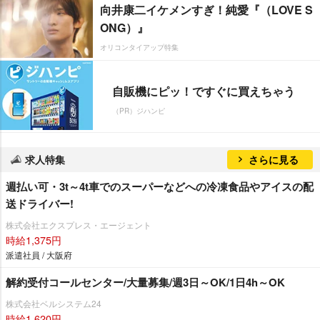
向井康二イケメンすぎ！純愛『（LOVE S
ONG）』
オリコンタイアップ特集
自販機にピッ！ですぐに買えちゃう
（PR）ジハンピ
求人特集
さらに見る
週払い可・3t～4t車でのスーパーなどへの冷凍食品やアイスの配
送ドライバー!
株式会社エクスプレス・エージェント
時給1,375円
派遣社員 / 大阪府
解約受付コールセンター/大量募集/週3日～OK/1日4h～OK
株式会社ベルシステム24
時給1,620円