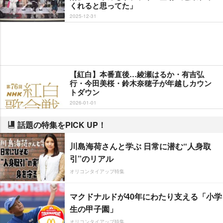
くれると思ってた」
2025-12-31
【紅白】本番直後…綾瀬はるか・有吉弘
行・今田美桜・鈴木奈穂子が年越しカウン
トダウン
2026-01-01
話題の特集をPICK UP！
川島海荷さんと学ぶ 日常に潜む“人身取
引”のリアル
オリコンタイアップ特集
マクドナルドが40年にわたり支える「小学
生の甲子園」
オリコンタイアップ特集