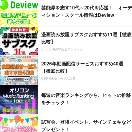
芸能界を志す10代～20代を応援！ オーデ
ィション・スクール情報はDeview
漫画読み放題サブスクおすすめ11選【徹底
比較】
オリコン顧客満足度ランキング
2026年動画配信サービスおすすめ40選
【徹底比較】
CS動画配信サービス20選
毎週の音楽ランキングから、ヒットの推移
をチェック！
試写会、登壇イベント、サインチェキなど
プレゼント！