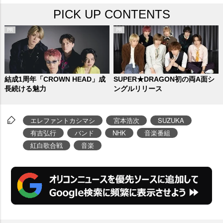
PICK UP CONTENTS
結成1周年「CROWN HEAD」成
SUPER★DRAGON初の両A面シ
長続ける魅力
ングルリリース
エレファントカシマシ
宮本浩次
SUZUKA
有吉弘行
バンド
NHK
音楽番組
紅白歌合戦
音楽