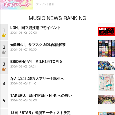
プレゼント特集
MUSIC NEWS RANKING
LDH、国立競技場で初イベント
1
2026-08-06 20:00
光GENJI、サブスク＆DL配信解禁
2
2026-08-07 10:00
EBiDANがV4 M!LK3曲TOP10
3
2026-08-05 09:21
なんばに1.25万人アリーナ誕生へ
4
2026-08-06 11:40
TAKERU、ENHYPEN・NI-KIへの思い
5
2026-08-06 06:00
13日『STAR』出演アーティスト決定