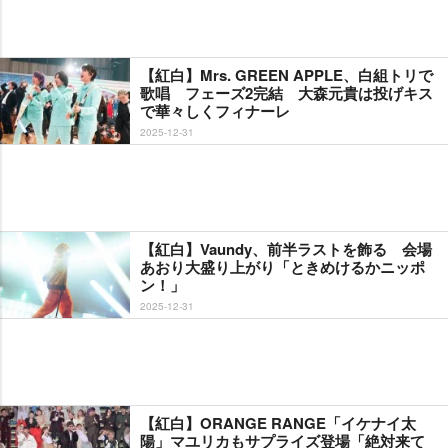
【紅白】Mrs. GREEN APPLE、白組トリで
歌唱 フェーズ2完結 大森元貴は投げキス
で華々しくフィナーレ
2025-12-31
【紅白】Vaundy、前半ラストを飾る 会場
あおり大盛り上がり「ときめけるかニッポ
ン！」
2025-12-31
【紅白】ORANGE RANGE「イケナイ太
陽」マユリカもサプライズ登場「絶対来て