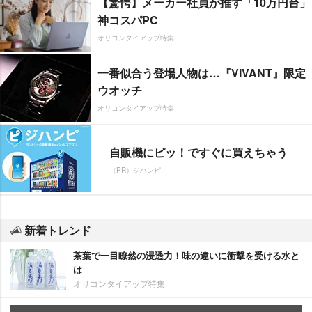
【驚愕】メーカー社員が推す「10万円台」
神コスパPC
オリコンタイアップ特集
一番似合う登場人物は…『VIVANT』限定
ウオッチ
オリコンタイアップ特集
自販機にピッ！ですぐに買えちゃう
（PR）ジハンピ
新着トレンド
茶葉で一目瞭然の浸透力！味の違いに衝撃を受ける水と
は
オリコンタイアップ特集