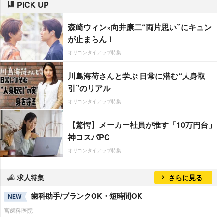
PICK UP
森崎ウィン×向井康二“両片思い”にキュン
が止まらん！
オリコンタイアップ特集
川島海荷さんと学ぶ 日常に潜む“人身取
引”のリアル
オリコンタイアップ特集
【驚愕】メーカー社員が推す「10万円台」
神コスパPC
オリコンタイアップ特集
求人特集
さらに見る
歯科助手/ブランクOK・短時間OK
NEW
宮歯科医院