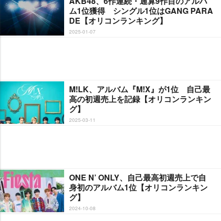
AKB48、6作連続・通算9作目のアルバ
ム1位獲得 シングル1位はGANG PARA
DE【オリコンランキング】
2025-01-07
M!LK、アルバム『M!X』が1位 自己最
高の初週売上を記録【オリコンランキン
グ】
2025-03-11
ONE N’ ONLY、自己最高初週売上で自
身初のアルバム1位【オリコンランキン
グ】
2024-10-08