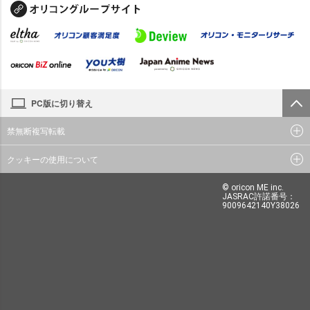
PC版に切り替え
禁無断複写転載
クッキーの使用について
© oricon ME inc.
JASRAC許諾番号：
9009642140Y38026