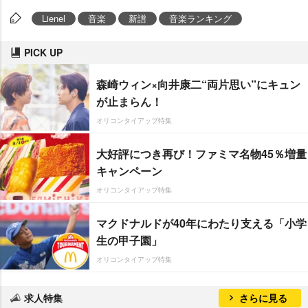
Lienel
音楽
新譜
音楽ランキング
PICK UP
森崎ウィン×向井康二“両片思い”にキュン
が止まらん！
オリコンタイアップ特集
大好評につき再び！ファミマ名物45％増量
キャンペーン
オリコンタイアップ特集
マクドナルドが40年にわたり支える「小学
生の甲子園」
オリコンタイアップ特集
求人特集
さらに見る