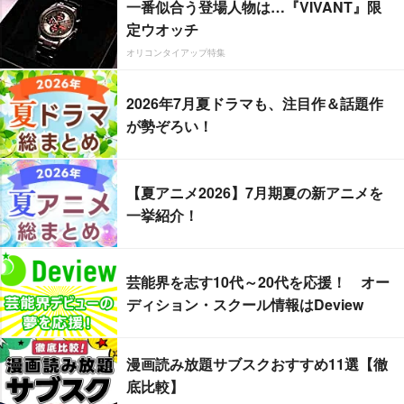
一番似合う登場人物は…『VIVANT』限
定ウオッチ
オリコンタイアップ特集
2026年7月夏ドラマも、注目作＆話題作
が勢ぞろい！
【夏アニメ2026】7月期夏の新アニメを
一挙紹介！
芸能界を志す10代～20代を応援！ オー
ディション・スクール情報はDeview
漫画読み放題サブスクおすすめ11選【徹
底比較】