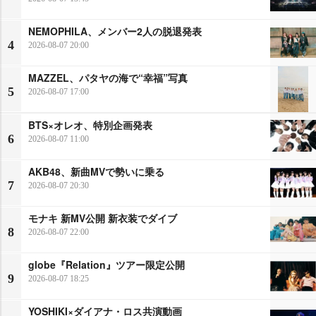
NEMOPHILA、メンバー2人の脱退発表
4
2026-08-07 20:00
MAZZEL、パタヤの海で“幸福”写真
5
2026-08-07 17:00
BTS×オレオ、特別企画発表
6
2026-08-07 11:00
AKB48、新曲MVで勢いに乗る
7
2026-08-07 20:30
モナキ 新MV公開 新衣装でダイブ
8
2026-08-07 22:00
globe『Relation』ツアー限定公開
9
2026-08-07 18:25
YOSHIKI×ダイアナ・ロス共演動画