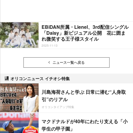
EBiDAN所属・Lienel、3rd配信シングル
「Daisy」新ビジュアル公開 花に囲ま
れ微笑する王子様スタイル
2025-11-13
ニュース一覧へ戻る
オリコンニュース イチオシ特集
川島海荷さんと学ぶ 日常に潜む“人身取
引”のリアル
オリコンタイアップ特集
マクドナルドが40年にわたり支える「小
学生の甲子園」