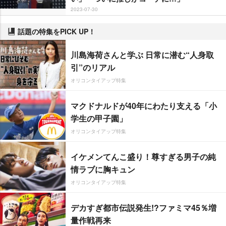
2023-07-30
話題の特集をPICK UP！
川島海荷さんと学ぶ 日常に潜む“人身取
引”のリアル
オリコンタイアップ特集
マクドナルドが40年にわたり支える「小
学生の甲子園」
オリコンタイアップ特集
イケメンてんこ盛り！尊すぎる男子の純
情ラブに胸キュン
オリコンタイアップ特集
デカすぎ都市伝説発生!?ファミマ45％増
量作戦再来