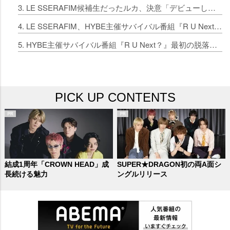
3. LE SSERAFIM候補生だったルカ、決意「デビューして、再会しよう」 KARAギュリからアドバイスも
4. LE SSERAFIM、HYBE主催サバイバル番組『R U Next?』にサプライズ映像「ベストを尽くして」
5. HYBE主催サバイバル番組『R U Next？』最初の脱落者発表へ 日本人練習生・イロハ、ステージでまさかの転倒
PICK UP CONTENTS
結成1周年「CROWN HEAD」成
SUPER★DRAGON初の両A面シ
長続ける魅力
ングルリリース