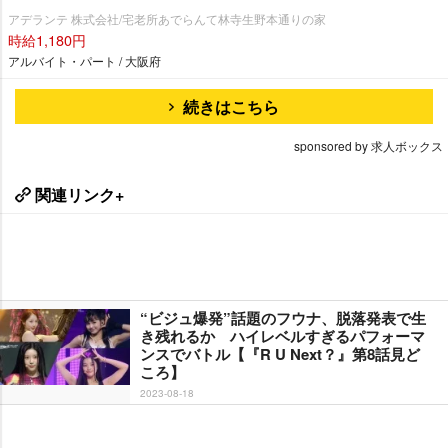
アデランテ 株式会社/宅老所あでらんて林寺生野本通りの家
時給1,180円
アルバイト・パート / 大阪府
続きはこちら
sponsored by 求人ボックス
関連リンク+
“ビジュ爆発”話題のフウナ、脱落発表で生
き残れるか ハイレベルすぎるパフォーマ
ンスでバトル【『R U Next？』第8話見ど
ころ】
2023-08-18