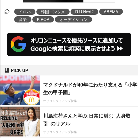
イロハ
韓国エンタメ
R U Next?
ABEMA
音楽
K-POP
オーディション
PICK UP
マクドナルドが40年にわたり支える「小学
生の甲子園」
オリコンタイアップ特集
川島海荷さんと学ぶ 日常に潜む“人身取
引”のリアル
オリコンタイアップ特集