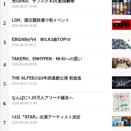
光GENJI、サブスク＆DL配信解禁
1
2026-08-07 10:00
LDH、国立競技場で初イベント
2
2026-08-06 20:00
EBiDANがV4 M!LK3曲TOP10
3
2026-08-05 09:21
TAKERU、ENHYPEN・NI-KIへの思い
4
2026-08-06 06:00
THE ALFEEの22年武道館公演 初放送
5
2026-08-07 13:45
なんばに1.25万人アリーナ誕生へ
6
2026-08-06 11:40
13日『STAR』出演アーティスト決定
7
2026-08-06 20:00