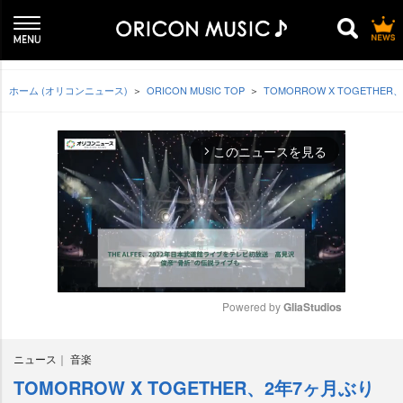
ホーム (オリコンニュース)
ORICON MUSIC TOP
TOMORROW X TOGET
このニュースを見る
arrow_forward_ios
Powered by 
GliaStudios
M
ニュース
音楽
u
t
TOMORROW X TOGETHER、2年7ヶ月ぶり
e