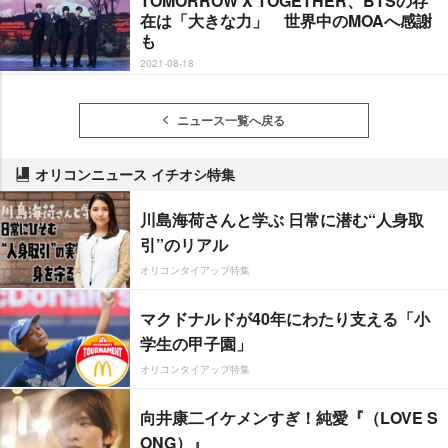
TOMORROW X TOGETHER、BTSの存
在は「大きな力」 世界中のMOAへ感謝
も
2021-08-18
ニュース一覧へ戻る
オリコンニュース イチオシ特集
川島海荷さんと学ぶ 日常に潜む“人身取
引”のリアル
オリコンタイアップ特集
マクドナルドが40年にわたり支える「小
学生の甲子園」
オリコンタイアップ特集
向井康二イケメンすぎ！純愛『（LOVE S
ONG）』