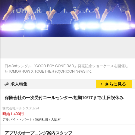
日本3rdシングル「GOOD BOY GONE BAD」発売記念ショーケースを開催し
たTOMORROW X TOGETHER (C)ORICON NewS inc.
求人特集
さらに見る
保険会社の一次受付コールセンター/短期10/17まで/土日祝休み
株式会社ベルシステム24
時給1,400円
アルバイト・パート / 契約社員 / 大阪府
アプリのオープニング案内スタッフ