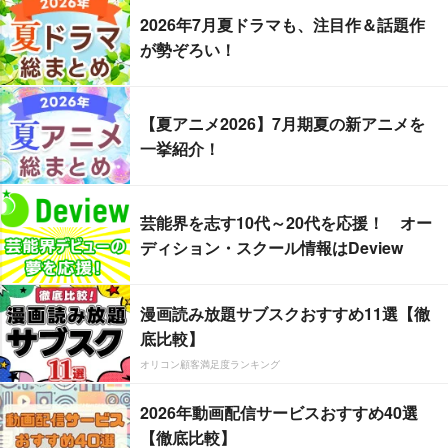
2026年7月夏ドラマも、注目作＆話題作
が勢ぞろい！
【夏アニメ2026】7月期夏の新アニメを
一挙紹介！
芸能界を志す10代～20代を応援！ オー
ディション・スクール情報はDeview
漫画読み放題サブスクおすすめ11選【徹
底比較】
オリコン顧客満足度ランキング
2026年動画配信サービスおすすめ40選
【徹底比較】