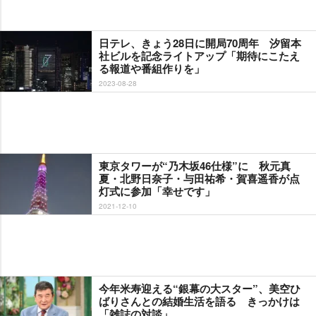
日テレ、きょう28日に開局70周年 汐留本
社ビルを記念ライトアップ「期待にこたえ
る報道や番組作りを」
2023-08-28
東京タワーが“乃木坂46仕様”に 秋元真
夏・北野日奈子・与田祐希・賀喜遥香が点
灯式に参加「幸せです」
2021-12-10
今年米寿迎える“銀幕の大スター”、美空ひ
ばりさんとの結婚生活を語る きっかけは
「雑誌の対談」