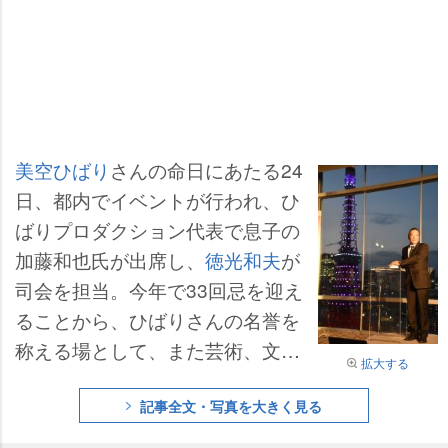
美空ひばり
さんの命日にあたる24
日、都内でイベントが行われ、ひ
ばりプロダクション代表で息子の
加藤和也氏が出席し、
徳光和夫
が
司会を担当。今年で33回忌を迎え
ることから、ひばりさんの名誉を
称える場として、また芸術、文
拡大する
化、芸能、報道、観光及び現在コ
ロナ禍の最前線で戦っている医療
記事全文・写真を大きく見る
従事者に、これまでの感謝を伝え