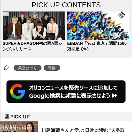
PICK UP CONTENTS
る場として、イメージカラーであ
る紫色のライトアップを東京タワ
ーに点灯した。
SUPER★DRAGON初の両A面シ
EBiDAN「Yes! 東京」週間1500
ングルリリース
万回超でV3
美空ひばり
音楽
PICK UP
川島海荷さんと学ぶ 日常に潜む“人身取