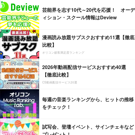
芸能界を志す10代～20代を応援！ オーデ
ィション・スクール情報はDeview
漫画読み放題サブスクおすすめ11選【徹底
比較】
オリコン顧客満足度ランキング
2026年動画配信サービスおすすめ40選
【徹底比較】
CS動画配信サービス20選
毎週の音楽ランキングから、ヒットの推移
をチェック！
試写会、登壇イベント、サインチェキなど
プレゼント！