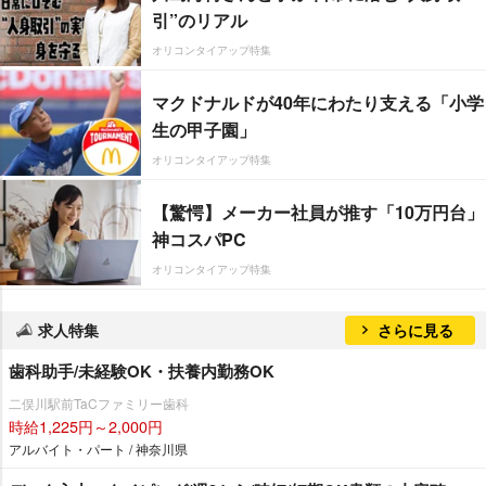
引”のリアル
オリコンタイアップ特集
マクドナルドが40年にわたり支える「小学
生の甲子園」
オリコンタイアップ特集
【驚愕】メーカー社員が推す「10万円台」
神コスパPC
オリコンタイアップ特集
求人特集
さらに見る
歯科助手/未経験OK・扶養内勤務OK
二俣川駅前TaCファミリー歯科
時給1,225円～2,000円
アルバイト・パート / 神奈川県