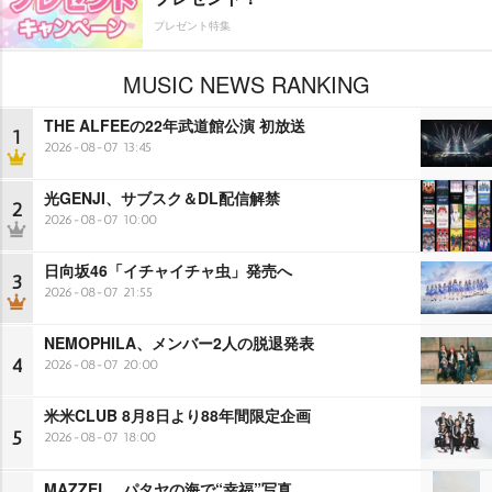
プレゼント特集
MUSIC NEWS RANKING
THE ALFEEの22年武道館公演 初放送
1
2026-08-07 13:45
光GENJI、サブスク＆DL配信解禁
2
2026-08-07 10:00
日向坂46「イチャイチャ虫」発売へ
3
2026-08-07 21:55
NEMOPHILA、メンバー2人の脱退発表
4
2026-08-07 20:00
米米CLUB 8月8日より88年間限定企画
5
2026-08-07 18:00
MAZZEL、パタヤの海で“幸福”写真