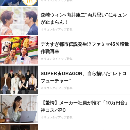
森崎ウィン×向井康二“両片思い”にキュン
が止まらん！
オリコンタイアップ特集
デカすぎ都市伝説発生!?ファミマ45％増量
作戦再来
オリコンタイアップ特集
SUPER★DRAGON、自ら描いた”レトロ
フューチャー”
オリコンタイアップ特集
【驚愕】メーカー社員が推す「10万円台」
神コスパPC
オリコンタイアップ特集