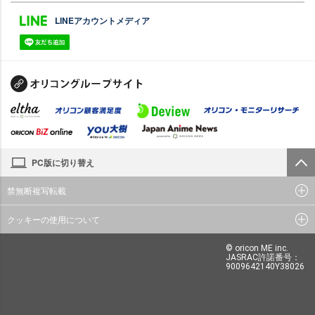
LINEアカウントメディア
PC版に切り替え
禁無断複写転載
クッキーの使用について
© oricon ME inc.
JASRAC許諾番号：
9009642140Y38026