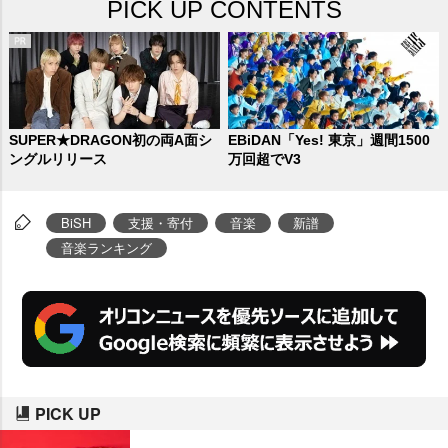
PICK UP CONTENTS
SUPER★DRAGON初の両A面シ
EBiDAN「Yes! 東京」週間1500
ングルリリース
万回超でV3
BiSH
支援・寄付
音楽
新譜
音楽ランキング
PICK UP