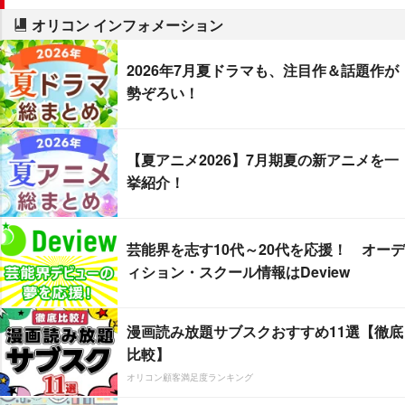
オリコン インフォメーション
2026年7月夏ドラマも、注目作＆話題作が
勢ぞろい！
【夏アニメ2026】7月期夏の新アニメを一
挙紹介！
芸能界を志す10代～20代を応援！ オーデ
ィション・スクール情報はDeview
漫画読み放題サブスクおすすめ11選【徹底
比較】
オリコン顧客満足度ランキング