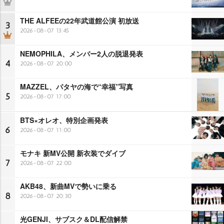
THE ALFEEの22年武道館公演 初放送
3
2026-08-07 13:45
NEMOPHILA、メンバー2人の脱退発表
4
2026-08-07 20:00
MAZZEL、パタヤの海で“幸福”写真
5
2026-08-07 17:00
BTS×オレオ、特別企画発表
6
2026-08-07 11:00
モナキ 新MV公開 新衣装でダイブ
7
2026-08-07 22:00
AKB48、新曲MVで勢いに乗る
8
2026-08-07 20:30
光GENJI、サブスク＆DL配信解禁