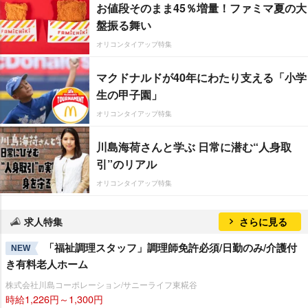
お値段そのまま45％増量！ファミマ夏の大
盤振る舞い
オリコンタイアップ特集
マクドナルドが40年にわたり支える「小学
生の甲子園」
オリコンタイアップ特集
川島海荷さんと学ぶ 日常に潜む“人身取
引”のリアル
オリコンタイアップ特集
求人特集
さらに見る
「福祉調理スタッフ」調理師免許必須/日勤のみ/介護付
NEW
き有料老人ホーム
株式会社川島コーポレーション/サニーライフ東糀谷
時給1,226円～1,300円