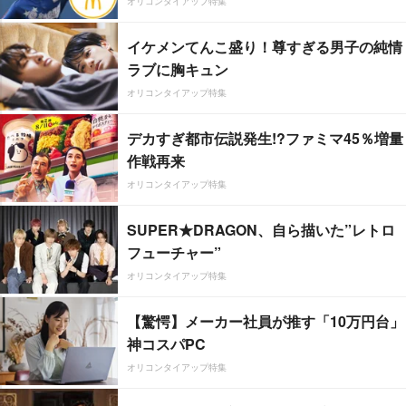
オリコンタイアップ特集
イケメンてんこ盛り！尊すぎる男子の純情
ラブに胸キュン
オリコンタイアップ特集
デカすぎ都市伝説発生!?ファミマ45％増量
作戦再来
オリコンタイアップ特集
SUPER★DRAGON、自ら描いた”レトロ
フューチャー”
オリコンタイアップ特集
【驚愕】メーカー社員が推す「10万円台」
神コスパPC
オリコンタイアップ特集