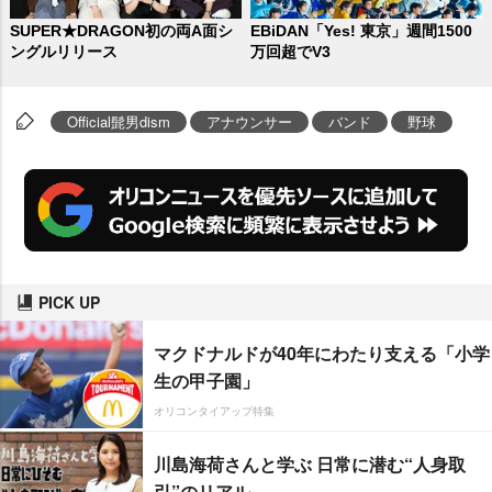
SUPER★DRAGON初の両A面シ
EBiDAN「Yes! 東京」週間1500
ングルリリース
万回超でV3
Official髭男dism
アナウンサー
バンド
野球
PICK UP
マクドナルドが40年にわたり支える「小学
生の甲子園」
オリコンタイアップ特集
川島海荷さんと学ぶ 日常に潜む“人身取
引”のリアル