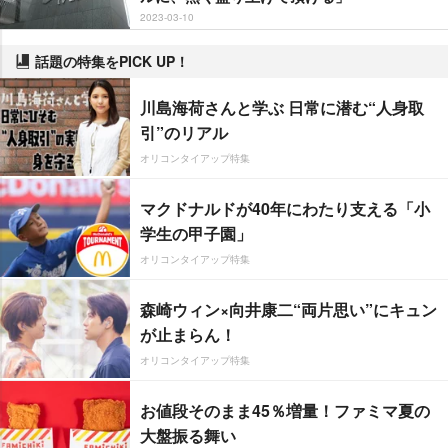
2023-03-10
話題の特集をPICK UP！
川島海荷さんと学ぶ 日常に潜む“人身取
引”のリアル
オリコンタイアップ特集
マクドナルドが40年にわたり支える「小
学生の甲子園」
オリコンタイアップ特集
森崎ウィン×向井康二“両片思い”にキュン
が止まらん！
オリコンタイアップ特集
お値段そのまま45％増量！ファミマ夏の
大盤振る舞い