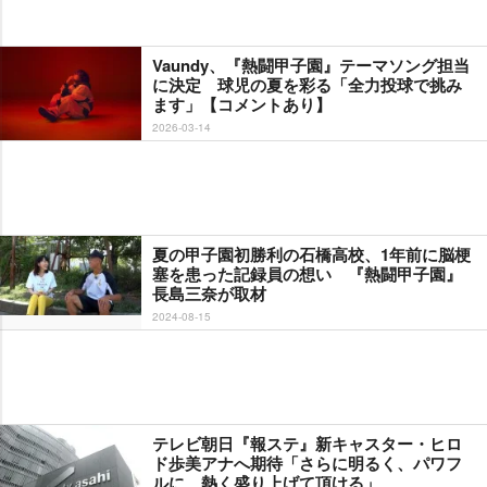
Vaundy、『熱闘甲子園』テーマソング担当
に決定 球児の夏を彩る「全力投球で挑み
ます」【コメントあり】
2026-03-14
夏の甲子園初勝利の石橋高校、1年前に脳梗
塞を患った記録員の想い 『熱闘甲子園』
長島三奈が取材
2024-08-15
テレビ朝日『報ステ』新キャスター・ヒロ
ド歩美アナへ期待「さらに明るく、パワフ
ルに、熱く盛り上げて頂ける」