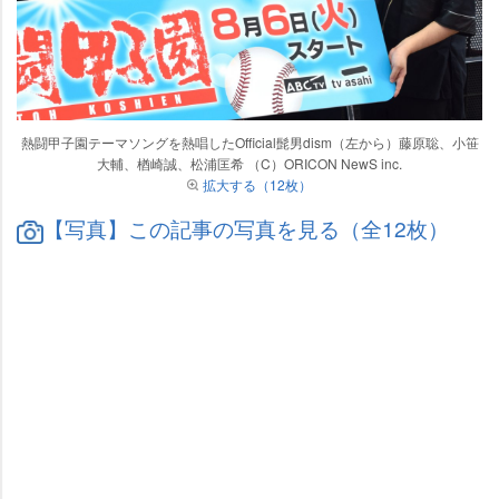
熱闘甲子園テーマソングを熱唱したOfficial髭男dism（左から）藤原聡、小笹
大輔、楢崎誠、松浦匡希 （C）ORICON NewS inc.
拡大する（12枚）
【写真】この記事の写真を見る（全12枚）