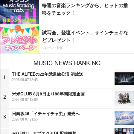
毎週の音楽ランキングから、ヒットの推
移をチェック！
試写会、登壇イベント、サインチェキな
どプレゼント！
プレゼント特集
MUSIC NEWS RANKING
THE ALFEEの22年武道館公演 初放送
1
2026-08-07 13:45
米米CLUB 8月8日より88年間限定企画
2
2026-08-07 18:00
日向坂46「イチャイチャ虫」発売へ
3
2026-08-07 21:55
光GENJI、サブスク＆DL配信解禁