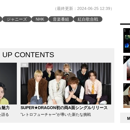
（最終更新：2024-06-25 12:39）
ジャニーズ
NHK
音楽番組
紅白歌合戦
K UP CONTENTS
る魅力
SUPER★DRAGON初の両A面シングルリリース
を語る
“レトロフューチャー”が導いた新たな挑戦