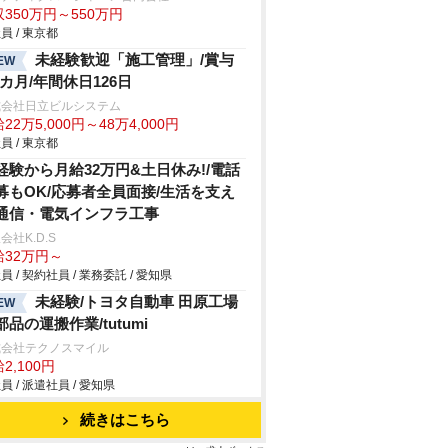
350万円～550万円
員 / 東京都
未経験歓迎「施工管理」/賞与
EW
.2カ月/年間休日126日
式会社日立ビルシステム
22万5,000円～48万4,000円
員 / 東京都
経験から月給32万円&土日休み!/電話
募もOK/応募者全員面接/生活を支え
通信・電気インフラ工事
会社K.D.S
給32万円～
員 / 契約社員 / 業務委託 / 愛知県
未経験/トヨタ自動車 田原工場
EW
部品の運搬作業/tutumi
式会社テクノスマイル
2,100円
員 / 派遣社員 / 愛知県
続きはこちら