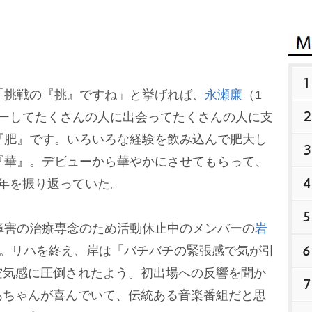
1
は「挑戦の『挑』ですね」と挙げれば、
永瀬廉
（1
2
ューしてたくさんの人に出会ってたくさんの人に支
「『肥』です。いろいろな経験を飲み込んで肥大し
3
「『華』。デビューから華やかにさせてもらって、
4
年を振り返っていた。
5
障害の治療専念のため活動休止中のメンバーの
6
加。リハを終え、岸は「バチバチの緊張感で気が引
空気感に圧倒されたよう。初出場への反響を聞か
7
あちゃんが喜んでいて、伝統ある音楽番組だと思