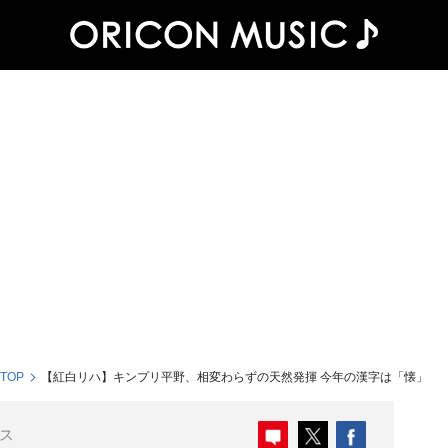
 TOP
【紅白リハ】キンプリ平野、相変わらずの天然発揮 今年の漢字は「懐」
ス