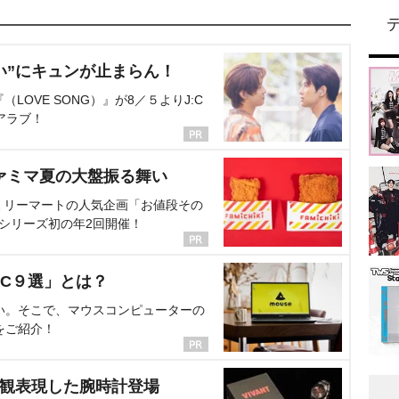
い”にキュンが止まらん！
OVE SONG）』が8／５よりJ:C
アラブ！
ァミマ夏の大盤振る舞い
ミリーマートの人気企画「お値段その
、シリーズ初の年2回開催！
C９選」とは？
い。そこで、マウスコンピューターの
をご紹介！
界観表現した腕時計登場