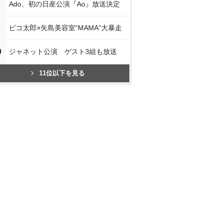
Ado、初の日産公演『Ao』放送決定
ピコ太郎×矢島美容室“MAMA”大暴走
0
ジャネット公演 ゲスト3組も放送
11位以下を見る