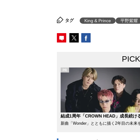
タグ
King & Prince
平野紫耀
PIC
結成1周年「CROWN HEAD」成長続け
新曲「Wonder」とともに描く2年目の未来