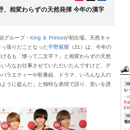
野、相変わらずの天然発揮 今年の漢字
組グループ・
King ＆ Prince
が初出場。天然キャ
引っ張りだことなった
平野紫耀
（21）は、今年の
挙げるも「懐って二文字？」と相変わらずの天然
ろいろなお仕事させていただいたんですけど、デ
いバラエティーや歌番組、ドラマ、いろんな人の
のように盗んだ」と独特な表現で語り、笑いを誘
N
レ
一
月給
正社
N
等
フ