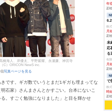
年収
正社
N
6
株
月給
正社
未
応
る
有限
左から）高橋海人、岸優太、平野紫耀、永瀬廉、神宮寺
月
（C）ORICON NewS inc.
正社
写真ページを見る
N
で
きです。ギガ数でいうとまだ1ギガも埋まってな
株
（明石家）さんまさんとかすごい。台本にないこ
時給
正社
ゃる。すごく勉強になりました」と目を輝かせ