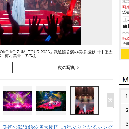
株式会
時給
派遣
工
給
mo
時給
派遣
O KOIZUMI TOUR 2026』武道館公演の模様 撮影:田中聖太
郎・河村美貴 （5/5枚）
次の写真
1
2
3
身初の武道館公演大団円 14年ぶりとなるシング