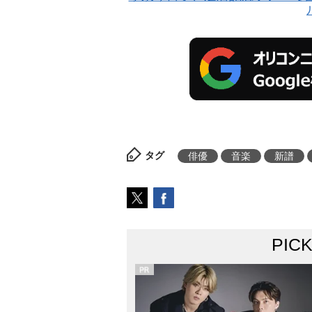
タグ
俳優
音楽
新譜
PIC