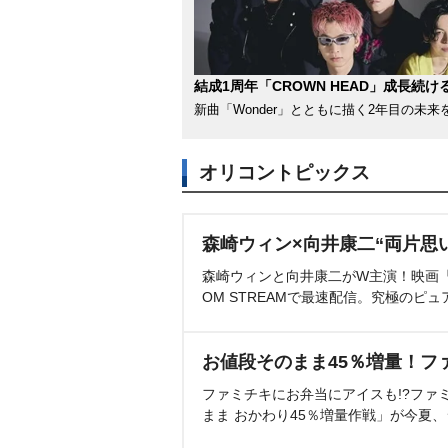
結成1周年「CROWN HEAD」成長続け
新曲「Wonder」とともに描く2年目の未来
オリコントピックス
森崎ウィン×向井康二“両片思
森崎ウィンと向井康二がW主演！映画『（L
OM STREAMで最速配信。究極のピュ
お値段そのまま45％増量！フ
ファミチキにお弁当にアイスも!?ファ
まま おかわり45％増量作戦」が今夏