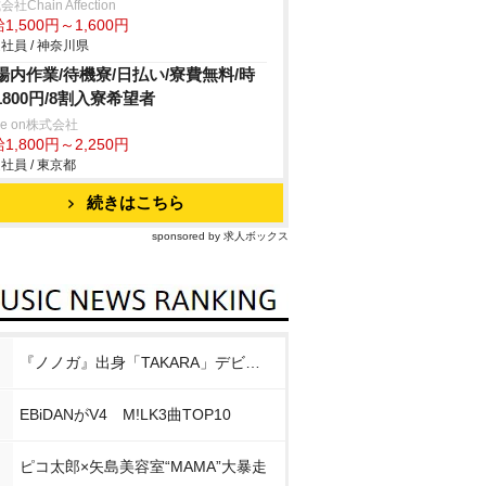
社Chain Affection
1,500円～1,600円
社員 / 神奈川県
場内作業/待機寮/日払い/寮費無料/時
1800円/8割入寮希望者
ve on株式会社
1,800円～2,250円
社員 / 東京都
続きはこちら
sponsored by 求人ボックス
『ノノガ』出身「TAKARA」デビュー
EBiDANがV4 M!LK3曲TOP10
ピコ太郎×矢島美容室“MAMA”大暴走