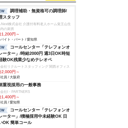
調理補助・無資格可の調理師/
EW
理スタッフ
A Next株式会社 介護付有料老人ホーム覚王山生
館内の厨房
1,200円～
バイト・パート / 愛知県
コールセンター「テレフォンオ
EW
レーター」/時給2000円 週3日OK時短
経験OK残業少なめテレオペ
式会社リクルートスタッフィング 関西オフィス
2,000円～
社員 / 大阪府
柄重視採用の一般事務
会社I・PARTNERS
1,400円～
社員 / 愛知県
コールセンター「テレフォンオ
EW
レーター」/積極採用中未経験OK 日
いOK 簡単コール