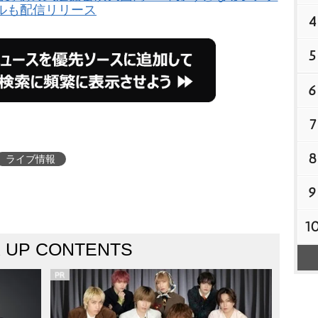
ルも配信リリース
4
5
6
7
8
ライブ情報
9
1
K UP CONTENTS