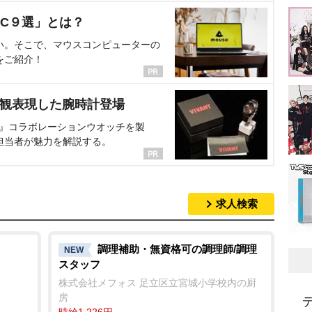
C９選」とは？
い。そこで、マウスコンピューターの
をご紹介！
界観表現した腕時計登場
NT』コラボレーションウオッチを製
担当者が魅力を解説する。
求人検索
調理補助・無資格可の調理師/調理
NEW
スタッフ
株式会社メフォス 足立区立宮城小学校内の厨
房
時給1,226円