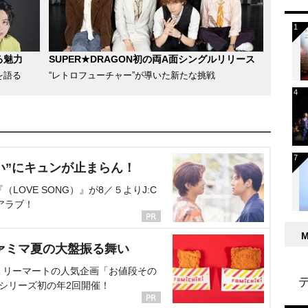
る魅力
SUPER★DRAGON初の両A面シングルリリース
を語る
“レトロフューチャー”が導いた新たな挑戦
い”にキュンが止まらん！
OVE SONG）』が8／５よりJ:C
アラブ！
ァミマ夏の大盤振る舞い
ミリーマートの人気企画「お値段その
、シリーズ初の年2回開催！