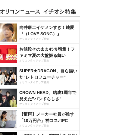
向井康二イケメンすぎ！純愛
『（LOVE SONG）』
オリコンタイアップ特集
お値段そのまま45％増量！フ
ァミマ夏の大盤振る舞い
オリコンタイアップ特集
SUPER★DRAGON、自ら描い
た”レトロフューチャー”
オリコンタイアップ特集
CROWN HEAD、結成1周年で
見えた”バンドらしさ”
オリコンタイアップ特集
【驚愕】メーカー社員が推す
「10万円台」神コスパPC
オリコンタイアップ特集