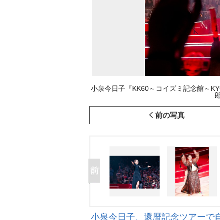
小泉今日子『KK60～コイズミ記念館～KYOK
前の写真
小泉今日子、還暦記念ツアーで自