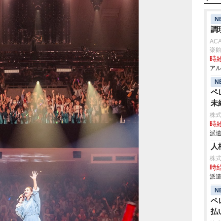
N
調
AC
楽
時給
アル
N
ペ
未
株
時給
派遣
人
株式
時給
派遣
N
ペ
払