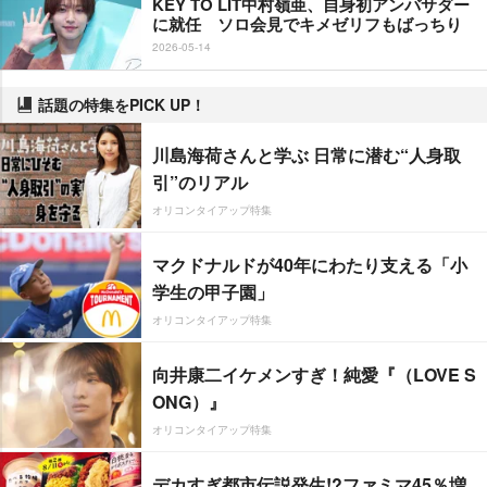
KEY TO LIT中村嶺亜、自身初アンバサダー
に就任 ソロ会見でキメゼリフもばっちり
2026-05-14
話題の特集をPICK UP！
川島海荷さんと学ぶ 日常に潜む“人身取
引”のリアル
オリコンタイアップ特集
マクドナルドが40年にわたり支える「小
学生の甲子園」
オリコンタイアップ特集
向井康二イケメンすぎ！純愛『（LOVE S
ONG）』
オリコンタイアップ特集
デカすぎ都市伝説発生!?ファミマ45％増