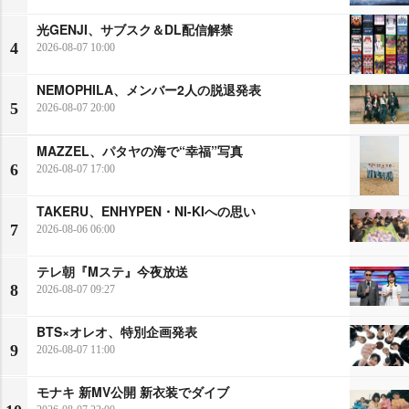
光GENJI、サブスク＆DL配信解禁
4
2026-08-07 10:00
NEMOPHILA、メンバー2人の脱退発表
5
2026-08-07 20:00
MAZZEL、パタヤの海で“幸福”写真
6
2026-08-07 17:00
TAKERU、ENHYPEN・NI-KIへの思い
7
2026-08-06 06:00
テレ朝『Mステ』今夜放送
8
2026-08-07 09:27
BTS×オレオ、特別企画発表
9
2026-08-07 11:00
モナキ 新MV公開 新衣装でダイブ