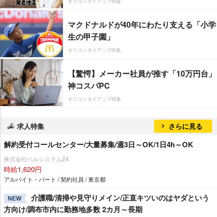
オリコンタイアップ特集
マクドナルドが40年にわたり支える「小学
生の甲子園」
オリコンタイアップ特集
【驚愕】メーカー社員が推す「10万円台」
神コスパPC
オリコンタイアップ特集
求人特集
さらに見る
解約受付コールセンター/大量募集/週3日～OK/1日4h～OK
株式会社ベルシステム24
時給1,620円
アルバイト・パート / 契約社員 / 東京都
介護職/清掃や見守りメイン/正直キツいのはヤダという
NEW
方向け/調布市内に勤務地多数 2カ月～長期