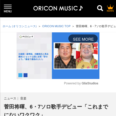
ホーム (オリコンニュース)
ORICON MUSIC TOP
菅田将暉、6・7ソロ歌手デビ
SEE MORE
Powered by 
GliaStudios
M
ニュース
音楽
u
t
菅田将暉、6・7ソロ歌手デビュー「これまで
e
にないワクワク」