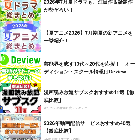
2026年7月夏ドラマも、注目作＆話題作
が勢ぞろい！
【夏アニメ2026】7月期夏の新アニメを
一挙紹介！
芸能界を志す10代～20代を応援！ オー
ディション・スクール情報はDeview
漫画読み放題サブスクおすすめ11選【徹
底比較】
オリコン顧客満足度ランキング
2026年動画配信サービスおすすめ40選
【徹底比較】
CS動画配信サービス20選