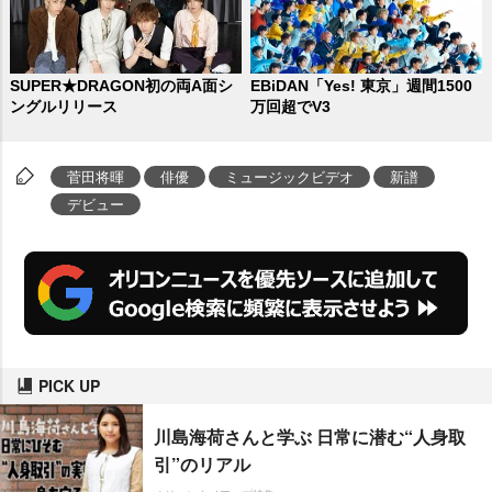
SUPER★DRAGON初の両A面シ
EBiDAN「Yes! 東京」週間1500
ングルリリース
万回超でV3
菅田将暉
俳優
ミュージックビデオ
新譜
デビュー
PICK UP
川島海荷さんと学ぶ 日常に潜む“人身取
引”のリアル