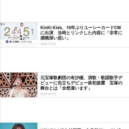
KinKi Kids、18年ぶりユーシーカードCM
に出演 当時とリンクした内容に「非常に
感慨深い思い」
2022-10-03
元宝塚歌劇団の有沙瞳、演歌・歌謡歌手デ
ビューに先立ちデビュー曲初披露 宝塚の
舞台とは「全然違います」
2026-04-03