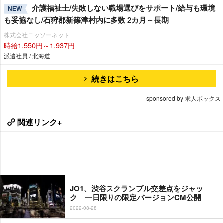
介護福祉士/失敗しない職場選びをサポート/給与も環境
NEW
も妥協なし/石狩郡新篠津村内に多数 2カ月～長期
株式会社ニッソーネット
時給1,550円～1,937円
派遣社員 / 北海道
続きはこちら
sponsored by 求人ボックス
関連リンク+
JO1、渋谷スクランブル交差点をジャッ
ク 一日限りの限定バージョンCM公開
2022-08-28