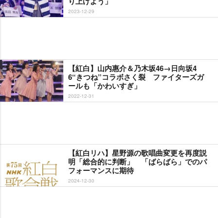
り上げよう」
2023-12-29
【紅白】山内惠介＆乃木坂46→日向坂4
6“きつね”コラボさく裂 ファイターズガ
ールも「かわいすぎ」
2022-12-31
【紅白リハ】星野源の歌唱曲変更を再度説
明「総合的に判断」 「ばらばら」でのパ
フォーマンスに期待
2024-12-30