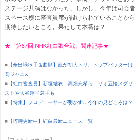
ステージ共演はなかった。しかし、今年は司会者
スペース横に審査員席が設けられていることから
期待したいところ。果たして本番は？
★『第67回 NHK紅白歌合戦』関連記事★
■
【全出場歌手＆曲順】嵐が初大トリ、トップバッターは
関ジャニ∞
■
【紅白審査員】新垣結衣、高畑充希ら リオ五輪メダリ
ストや大谷翔平選手も
■
【特集】プロデューサーが明かす…今年の見どころは？
■
【随時更新中】紅白最新ニュース一覧
【フォトギャラリー】