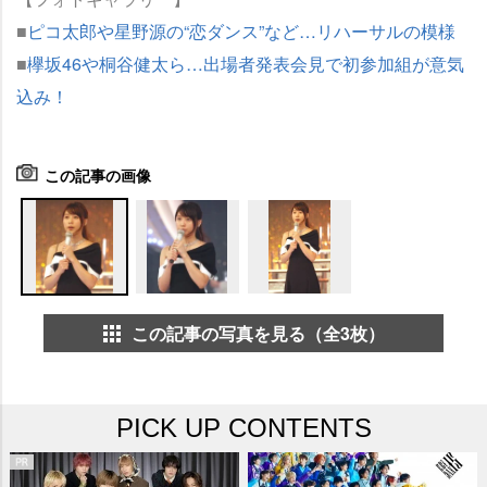
■
ピコ太郎や星野源の“恋ダンス”など…リハーサルの模様
■
欅坂46や桐谷健太ら…出場者発表会見で初参加組が意気
込み！
この記事の画像
この記事の写真を見る（全3枚）
PICK UP CONTENTS