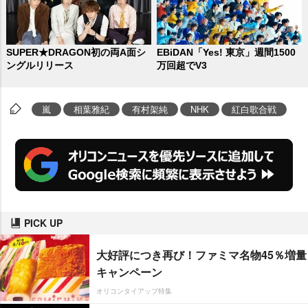
SUPER★DRAGON初の両A面シ
EBiDAN「Yes! 東京」週間1500
ングルリリース
万回超でV3
嵐
相葉雅紀
有村架純
NHK
紅白歌合戦
PICK UP
大好評につき再び！ファミマ名物45％増量
キャンペーン
オリコンタイアップ特集