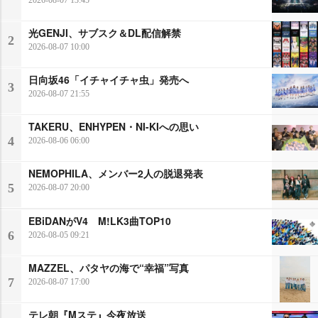
光GENJI、サブスク＆DL配信解禁
2
2026-08-07 10:00
日向坂46「イチャイチャ虫」発売へ
3
2026-08-07 21:55
TAKERU、ENHYPEN・NI-KIへの思い
4
2026-08-06 06:00
NEMOPHILA、メンバー2人の脱退発表
5
2026-08-07 20:00
EBiDANがV4 M!LK3曲TOP10
6
2026-08-05 09:21
MAZZEL、パタヤの海で“幸福”写真
7
2026-08-07 17:00
テレ朝『Mステ』今夜放送