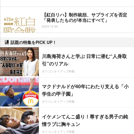
【紅白リハ】制作統括、サプライズを否定
「発表したものが本当にすべて」
2024-12-30
話題の特集をPICK UP！
川島海荷さんと学ぶ 日常に潜む“人身取
引”のリアル
オリコンタイアップ特集
マクドナルドが40年にわたり支える「小
学生の甲子園」
オリコンタイアップ特集
イケメンてんこ盛り！尊すぎる男子の純
情ラブに胸キュン
オリコンタイアップ特集