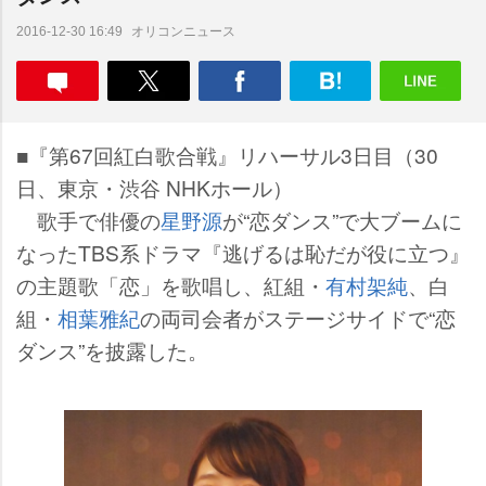
オリコンニュース
2016-12-30 16:49
■『第67回紅白歌合戦』リハーサル3日目（30
日、東京・渋谷 NHKホール）
歌手で俳優の
星野源
が“恋ダンス”で大ブームに
なったTBS系ドラマ『逃げるは恥だが役に立つ』
の主題歌「恋」を歌唱し、紅組・
有村架純
、白
組・
相葉雅紀
の両司会者がステージサイドで“恋
ダンス”を披露した。