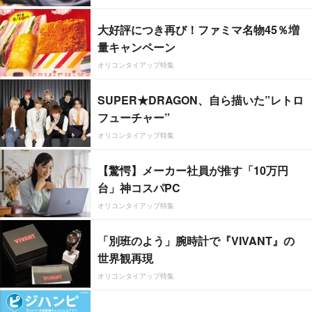
大好評につき再び！ファミマ名物45％増
量キャンペーン
オリコンタイアップ特集
SUPER★DRAGON、自ら描いた”レトロ
フューチャー”
オリコンタイアップ特集
【驚愕】メーカー社員が推す「10万円
台」神コスパPC
オリコンタイアップ特集
「別班のよう」腕時計で『VIVANT』の
世界観再現
オリコンタイアップ特集