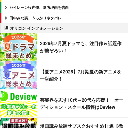
セイレーン役声優、選考理由を告白
田中みな実、うっかりネタバレ
オリコン インフォメーション
2026年7月夏ドラマも、注目作＆話題作
が勢ぞろい！
【夏アニメ2026】7月期夏の新アニメを
一挙紹介！
芸能界を志す10代～20代を応援！ オー
ディション・スクール情報はDeview
漫画読み放題サブスクおすすめ11選【徹