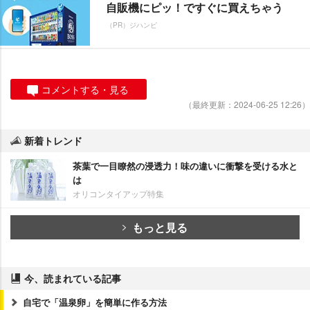
自販機にピッ！ですぐに買えちゃう
（PR）ジハンピ
コメントする・見る
（最終更新：2024-06-25 12:26）
新着トレンド
茶葉で一目瞭然の浸透力！味の違いに衝撃を受ける水と
は
オリコンタイアップ特集
もっと見る
今、読まれている記事
自宅で「温泉卵」を簡単に作る方法