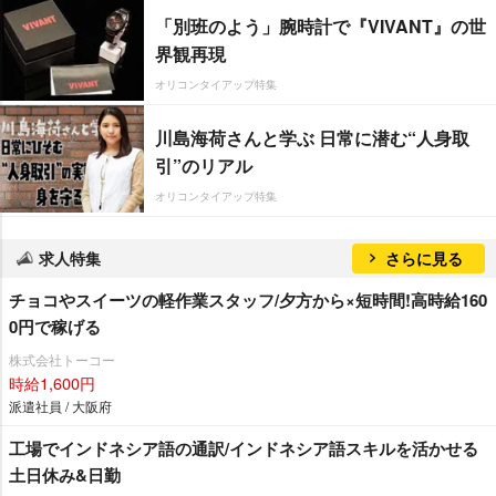
「別班のよう」腕時計で『VIVANT』の世
界観再現
オリコンタイアップ特集
川島海荷さんと学ぶ 日常に潜む“人身取
引”のリアル
オリコンタイアップ特集
求人特集
さらに見る
チョコやスイーツの軽作業スタッフ/夕方から×短時間!高時給160
0円で稼げる
株式会社トーコー
時給1,600円
派遣社員 / 大阪府
工場でインドネシア語の通訳/インドネシア語スキルを活かせる
土日休み&日勤