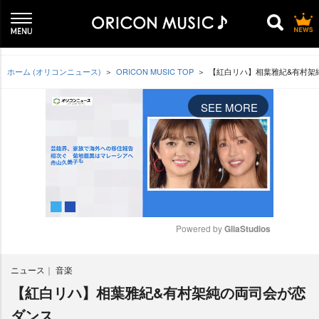
ホーム (オリコンニュース)
ORICON MUSIC TOP
【紅白リハ】相葉雅紀&有村架
SEE MORE
Powered by 
GliaStudios
M
ニュース
音楽
u
t
【紅白リハ】相葉雅紀&有村架純の両司会が恋
e
ダンス