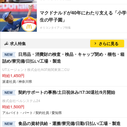
マクドナルドが40年にわたり支える「小学
生の甲子園」
オリコンタイアップ特集
求人特集
さらに見る
日用品・消費財の検査・検品・キャップ閉め・梱包・箱
NEW
詰め/寮完備/日払い/工場・製造
UTエージェント株式会社AGT南関東第二CU
時給1,450円
派遣社員 / 神奈川県
契約サポートの事務/土日祝休み/17:30退社/9月開始
NEW
株式会社ベルシステム24
時給1,500円
アルバイト・パート / 契約社員 / 愛知県
食品の資材供給・運搬/寮完備/日勤/日払い/工場・製造
NEW