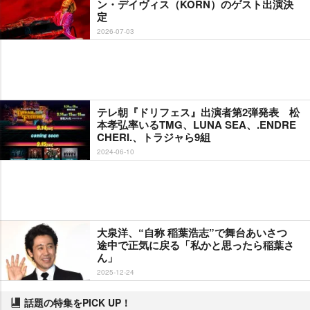
ン・デイヴィス（KORN）のゲスト出演決
定
2026-07-03
テレ朝『ドリフェス』出演者第2弾発表 松
本孝弘率いるTMG、LUNA SEA、.ENDRE
CHERI.、トラジャら9組
2024-06-10
大泉洋、“自称 稲葉浩志”で舞台あいさつ
途中で正気に戻る「私かと思ったら稲葉さ
ん」
2025-12-24
話題の特集をPICK UP！