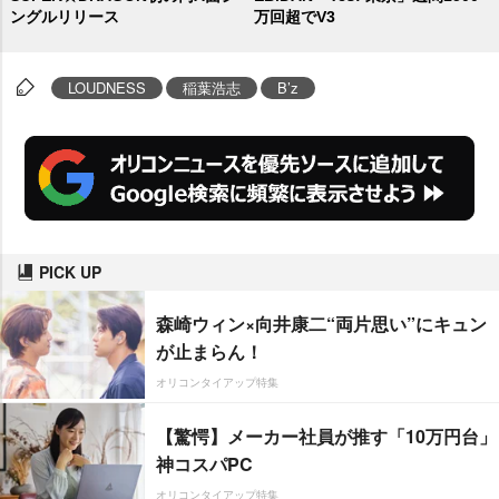
ングルリリース
万回超でV3
LOUDNESS
稲葉浩志
B’z
PICK UP
森崎ウィン×向井康二“両片思い”にキュン
が止まらん！
オリコンタイアップ特集
【驚愕】メーカー社員が推す「10万円台」
神コスパPC
オリコンタイアップ特集