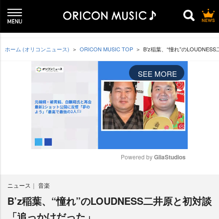
ホーム (オリコンニュース)
ORICON MUSIC TOP
B’z稲葉、“憧れ”のLOUDN
SEE MORE
Powered by 
GliaStudios
M
ニュース
音楽
u
t
B’z稲葉、“憧れ”のLOUDNESS二井原と初対談
e
「追っかけだった」