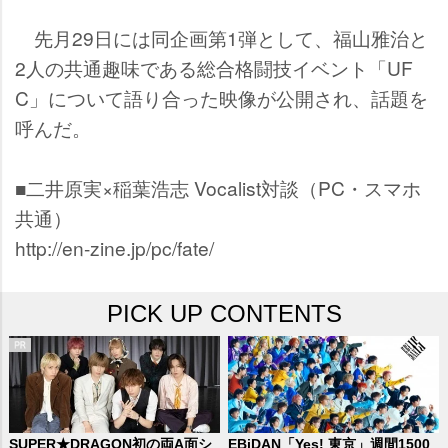
先月29日には同企画第1弾として、福山雅治と
2人の共通趣味である総合格闘技イベント「UF
C」について語り合った映像が公開され、話題を
呼んだ。
■二井原実×稲葉浩志 Vocalist対談（PC・スマホ
共通）
http://en-zine.jp/pc/fate/
PICK UP CONTENTS
SUPER★DRAGON初の両A面シ
EBiDAN「Yes! 東京」週間1500