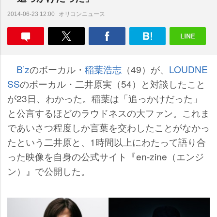
オリコンニュース
2014-06-23 12:00
B’z
のボーカル・
稲葉浩志
（49）が、
LOUDNE
SS
のボーカル・二井原実（54）と対談したこと
が23日、わかった。稲葉は「追っかけだった」
と公言するほどのラウドネスの大ファン。これま
であいさつ程度しか言葉を交わしたことがなかっ
たという二井原と、1時間以上にわたって語り合
った映像を自身の公式サイト『en-zine（エンジ
ン）』で公開した。