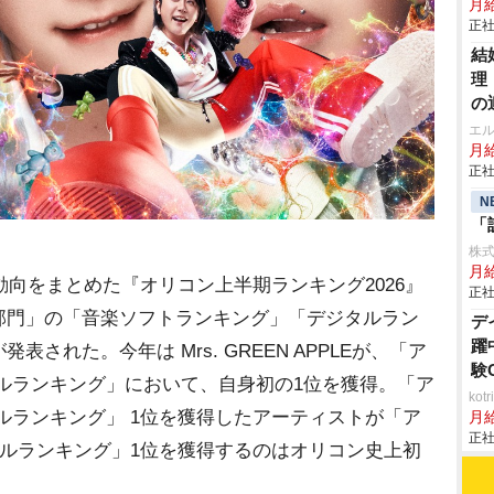
月給
正社
結
理
の
エ
月給
正社
N
「
株
月
動向をまとめた『オリコン上半期ランキング2026』
正社
部門」の「音楽ソフトランキング」「デジタルラン
デ
躍
された。今年は Mrs. GREEN APPLEが、「ア
験
ルランキング」において、自身初の1位を獲得。「ア
ko
ルランキング」 1位を獲得したアーティストが「ア
月
正社
タルランキング」1位を獲得するのはオリコン史上初