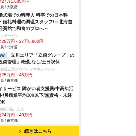
27万1,685円～
員 / 大阪府
婚式場での料理人 料亭での日本料
・婚礼料理の調理スタッフ/～北海道
迎賓館で和食のプロへ～
ルムガーデン
25万円～27万8,800円
員 / 北海道
立川エリア「立飛グループ」の
EW
設備管理」/転勤なし/土日祝休
式会社立飛プロパティマネジメント
給25万円～45万円
員 / 東京都
イサービス 障がい者支援員/中高年活
中/月残業平均10h以下/無資格・未経
OK
trio紹介品川支店
給24万円～40万円
員 / 東京都
続きはこちら