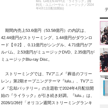
Mrs. GREEN APPLE「ライラック」(権
利元：ユニバーサル ミュージック／2024
年4月11日配信開始)
期間内売上53.6億円（53.58億円）の内訳は、
42.44億円がストリーミング、1.44億円がダウンロ
ード【※2】、0.11億円がシングル、4.71億円がア
ルバム、2.53億円がミュージックDVD、2.35億円が
ミュージックBlu-ray Disc。
ストリーミングでは、TVアニメ『葬送のフリー
レン』第2期オープニングテーマ『lulu.』、TVアニ
メ『忘却バッテリー』の主題歌で2024年4月配信開
始の『ライラック』が引き続き好調。『lulu.』は、
2026/1/26付「オリコン週間ストリーミングランキ