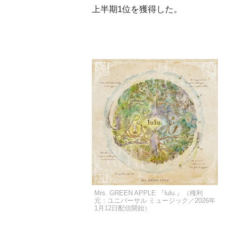
上半期1位を獲得した。
Mrs. GREEN APPLE 『lulu.』（権利
元：ユニバーサル ミュージック／2026年
1月12日配信開始）