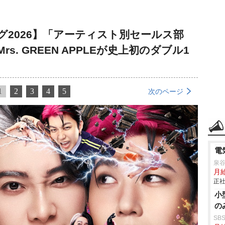
2026】「アーティスト別セールス部
. GREEN APPLEが史上初のダブル1
1
2
3
4
5
次のページ
電
泉谷
月
正社
小
の
SB