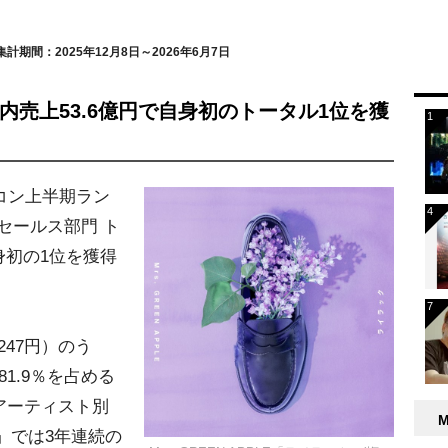
質集計期間：2025年12月8日～2026年6月7日
、期間内売上53.6億円で自身初のトータル1位を獲
オリコン上半期ラン
別セールス部門 ト
身初の1位を獲得
,247円）のう
1.9％を占める
）。「アーティスト別
」では3年連続の