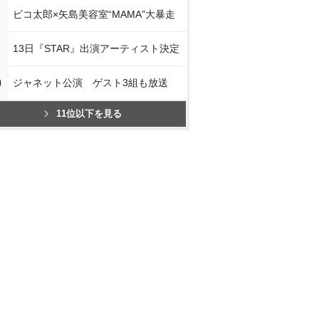
ピコ太郎×矢島美容室“MAMA”大暴走
13日『STAR』出演アーティスト決定
0
ジャネット公演 ゲスト3組も放送
11位以下を見る