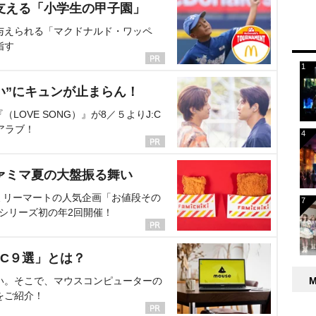
支える「小学生の甲子園」
与えられる「マクドナルド・ワッペ
指す
い”にキュンが止まらん！
OVE SONG）』が8／５よりJ:C
アラブ！
ァミマ夏の大盤振る舞い
ミリーマートの人気企画「お値段その
、シリーズ初の年2回開催！
C９選」とは？
い。そこで、マウスコンピューターの
をご紹介！