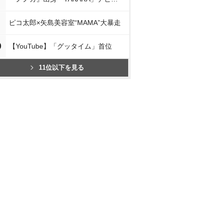
ピコ太郎×矢島美容室“MAMA”大暴走
0
【YouTube】「グッタイム」首位
11位以下を見る