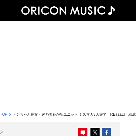
 TOP
トシちゃん長女・綾乃美花が新ユニット ミスマガ3人娘で「REaaaL!」結成
ス