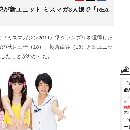
が新ユニット ミスマガ3人娘で「REa
で『ミスマガジン2011』準グランプリを獲得した
ガの秋月三佳（18）、朝倉由舞（18）と新ユニッ
結成したことがわかった。
「
必
アデ
通
時給
アル
「
ー