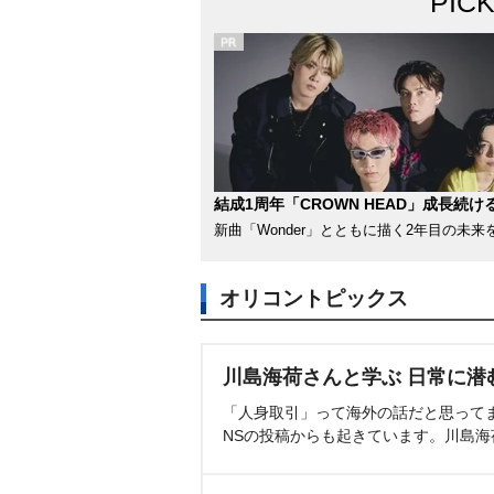
PIC
結成1周年「CROWN HEAD」成長続け
新曲「Wonder」とともに描く2年目の未来
オリコントピックス
川島海荷さんと学ぶ 日常に潜
「人身取引」って海外の話だと思って
NSの投稿からも起きています。川島