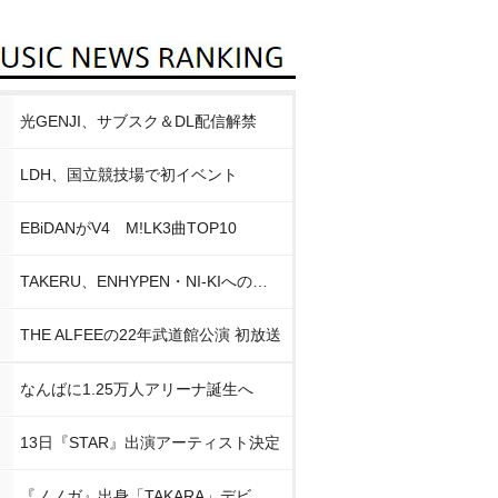
光GENJI、サブスク＆DL配信解禁
LDH、国立競技場で初イベント
EBiDANがV4 M!LK3曲TOP10
TAKERU、ENHYPEN・NI-KIへの思い
THE ALFEEの22年武道館公演 初放送
なんばに1.25万人アリーナ誕生へ
13日『STAR』出演アーティスト決定
『ノノガ』出身「TAKARA」デビュー