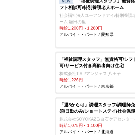
「福祉調理スタッフ」無資格
NEW
フト相談可/特別養護老人ホーム
社会福祉法人ユーアンドアイ/特別養護
ーム 額田の里
時給1,200円～1,280円
アルバイト・パート / 愛知県
「福祉調理スタッフ」無資格可/シフ
可/サービス付き高齢者向け住宅
株式会社T.S.I/アンジェス 八王子
時給1,226円
アルバイト・パート / 東京都
「週3から可」調理スタッフ/調理師
須/日勤のみ/ショートステイ/社会保
株式会社SOYOKAZE/白石ケアセンタ
時給1,075円～1,100円
アルバイト・パート / 北海道