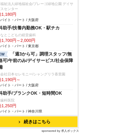
福祉法人緑地福祉会/プレーゴ緑地公園 デイサ
ビスセンター
1,180円
バイト・パート / 大阪府
科助手/扶養内勤務OK・駅チカ
となとこどもの経堂歯科
1,700円～2,000円
バイト・パート / 東京都
「週3から可」調理スタッフ/無
EW
格可/午前のみ/デイサービス/社会保障
備
式会社日本セレモニー/シャングリラ香里園
1,190円～
バイト・パート / 大阪府
科助手/ブランクOK・短時間OK
下歯科医院
1,250円
バイト・パート / 神奈川県
続きはこちら
sponsored by 求人ボックス