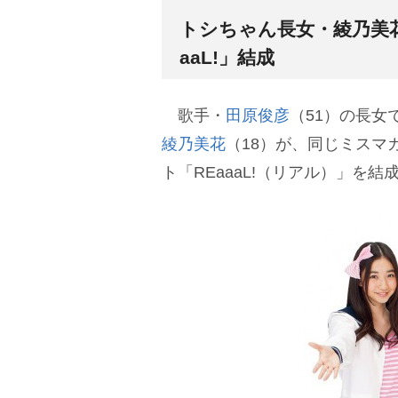
トシちゃん長女・綾乃美花
aaL!」結成
歌手・
田原俊彦
（51）の長女
綾乃美花
（18）が、同じミスマ
ト「REaaaL!（リアル）」を