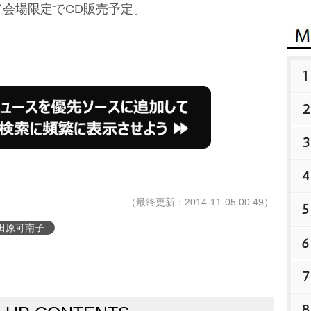
会場限定でCD販売予定。
1
2
3
4
（最終更新：2014-11-05 00:49）
5
田原可南子
6
7
8