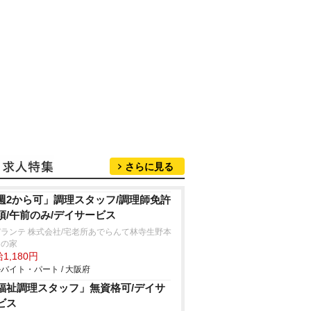
さらに見る
週2から可」調理スタッフ/調理師免許
須/午前のみ/デイサービス
ランテ 株式会社/宅老所あでらんて林寺生野本
りの家
1,180円
バイト・パート / 大阪府
福祉調理スタッフ」無資格可/デイサ
ビス