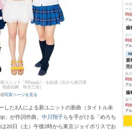
社会
ー
時給
アル
歯
お
時給
アル
N
資
完
株
時給
が新ユニット「REaaaL!」を結成（左から綾乃美
アル
、朝倉由舞、秋月三佳）
歯
写真ページを見る
藤
時給
ーした3人による新ユニットの新曲（タイトル未
アル
Pop」が作詞作曲、
中川翔子
らを手がける「めろち
は20日（土）午後2時から東京ジョイポリスでお