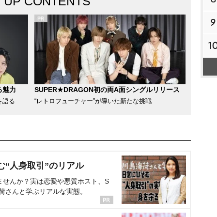
K UP CONTENTS
9
1
る魅力
SUPER★DRAGON初の両A面シングルリリース
を語る
“レトロフューチャー”が導いた新たな挑戦
む“人身取引”のリアル
ませんか？実は恋愛や悪質ホスト、S
海荷さんと学ぶリアルな実態。