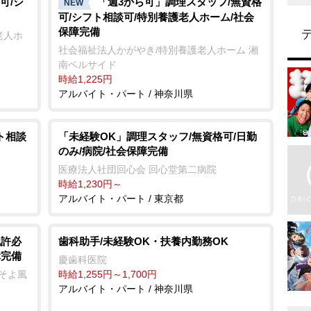
可/シ
「週3から可」調理スタッフ/無資格
NEW
可/シフト相談可/特別養護老人ホーム/社会
保障完備
老人ホ
社会福祉法人かがやき/特別養護老人ホーム 湘
南ベルサイド
時給1,225円
アルバイト・パート / 神奈川県
ト相談
「未経験OK」調理スタッフ/無資格可/日勤
のみ/病院/社会保障完備
医療法人社団回心会 回心堂第二病院
時給1,230円～
アルバイト・パート / 東京都
免許必
歯科助手/未経験OK・扶養内勤務OK
障完備
慶歯科医院
ーそよ風
時給1,255円～1,700円
アルバイト・パート / 神奈川県