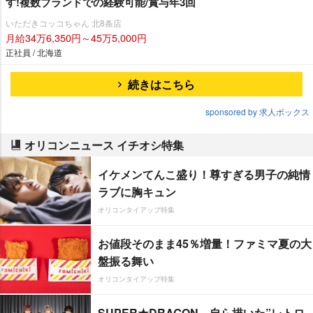
す!複数ブランドでの経験可能/賞与年3回
いただきコッコちゃん 北8条店
月給34万6,350円～45万5,000円
正社員 / 北海道
続きはこちら
sponsored by 求人ボックス
オリコンニュース イチオシ特集
イケメンてんこ盛り！尊すぎる男子の純情
ラブに胸キュン
オリコンタイアップ特集
お値段そのまま45％増量！ファミマ夏の大
盤振る舞い
オリコンタイアップ特集
SUPER★DRAGON、自ら描いた”レトロ