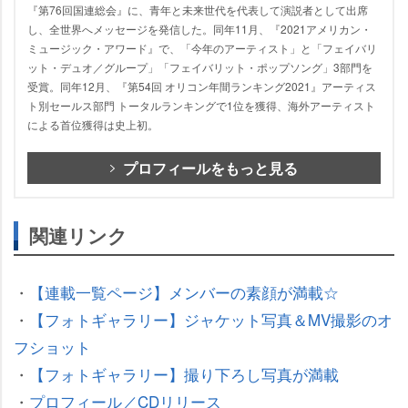
『第76回国連総会』に、青年と未来世代を代表して演説者として出席
し、全世界へメッセージを発信した。同年11月、『2021アメリカン・
ミュージック・アワード』で、「今年のアーティスト」と「フェイバリ
ット・デュオ／グループ」「フェイバリット・ポップソング」3部門を
受賞。同年12月、『第54回 オリコン年間ランキング2021』アーティス
ト別セールス部門 トータルランキングで1位を獲得、海外アーティスト
による首位獲得は史上初。
プロフィールをもっと見る
関連リンク
・
【連載一覧ページ】メンバーの素顔が満載☆
・
【フォトギャラリー】ジャケット写真＆MV撮影のオ
フショット
・
【フォトギャラリー】撮り下ろし写真が満載
・
プロフィール／CDリリース