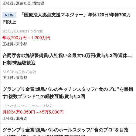
正社員 / 派遣社員 / 愛知県
「医療法人拠点支援マネジャー」年休120日/年俸700万
NEW
円以上
株式会社Carus Holdings
年収700万円～1,200万円
正社員 / 東京都
合同庁舎の施設警備員/入社祝い金最大10万円/賞与年2回/週休二
日制/未経験歓迎
ALSOK埼玉株式会社
正社員 / 東京都
グランプリ金賞!焼鳥バルのキッチンスタッフ/“食のプロ”を目指
す!複数ブランドでの経験可能/賞与年3回
いただきコッコちゃん 北8条店
月給34万6,350円～45万5,000円
正社員 / 北海道
グランプリ金賞!焼鳥バルのホールスタッフ/“食のプロ”を目指