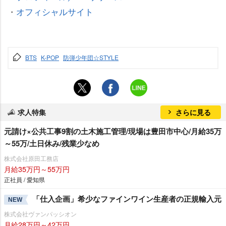
・
オフィシャルサイト
BTS
K-POP
防弾少年団☆STYLE
求人特集
さらに見る
元請け×公共工事9割の土木施工管理/現場は豊田市中心/月給35万
～55万/土日休み/残業少なめ
株式会社原田工務店
月給35万円～55万円
正社員 / 愛知県
「仕入企画」希少なファインワイン生産者の正規輸入元
NEW
株式会社ヴァンパッシオン
月給28万円～42万円