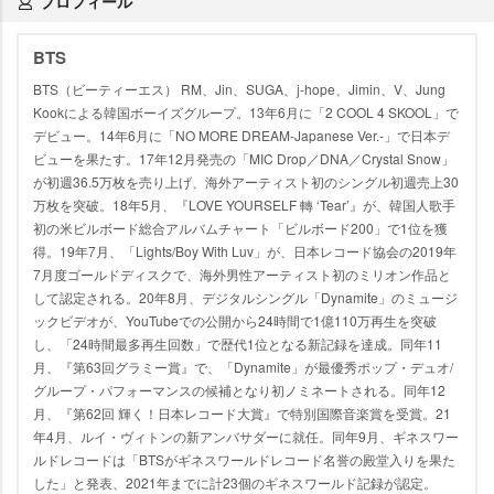
プロフィール
BTS
BTS（ビーティーエス） RM、Jin、SUGA、j-hope、Jimin、V、Jung
Kookによる韓国ボーイズグループ。13年6月に「2 COOL 4 SKOOL」で
デビュー。14年6月に「NO MORE DREAM-Japanese Ver.-」で日本デ
ビューを果たす。17年12月発売の「MIC Drop／DNA／Crystal Snow」
が初週36.5万枚を売り上げ、海外アーティスト初のシングル初週売上30
万枚を突破。18年5月、『LOVE YOURSELF 轉 ‘Tear’』が、韓国人歌手
初の米ビルボード総合アルバムチャート「ビルボード200」で1位を獲
得。19年7月、「Lights/Boy With Luv」が、日本レコード協会の2019年
7月度ゴールドディスクで、海外男性アーティスト初のミリオン作品と
して認定される。20年8月、デジタルシングル「Dynamite」のミュージ
ックビデオが、YouTubeでの公開から24時間で1億110万再生を突破
し、「24時間最多再生回数」で歴代1位となる新記録を達成。同年11
月、『第63回グラミー賞』で、「Dynamite」が最優秀ポップ・デュオ/
グループ・パフォーマンスの候補となり初ノミネートされる。同年12
月、『第62回 輝く！日本レコード大賞』で特別国際音楽賞を受賞。21
年4月、ルイ・ヴィトンの新アンバサダーに就任。同年9月、ギネスワー
ルドレコードは「BTSがギネスワールドレコード名誉の殿堂入りを果た
した」と発表、2021年までに計23個のギネスワールド記録が認定。