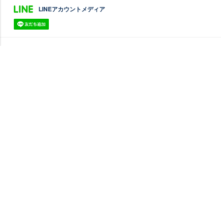
LINEアカウントメディア
PC版に切り替え
禁無断複写転載
クッキーの使用について
© oricon ME inc.
JASRAC許諾番号：
9009642140Y38026