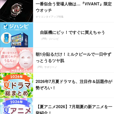
一番似合う登場人物は…『VIVANT』限定
ウオッチ
オリコンタイアップ特集
自販機にピッ！ですぐに買えちゃう
（PR）ジハンピ
朝1分貼るだけ！ミルクピールで一日中ず
っとうるツヤ肌
（PR）サボリーノ
2026年7月夏ドラマも、注目作＆話題作が
勢ぞろい！
【夏アニメ2026】7月期夏の新アニメを一
挙紹介！