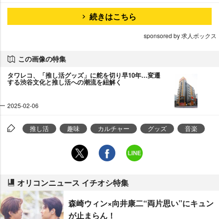
続きはこちら
sponsored by 求人ボックス
この画像の特集
タワレコ、「推し活グッズ」に舵を切り早10年…変遷
する渋谷文化と推し活への潮流を紐解く
2025-02-06
推し活
趣味
カルチャー
グッズ
音楽
オリコンニュース イチオシ特集
森崎ウィン×向井康二“両片思い”にキュン
が止まらん！